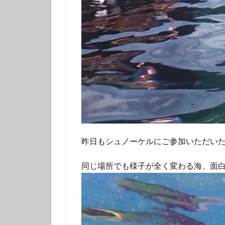
体験ダイビング
カップル
グ
昨日もシュノーケルにご参加いただいた
同じ場所でも様子が全く変わる海、面