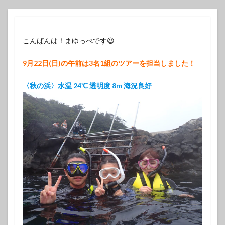
こんばんは！まゆっぺです😆
9月22日
(
日
)
の
午前は3名1組のツアーを担当しました！
〈秋の浜〉水温 24℃ 透明度 8m 海況良好