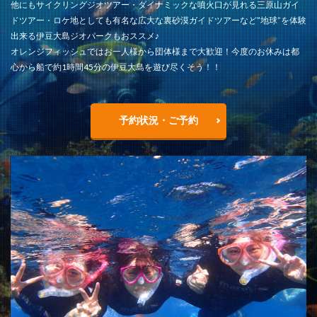
他にもサイクリングジオツアー・ダイナミックな噴火口が見れる三原山ガイ
ドツアー・ロケ地としても有名な広大な裏砂漠ガイドツアーなど”地球”を体験
出来る伊豆大島ジオパークもおススメ♪
オレンジフィッシュではお一人様から団体様まで大歓迎！今度のお休みは都
心から船で約1時間45分の伊豆大島を遊び尽くそう！！
予約状況・ご予約