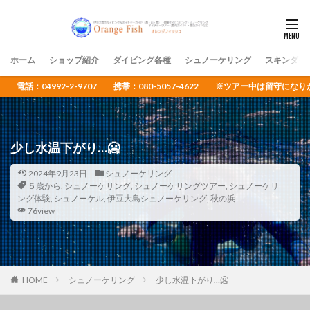
ホーム
ショップ紹介
ダイビング各種
シュノーケリング
スキンダイ
電話：04992-2-9707 携帯：080-5057-4622 ※ツアー中は留守
少し水温下がり…🥶
2024年9月23日
シュノーケリング
５歳から
,
シュノーケリング
,
シュノーケリングツアー
,
シュノーケリ
ング体験
,
シュノーケル
,
伊豆大島シュノーケリング
,
秋の浜
76view
HOME
シュノーケリング
少し水温下がり…🥶