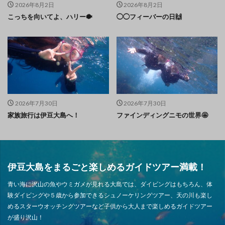
2026年8月2日
2026年8月2日
こっちを向いてよ、ハリー🐡
◯◯フィーバーの日🙌
2026年7月30日
2026年7月30日
家族旅行は伊豆大島へ！
ファインディングニモの世界🤩
伊豆大島をまるごと楽しめるガイドツアー満載！
青い海に沢山の魚やウミガメが見れる大島では、ダイビングはもちろん、体
験ダイビングや５歳から参加できるシュノーケリングツアー、天の川も楽し
めるスターウオッチングツアーなど子供から大人まで楽しめるガイドツアー
が盛り沢山！