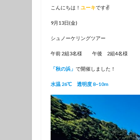
タテジマキンチャ
こんにちは！
ユーキ
です✌️
ツノザヤウミウシ
9月13日(金)
デルタスズメダイ
トラウツボ
シュノーケリングツアー
ナノハナフブキハ
ニシキフウライウ
午前 2組3名様 午後 2組4名様
ニモ
ネコザ
「秋の浜」
で開催しました！
ハコフグ
ハ
ハチマキダテハゼ
水温 26℃ 透明度 8~10m
ハナヒゲウツボ幼
ハワイトラギス
ヒオドシベラ幼魚
ヒラマサ
ヒ
ヒロウミウシ
フエフキダイ