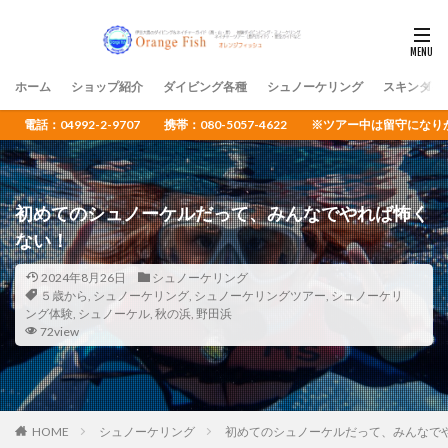
ホーム
ショップ紹介
ダイビング各種
シュノーケリング
スキンダイ
電話：04992-2-9707 携帯：080-5057-4622 ※ツアー中は留守
初めてのシュノーケルだって、みんなでやれば怖く
ない！
2024年8月26日
シュノーケリング
５歳から
,
シュノーケリング
,
シュノーケリングツアー
,
シュノーケリ
ング体験
,
シュノーケル
,
秋の浜
,
野田浜
72view
HOME
シュノーケリング
初めてのシュノーケルだって、みんなで