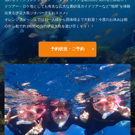
ドツアー・ロケ地としても有名な広大な裏砂漠ガイドツアーなど”地球”を体験
出来る伊豆大島ジオパークもおススメ♪
オレンジフィッシュではお一人様から団体様まで大歓迎！今度のお休みは都
心から船で約1時間45分の伊豆大島を遊び尽くそう！！
予約状況・ご予約