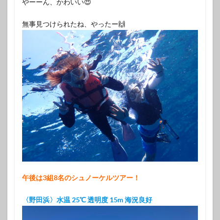
やーーん、かわいい😍
無事見つけられたね、やったー🙌
午後は3組8名のシュノーケルツアー！
〈野田浜〉水温 25℃ 透明度 15m 海況良好