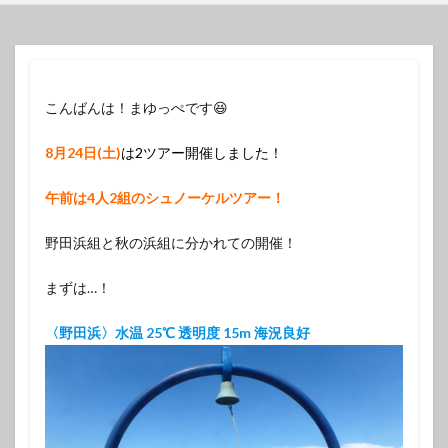
こんばんは！まゆっぺです😆
8月
24日
(
土
)
は2ツアー開催しました！
午
前は4人2組のシュノーケルツアー！
野田浜組と秋の浜組に分かれての開催！
まずは…！
〈野田浜〉水温 25℃ 透明度 15m 海況良好