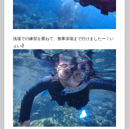
浅場での練習を重ねて、無事深場まで行けましたー！い
ぇい✌️