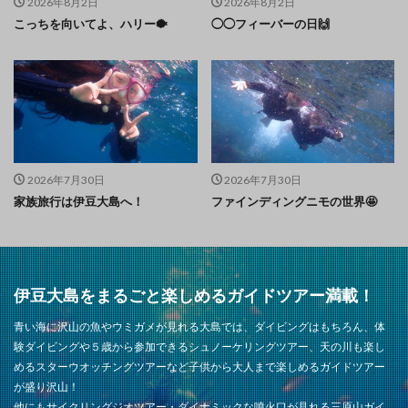
2026年8月2日
2026年8月2日
こっちを向いてよ、ハリー🐡
◯◯フィーバーの日🙌
2026年7月30日
2026年7月30日
家族旅行は伊豆大島へ！
ファインディングニモの世界🤩
伊豆大島をまるごと楽しめるガイドツアー満載！
青い海に沢山の魚やウミガメが見れる大島では、ダイビングはもちろん、体
験ダイビングや５歳から参加できるシュノーケリングツアー、天の川も楽し
めるスターウオッチングツアーなど子供から大人まで楽しめるガイドツアー
が盛り沢山！
他にもサイクリングジオツアー・ダイナミックな噴火口が見れる三原山ガイ