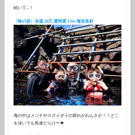
続いて…！
〈秋の浜〉水温 26℃ 透明度 15m 海況良好
海の中はメジナやスズメダイの群れがわんさか！！どこ
を泳いでも魚達だらけ〜🐠