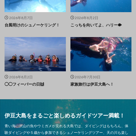
2026年8月7日
2026年8月2日
台風明けのシュノーケリング！
こっちを向いてよ、ハリー🐡
2026年8月2日
2026年7月30日
◯◯フィーバーの日🙌
家族旅行は伊豆大島へ！
伊豆大島をまるごと楽しめるガイドツアー満載！
青い海に沢山の魚やウミガメが見れる大島では、ダイビングはもちろん、体
験ダイビングや５歳から参加できるシュノーケリングツアー、天の川も楽し