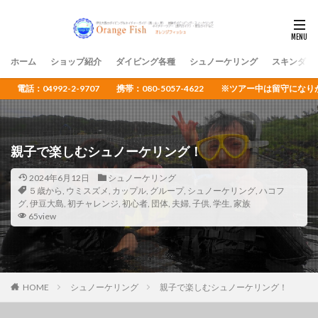
ホーム
ショップ紹介
ダイビング各種
シュノーケリング
スキンダイ
電話：04992-2-9707 携帯：080-5057-4622 ※ツアー中は留守
親子で楽しむシュノーケリング！
2024年6月12日
シュノーケリング
５歳から
,
ウミスズメ
,
カップル
,
グループ
,
シュノーケリング
,
ハコフ
グ
,
伊豆大島
,
初チャレンジ
,
初心者
,
団体
,
夫婦
,
子供
,
学生
,
家族
65view
HOME
シュノーケリング
親子で楽しむシュノーケリング！