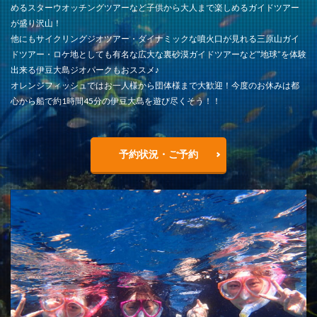
めるスターウオッチングツアーなど子供から大人まで楽しめるガイドツアー
が盛り沢山！
他にもサイクリングジオツアー・ダイナミックな噴火口が見れる三原山ガイ
ドツアー・ロケ地としても有名な広大な裏砂漠ガイドツアーなど”地球”を体験
出来る伊豆大島ジオパークもおススメ♪
オレンジフィッシュではお一人様から団体様まで大歓迎！今度のお休みは都
心から船で約1時間45分の伊豆大島を遊び尽くそう！！
予約状況・ご予約