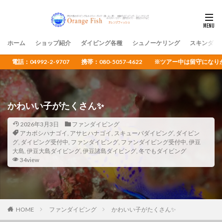
ホーム
ショップ紹介
ダイビング各種
シュノーケリング
スキンダイ
電話：04992-2-9707 携帯：080-5057-4622 ※ツアー中は留守
かわいい子がたくさん✨️
2026年3月3日
ファンダイビング
アカボシハナゴイ
,
アサヒハナゴイ
,
スキューバダイビング
,
ダイビン
グ
,
ダイビング受付中
,
ファンダイビング
,
ファンダイビング受付中
,
伊豆
大島
,
伊豆大島ダイビング
,
伊豆諸島ダイビング
,
冬でもダイビング
34view
HOME
ファンダイビング
かわいい子がたくさん✨️