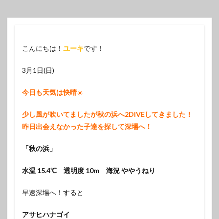
こんにちは！
ユーキ
です！
3月1日(日)
今日も天気は快晴
☀️
少し風が吹いてましたが秋の浜へ2DIVEしてきました！
昨日出会えなかった子達を探して深場へ！
「秋の浜」
水温 15.4℃ 透明度 10m 海況 ややうねり
早速深場へ！すると
アサヒハナゴイ