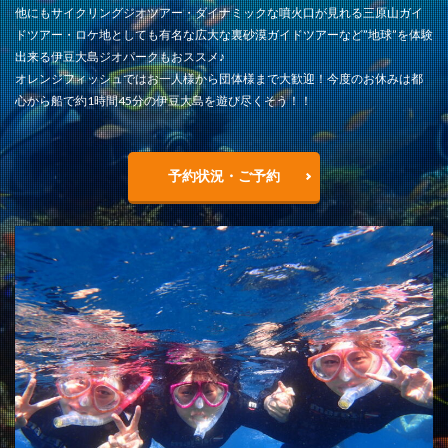
他にもサイクリングジオツアー・ダイナミックな噴火口が見れる三原山ガイ
ドツアー・ロケ地としても有名な広大な裏砂漠ガイドツアーなど”地球”を体験
出来る伊豆大島ジオパークもおススメ♪
オレンジフィッシュではお一人様から団体様まで大歓迎！今度のお休みは都
心から船で約1時間45分の伊豆大島を遊び尽くそう！！
予約状況・ご予約