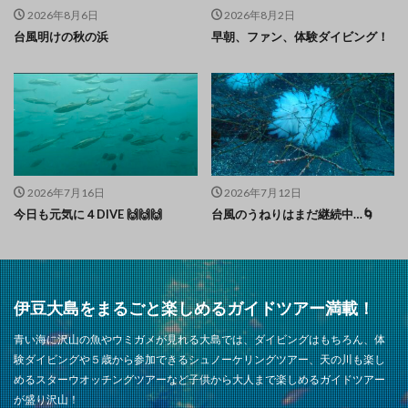
2026年8月6日
2026年8月2日
台風明けの秋の浜
早朝、ファン、体験ダイビング！
2026年7月16日
2026年7月12日
今日も元気に４DIVE 🙌🙌🙌
台風のうねりはまだ継続中…🌀
伊豆大島をまるごと楽しめるガイドツアー満載！
青い海に沢山の魚やウミガメが見れる大島では、ダイビングはもちろん、体
験ダイビングや５歳から参加できるシュノーケリングツアー、天の川も楽し
めるスターウオッチングツアーなど子供から大人まで楽しめるガイドツアー
が盛り沢山！