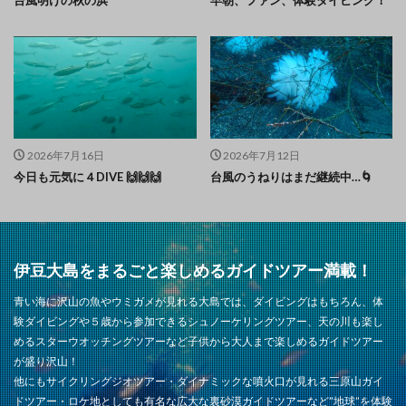
台風明けの秋の浜
早朝、ファン、体験ダイビング！
2026年7月16日
2026年7月12日
今日も元気に４DIVE 🙌🙌🙌
台風のうねりはまだ継続中…🌀
伊豆大島をまるごと楽しめるガイドツアー満載！
青い海に沢山の魚やウミガメが見れる大島では、ダイビングはもちろん、体
験ダイビングや５歳から参加できるシュノーケリングツアー、天の川も楽し
めるスターウオッチングツアーなど子供から大人まで楽しめるガイドツアー
が盛り沢山！
他にもサイクリングジオツアー・ダイナミックな噴火口が見れる三原山ガイ
ドツアー・ロケ地としても有名な広大な裏砂漠ガイドツアーなど”地球”を体験