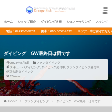
ホーム
ショップ紹介
ダイビング各種
シュノーケリング
スキンダイ
電話：04992-2-9707 携帯：080-5057-4622 ※ツアー中は留守
ダイビング GW最終日は雨です
2025年5月6日
ファンダイビング
スキューバダイビング
,
ダイビング受付中
,
ファンダイビング受付中
,
伊豆大島ダイビング
20view
HOME
ファンダイビング
ダイビング GW最終日は雨です