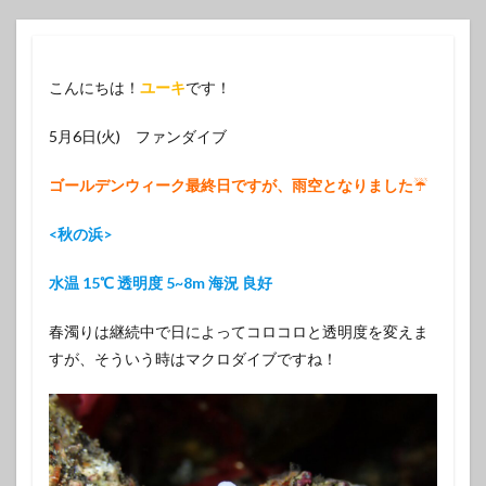
こんにちは！
ユーキ
です！
5月6日(火) ファンダイブ
ゴールデンウィーク最終日ですが、雨空となりました
☔️
<秋の浜>
水温 15℃ 透明度 5~8m 海況 良好
春濁りは継続中で日によってコロコロと透明度を変えま
すが、そういう時はマクロダイブですね！