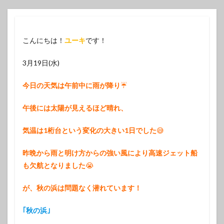
こんにちは！
ユーキ
です！
3月19日(水)
今日の天気は午前中に雨が降り
☔️
午後には太陽が見えるほど晴れ、
気温は1桁台という変化の大きい1日でした
😅
昨晩から雨と明け方からの強い風により高速ジェット船
も欠航となりました
😭
が、秋の浜は問題なく潜れています！
｢秋の浜｣