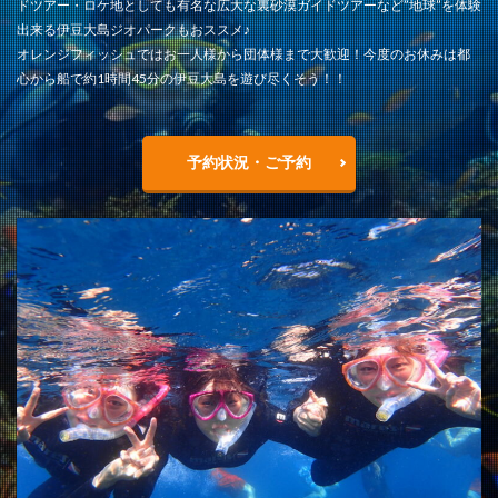
ドツアー・ロケ地としても有名な広大な裏砂漠ガイドツアーなど”地球”を体験
出来る伊豆大島ジオパークもおススメ♪
オレンジフィッシュではお一人様から団体様まで大歓迎！今度のお休みは都
心から船で約1時間45分の伊豆大島を遊び尽くそう！！
予約状況・ご予約