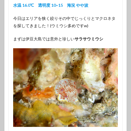
水温 16.0℃ 透明度 10~15 海況 やや波
今日はエリアを狭く絞りその中でじっくりとマクロネタ
を探してきました！(ウミウシ多めですw)
まずは伊豆大島では意外と珍しい
サラサウミウシ