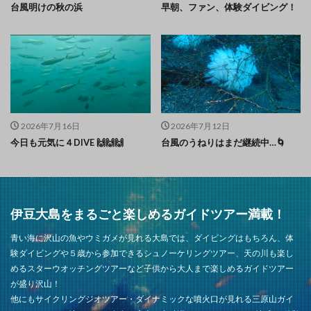
台風明けの秋の浜
早朝、ファン、体験ダイビング！
2026年7月16日
2026年7月12日
今日も元気に４DIVE 🙌🙌🙌
台風のうねりはまだ継続中…🌀
伊豆大島をまるごと楽しめるガイドツアー満載！
青い海に沢山の魚やウミガメが見れる大島では、ダイビングはもちろん、体
験ダイビングや５歳から参加できるシュノーケリングツアー、天の川も楽し
めるスターウオッチングツアーなど子供から大人まで楽しめるガイドツアー
が盛り沢山！
他にもサイクリングジオツアー・ダイナミックな噴火口が見れる三原山ガイ