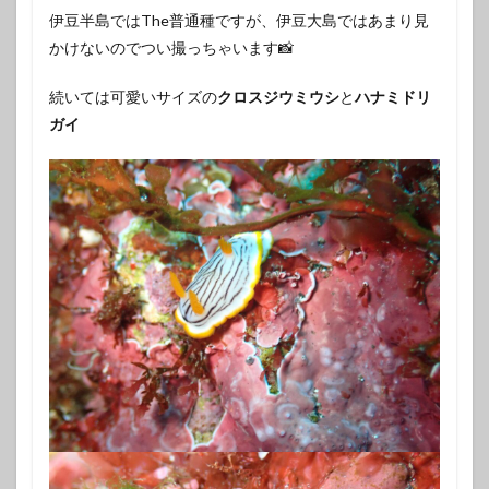
伊豆半島ではThe普通種ですが、伊豆大島ではあまり見
かけないのでつい撮っちゃいます📸
続いては可愛いサイズの
クロスジウミウシ
と
ハナミドリ
ガイ