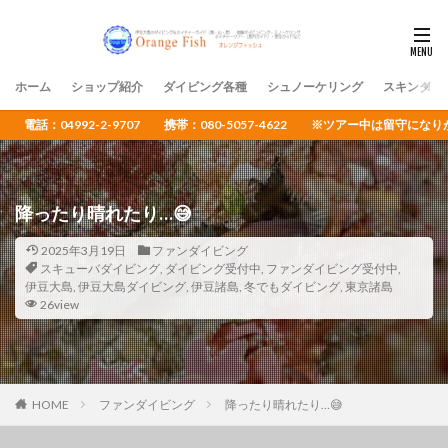
ホーム
ショップ紹介
ダイビング各種
シュノーケリング
スキンダイ
電話：04992-2-9707 携帯：080-5057-4622 ※ツアー中は留守
降ったり晴れたり…😅
2025年3月19日
ファンダイビング
スキューバダイビング
,
ダイビング受付中
,
ファンダイビング受付中
,
伊豆大島
,
伊豆大島ダイビング
,
伊豆諸島
,
冬でもダイビング
,
東京諸島
26view
HOME
ファンダイビング
降ったり晴れたり…😅