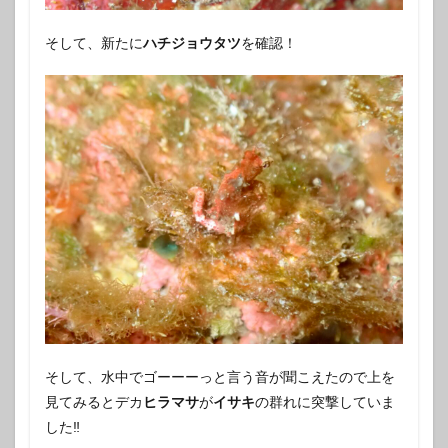
そして、新たに
ハチジョウタツ
を確認！
そして、水中でゴーーーっと言う音が聞こえたので上を
見てみるとデカ
ヒラマサ
が
イサキ
の群れに突撃していま
した‼️