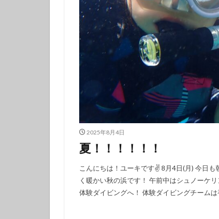
フチベニイロウミ
ベニシボリ
ボブサンウミウシ
マツカサウオ
マリンダイビング
ミナミハコフグｙ
メガネスズメダイ
モンガラカワハギ
ヤマブキウミウシ
2025年8月4日
ヨコシマニセモチ
夏！！！！！！
ラベンダーウミウ
こんにちは！ユーキです✌️ 8月4日(月) 今
リュウモンイロウ
く暖かい秋の浜です！ 午前中はシュノーケリ
ワタユキシボリガ
体験ダイビングへ！ 体験ダイビングチームは初
中学生以上
伊豆大島ダイビン