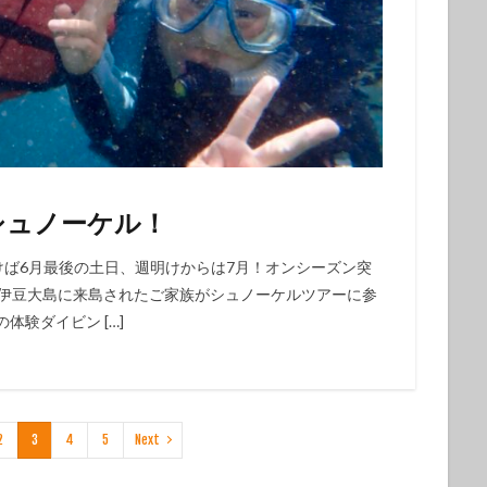
シュノーケル！
気づけば6月最後の土日、週明けからは7月！オンシーズン突
で伊豆大島に来島されたご家族がシュノーケルツアーに参
体験ダイビン […]
2
3
4
5
Next