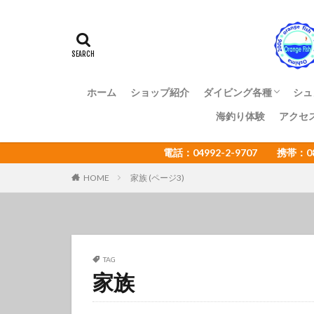
アマミスズメダイ
イカ
イサキ
イトヒキコハクハ
イロカエルアンコ
インターネットウ
ホーム
ショップ紹介
ダイビング各種
シュ
ウミウシカクレエ
海釣り体験
アクセ
ファンダイビング
体験ダイビング
OWライセンス講習
ADアドバンス講習
NAUI各種ステップア
ショップ様向け大島ツ
エコツアー
電話：04992-2-9707 携帯：
オオセ
オオ
オタアジュリア
HOME
家族 (ページ3)
オレンジフィッシ
カゴカキダ
カナメイロウミウ
カンザシヤドカリ
TAG
家族
キザクラハゼ
キャラメルウミウ