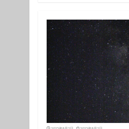
伊豆諸島ダイビン
冬の星座
初
初潜り
卒業
夏の思い出
女子旅
好奇
島一周
島旅
探究的ツアー
星空ガイド
東京諸島
植
海
海岸線
潜り納め
火
秋の浜
筆島
訪日外国人
離島
雨でも
魅力再発見
2025年8月2日
2025年8月2日