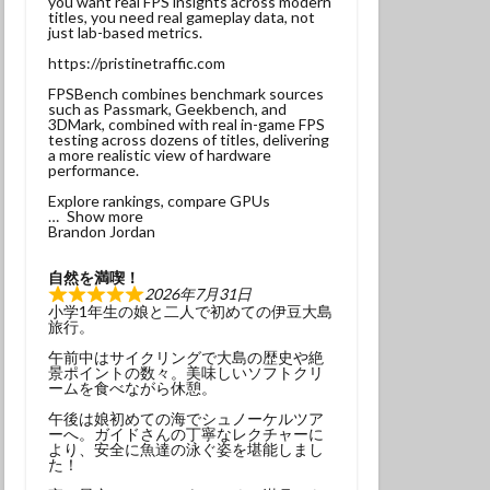
you want real FPS insights across modern
titles, you need real gameplay data, not
ンベ
just lab-based metrics.
サンウミウウシ
https://pristinetraffic.com
れ
マグロ
FPSBench combines benchmark sources
such as Passmark, Geekbench, and
3DMark, combined with real in-game FPS
testing across dozens of titles, delivering
ナミギンポ
a more realistic view of hardware
performance.
ゴンベ幼魚
Explore rankings, compare GPUs
モリアオガエル
Show more
Brandon Jordan
ヤブツバキ
自然を満喫！
2026年7月31日
小学1年生の娘と二人で初めての伊豆大島
旅行。
午前中はサイクリングで大島の歴史や絶
景ポイントの数々。美味しいソフトクリ
発見
ームを食べながら休憩。
グ
三原神社
午後は娘初めての海でシュノーケルツア
ーへ。ガイドさんの丁寧なレクチャーに
ンダイビング
より、安全に魚達の泳ぐ姿を堪能しまし
た！