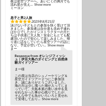
夜は星空ツアーへ。あいにくの満月でも
冬でもダイビング
流れ星が見え
Show more
ミーヨン
初挑戦
息子と男2人旅
塩工場見学
2025年8月21日
泳げない子どもとの参加を快く受けて頂
島観光
天の川
きました。参加者は自分達も含め子連れ
ばかりでしたがインストラクターの方た
小学生以上
ちは子供達に大人気！安全にもとても配
慮頂いたので安心して楽しみました。帰
風体験
探究
り道に話をしていたら星空ツアーの話に
なり、予定が空いてい
Show more
昆虫
星座
まー
春の星座
木星
Response from オレンジフィッシ
ュ｜伊豆大島のダイビングと自然体
流星
流星群
験ガイドツアー
溶岩アーチ
まー様
び
神社巡り
この度は当店のシュノーケリング＆
星空ガイドツアー２つにご参加頂
観光
き、誠にありがとうございました。
海の方は少し濁った潮が入ってしま
っていて、大島本来の青い水中を見
田浜
金星
せれなかった事が心残りでしたが、
そんな中でも魚がいろいろと見せれ
み
高齢でも
て安堵しており
Show more
ダイビング