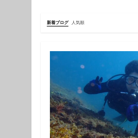
クチナシツノザヤ
クマドリカエルア
グループで
新着ブログ
人気順
ゲッコウスズメダ
コガラシエビ
コロザメ
コ
サクラミノウミウ
ジオガイド
シモフリカメサン
シロイバラウミウ
スキンダイビング
セダカギンポ
セミホウボウ
ソラスズメダイ
ダイビング講習