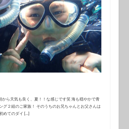
ウシ
フデリンドウ
フリソデエビ
ベニカエルアンコウ
ベニゴ
ベニハナダイ
ホシエイ
ホシエイの子供
ホタテツノハゼ
ボブ
ホホスジタルミ
ホムラスベヨコエビ
マイワシ
マイワシの群
マツカサウオｙｇ
マツカサウオ幼魚
マツバガニ
マツバギンポ
フェアー
マルスズメダイ
ミカドウミウシ
ミゾレウミウシ
ミ
ｇ
ミナミハコフグ幼魚
ミナミハナダイ
ミヤケテグリ
メガネ
幼魚
メジナの群れ
モニターツアー
ももクロ
モヨウフグ
モンスズメダイ
モンスズメダイ幼魚
ヤガラ
ヤシャハゼ
ヤリイカ
ユウゼン
ユカタハタ
ヨコエビ
ヨコシマエビ
ノウオ
ヨコシマニセモチノウオ幼魚
ライセンス
ライセンス講習
シ
リサーチダイビング
リピーター
リフレッシュダイビング
日も朝から天気も良く、夏！！な感じです笑 海も穏やかで青
ミウシ
レンテンヤッコ
ロケ番組
ワクワクいっぱい
ワクワク
ング２組のご家族！ そのうちのお兄ちゃんとお父さんは
イ
一人旅
一期一会
一組限定
三原山
三原山トレッキン
めてのダイ […]
乳児
仲間
仲間同士
伊豆大島シュノーケリング
伊豆大島スキ
グ
伊豆大島フォトコンテスト
伊豆大島体験ダイビング
伊豆諸島