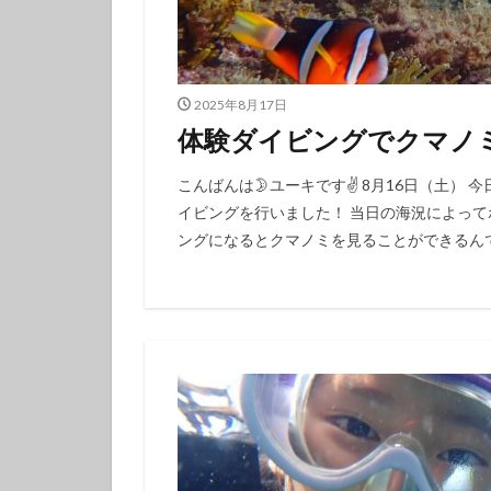
タテジマキンチャ
ツノザヤウミウシ
デルタスズメダイ
2025年8月17日
トラウツボ
体験ダイビングでクマノ
ナノハナフブキハ
ニシキフウライウ
こんばんは🌛ユーキです✌️ 8月16日（土
イビングを行いました！ 当日の海況によっ
ニモ
ネコザ
ングになるとクマノミを見ることができるんです
ハコフグ
ハ
ハチマキダテハゼ
ハナヒゲウツボ幼
ハワイトラギス
ヒオドシベラ幼魚
ヒラマサ
ヒ
ヒロウミウシ
フエフキダイ