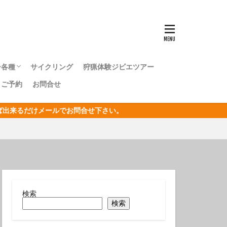
ンナウミウシ
センタカサゴ
群れ
ー各種
サイクリング
狩猟体験ジビエツアー
ボシイソギンチャク
｜ご予約
お問合せ
キングツアー
キングツアー
森トレッキングツアー
オリジナルジオツアー
おうし座
ければ出来るだけメールでお問合せ下さい。
サン
リジナルジオツアー
ガクアジサイ
タクチイワシ
エビ
キカモヨウウミウシ
検索
検索
ゴンベ