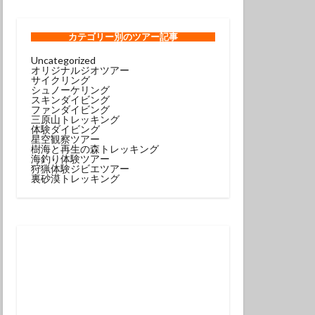
ンコウｙｇ
ロウミウシ
カテゴリー
別のツアー記事
Uncategorized
オリジナルジオツアー
テグリ
サイクリング
シュノーケリング
ミウシ
スキンダイビング
ファンダイビング
ウウミウシ
三原山トレッキング
体験ダイビング
サルトリイバラ
星空観察ツアー
樹海と再生の森トレッキング
海釣り体験ツアー
狩猟体験ジビエツアー
シュノーケル
裏砂漠トレッキング
グ
スミレナガハナダイ
コウ
メダイ
イビング受付中