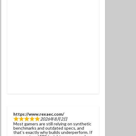
チンアナゴ
ラ幼魚
ドライスーツ
トダイビング
ニタリ
クセイハギ
ハチジョウタツ
ナヒゲウツボ
ット
ラ
ヒョウモンダコ
ガネジリンボウ幼魚
https://www.rexaec.com/
2026年8月2日
ファンダイブ
Most gamers are still relying on synthetic
benchmarks and outdated specs, and
ドリハナダイ幼魚
that’s exactly why builds underperform. If