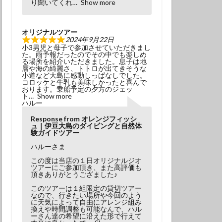
り聞いてくれ
Show more
オリジナルツアー
2024年9月22日
小3男児と母子で参加させていただきまし
た。雨予報だったのでその中でも楽しめ
る場所を紹介いただきました。息子は地
層や海の綺麗さ、トトロが出てきそうな
小道など大島に感動しっぱなしでした。
コロッケと牛乳も美味しかったと喜んで
おります。乗船予定の夕方のジェッ
ト
Show more
ハルー
Response from オレンジフィッシ
ュ｜伊豆大島のダイビングと自然体
験ガイドツアー
ハルーさま
この度は当店の１日オリジナルジオ
ツアーにご参加頂き、また高評価も
頂きありがとうござました♪
このツアーは１組限定の貸切ツアー
なので、行きたい場所や今回のよう
に天気によって自由にアレンジ組み
換えや時間調整も可能なんで、ハル
ーさん達の希望に沿えた形で行えて