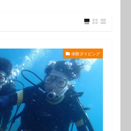
ウミウシ
クビアカハゼ
クマドリカエルアンコウ
クマドリカエルア
ンコウ幼魚
クマノミ
クラサキウミウシ
クリスマス
クリヤイ
クロヘリメジロザメ
クロマグロ
ケイカイ
ゲッコウスズメダイ
イ幼魚
コウイカ
コウイカの仲間
コウリンハナダイ
コウワン
コクテンフグ
コケリンドウ
コニワハンミョウ
ゴマフビロードウ
ンシボリガイ
ご家族
サークル
サイクリング
サガミリュウグ
体験ダイビング
シ
サザナミフグ
サフランイロウミウシ
サメ
サヨリの群れ
ジオツアー
ジオパーク
シカマガの滝
シテンヤッコ
ジビエ
ウミウシ
シャーク
シュノーケリングツアー
シュノーケリング体験
シ
シロシキブイロウミウシ
スキューバダイビング
スキンダイビン
ツアー
スターウォッチング
スターウオッチング
スノーケル
ゼブラソウシ
ゼブラソウシカエルアンコウ
ゼブラ柄ソウシカエルアン
ソウシカエルアンコウ
ソウシハギ
ソメワケヤッコ
ソライロスズ
ダイビングガイド
ダイビングツアー
ダイビングライセンス
ダ
タカベ
タコ
タツノイトコ
タツノオトシゴ
タテキン幼魚