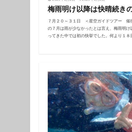
体験ダイビング
梅雨明け以降は快晴続き
カップル
グ
７月２０～３１日 ＜星空ガイドツアー 催
の７月は雨が少なかったとは言え、梅雨明け
ってきた中では初の快挙でした。何より１８日