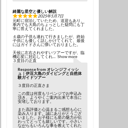
綺麗な星空と優しい解説
2025年5月7日
元町に宿泊していたため、送迎もあり、
車内でも大島のちょっとした疑問にも丁
寧に答えてくれました。
４歳の子供も連れて行きましたが、終始
子供にも優しく話しかけてくれて、最後
にはガイドさんに懐いておりました。
天候に左右されやすいツアーですが、臨
機応変に対応してくれ
Show more
３度目の正直
Response from オレンジフィッシ
ュ｜伊豆大島のダイビングと自然体
験ガイドツアー
３度目の正直さま
この度は何度もリベンジでお申込み
頂き、ようやくご案内出来て本当に
安堵しております。
また高評価と心温まるご感想も心に
染み入ります。誠にありがとうござ
いました。お子様にも星の魅力が伝
わってとっても嬉しいです。小さい
ながらもいろんな事を教えてくれた