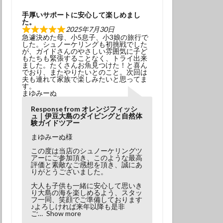
学生
夫婦
手厚いサポートに安心して楽しめまし
た。
2025年7月30日
急遽決めた母、小5息子、小3娘の旅行で
した。シュノーケリングも初挑戦でした
が、ガイドさんのやさしい雰囲気に子ど
もたちも緊張することなく、トライ出来
ました。たくさんお魚見つけた！と喜ん
でおり、またやりたいとのこと。次回は
夫も連れて家族で楽しみたいと思ってま
す。
まゆみーぬ
Response from オレンジフィッシ
ュ｜伊豆大島のダイビングと自然体
験ガイドツアー
まゆみーぬ様
この度は当店のシュノーケリングツ
アーにご参加頂き、このような最高
評価と素敵なご感想を頂き、誠にあ
りがとうございました。
大人も子供も一緒に安心して思いき
り大島の海を楽しめるよう、スタッ
フ一同、笑顔でご準備しております
♪よろしければ来年以降も是非
ご
Show more