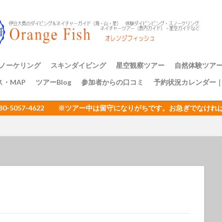
アミメハギ幼魚
アライソコケギンポ
アルファスズメダイ
ア
イサキの群れ
イシガキフグ
イズカサゴ
イタリア
イッ
ナダイ
イニシキベラ
イバラカンザシ
イバラダツ
イバラタツ
ウ
イロカエルアンコウ幼魚
イロブダイ幼魚
イワシ
イワシの
ミウシ
ウデフリツノザヤウミウシ
ウミウシ
ウミウシいっぱい
ノーケリング
スキンダイビング
星空観察ツアー
自然体験ツア
ビ
ウミウシ三昧
ウミガメ
ウミスズメ
ウミテング
ウメ
ス・MAP
ツアーBlog
参加者からの口コミ
予約状況カレンダー
ップ講習
アーのご案内
三原山トレッ
裏砂漠トレッ
樹海と再生の
１日一組限定
エサキモンキツノカメムシ
オープンウォーター講習
オイランヨウジ
080-5057-4622 ※ツアー中は留守になりがちです。お急ぎでな
ミウマ
オオモンカエルアンコウ
オオルリ
オカヤドカリ
オジ
おとめ座
おひとりさまでも
オヤビッチャ
オリオン座
オ
ュ
ガイドツアー
カエルアンコウ
カエルの卵
カキハラ
カゴカキダイ
カジイチゴ
カスザメ
カスミオイランヨウジ
カ
ウシ
カナメイロウミウシ
カミソリウオ
カメと泳ぐ
ガンガゼ
カンナツノザヤウミウシ
カンパチ
キイボキヌハダウミウシ
キシマハナダイ
キシマハナダイ幼魚
キセルガイ
キミオコゼ
シ
キョン
キリンミノカサゴ
キンチャクガニ
クエ
クダ