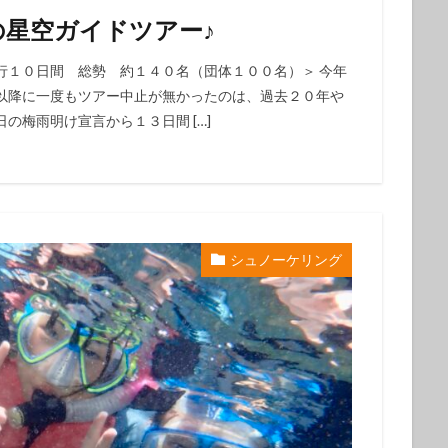
初心者
中級者
上級者
自然体験ツアー
子供
家族
の星空ガイドツアー♪
ループ
団体
お一人
行１０日間 総勢 約１４０名（団体１００名）＞ 今年
以降に一度もツアー中止が無かったのは、過去２０年や
検索
の梅雨明け宣言から１３日間 […]
シュノーケリング