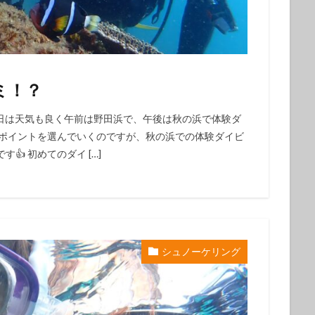
クダイ
タテジマヤッコ
タンデムサイクリング
チゴハナダイ
ツノダシ
ツバメウオ
ツマジロオコゼ
ツムブリ
ツユベ
テングダイ
トウシキ
トサヤッコ
ドチザメ
トビエイ
ドラマロケ地
ドリー
トレッキング
トレッキングツアー
ナイ
ミ！？
ゼ
ナマコ
ナミダカサゴ
ナンヨウハギ
ナンヨウハギ幼魚
オ
ニシキヤッコｙｇ
ニジギンポ
ニジハタ
ニセボロカサゴ
） 今日は天気も良く午前は野田浜で、午後は秋の浜で体験ダ
てポイントを選んでいくのですが、秋の浜での体験ダイビ
メ
ネジリンボウ
ノコギリハギ幼魚
ハイパワー電動自転車
ハ
 初めてのダイ […]
ダカハオコゼ
ハタタテハゼ
ハタンポの群れ
ハチジョウダツ
ハナゴイ幼魚
ハナゴンベ
ハナゴンベ幼魚
ハナタツ
ハ
魚
ハナビラウオ幼魚
ハマフエフキ
ハリセンボン
パワースポ
ハンマー
ハンマーヘッド
ハンマーヘッドシャーク
ヒオドシベ
ピカチュウ
ひとりでも
ヒメクサアジ
ヒメニラミベニハゼ
シュノーケリング
レグロコショウダイ
ヒレナガカサゴ
ヒレナガネジリンボウ
ヒレナ
ファンダイビング
ファンダイビングツアー
ファンダイビング受付中
フォトコンテスト開催中
フジイロウミウシ
フジタウミウシ
フチ