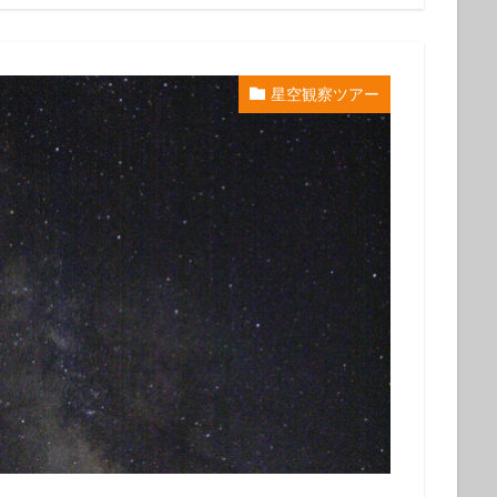
グ
会社仲間
体験ダイビング受付中
兄弟
再生の一本道
チャレンジ
初めてのシュノーケル
初めてのダイビング
初夏の魚
旅行
友人
友達
友達と
噴気
地層
地層大切断面
星空観察ツアー
夏の星座
夏休み
外国人
大島
大島一周
大島桜
大
心
姉妹
宇宙
家族と
家族旅行
富士山
小学生
島民
左巻きカタツムリ
年に1度
幻の池
幼児
強
撮影ガイド
教育
旅行
早朝ハンマー
早朝ハンマーDIV
星空ツアー
星空観察
星空観察ツアー
星空観測
星空観賞
物
椿油
樹海
池袋
泉津の切通し
波浮港
流れ星
海浜教室
海遊び
海釣り
満天の星
満天の星空
溶岩
山
火山島
狩猟体験
王の浜
砂の浜
砂漠景色
磯遊
罠猟師
聖地巡礼
自然体験
裏砂漠
視察
親子
貸切
貸切ツアー
赤ダレ
赤ちゃん
赤っ禿
遊び
野
楽しめる
電動アシスト自転車
電動自転車
青く光る石
飛び込
魚
魚いっぱい
黒クマ
伊豆大島
星空
シュノーケリング