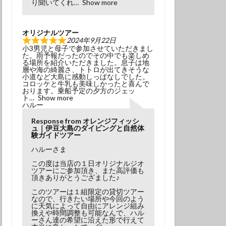
り聞いてくれ
Show more
オリジナルツアー
2024年9月22日
小3男児と母子で参加させていただきまし
た。雨予報だったのでその中でも楽しめ
る場所を紹介いただきました。息子は地
層や海の綺麗さ、トトロが出てきそうな
小道など大島に感動しっぱなしでした。
コロッケと牛乳も美味しかったと喜んで
おります。乗船予定の夕方のジェッ
ト
Show more
ハルー
Response from オレンジフィッシ
ュ｜伊豆大島のダイビングと自然体
験ガイドツアー
ハルーさま
この度は当店の１日オリジナルジオ
ツアーにご参加頂き、また高評価も
頂きありがとうござました♪
このツアーは１組限定の貸切ツアー
なので、行きたい場所や今回のよう
に天気によって自由にアレンジ組み
換えや時間調整も可能なんで、ハル
ーさん達の希望に沿えた形で行えて