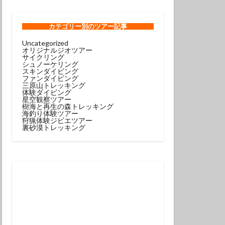
ンコウｙｇ
ロウミウシ
カテゴリー
別のツアー記事
Uncategorized
オリジナルジオツアー
テグリ
サイクリング
シュノーケリング
ミウシ
スキンダイビング
ファンダイビング
ウウミウシ
三原山トレッキング
体験ダイビング
サルトリイバラ
星空観察ツアー
樹海と再生の森トレッキング
海釣り体験ツアー
狩猟体験ジビエツアー
シュノーケル
裏砂漠トレッキング
グ
スミレナガハナダイ
コウ
メダイ
イビング受付中