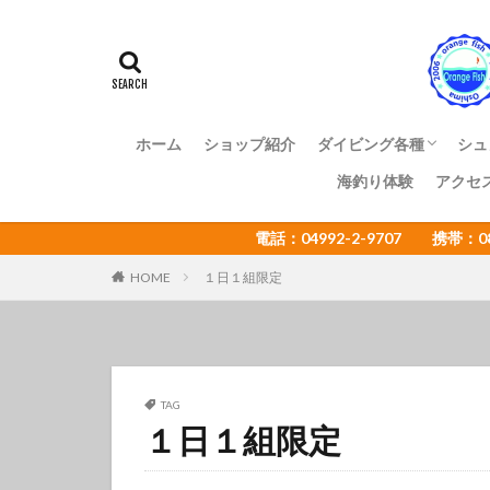
アマミスズメダイ
イカ
イサキ
イトヒキコハクハ
イロカエルアンコ
インターネットウ
ホーム
ショップ紹介
ダイビング各種
シュ
ウミウシカクレエ
海釣り体験
アクセ
ファンダイビング
体験ダイビング
OWライセンス講習
ADアドバンス講習
NAUI各種ステップア
ショップ様向け大島ツ
エコツアー
電話：04992-2-9707 携帯：
オオセ
オオ
オタアジュリア
HOME
１日１組限定
オレンジフィッシ
カゴカキダ
カナメイロウミウ
カンザシヤドカリ
TAG
１日１組限定
キザクラハゼ
キャラメルウミウ