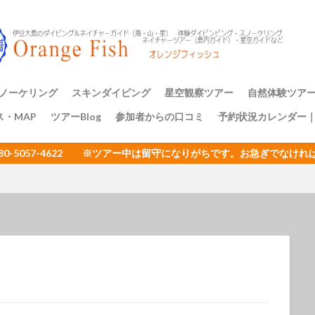
アミメハギ幼魚
アライソコケギンポ
アルファスズメダイ
ア
イサキの群れ
イシガキフグ
イズカサゴ
イタリア
イッ
ナダイ
イニシキベラ
イバラカンザシ
イバラダツ
イバラタツ
ウ
イロカエルアンコウ幼魚
イロブダイ幼魚
イワシ
イワシの
ミウシ
ウデフリツノザヤウミウシ
ウミウシ
ウミウシいっぱい
ノーケリング
スキンダイビング
星空観察ツアー
自然体験ツア
ビ
ウミウシ三昧
ウミガメ
ウミスズメ
ウミテング
ウメ
ス・MAP
ツアーBlog
参加者からの口コミ
予約状況カレンダー
ップ講習
アーのご案内
三原山トレッ
裏砂漠トレッ
樹海と再生の
１日一組限定
エサキモンキツノカメムシ
オープンウォーター講習
オイランヨウジ
080-5057-4622 ※ツアー中は留守になりがちです。お急ぎでな
ミウマ
オオモンカエルアンコウ
オオルリ
オカヤドカリ
オジ
おとめ座
おひとりさまでも
オヤビッチャ
オリオン座
オ
ュ
ガイドツアー
カエルアンコウ
カエルの卵
カキハラ
カゴカキダイ
カジイチゴ
カスザメ
カスミオイランヨウジ
カ
ウシ
カナメイロウミウシ
カミソリウオ
カメと泳ぐ
ガンガゼ
カンナツノザヤウミウシ
カンパチ
キイボキヌハダウミウシ
キシマハナダイ
キシマハナダイ幼魚
キセルガイ
キミオコゼ
シ
キョン
キリンミノカサゴ
キンチャクガニ
クエ
クダ