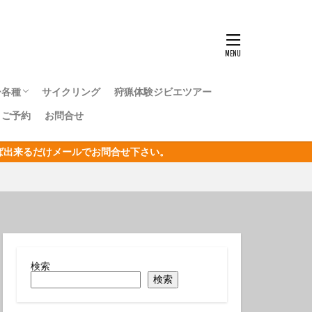
ンナウミウシ
センタカサゴ
群れ
ー各種
サイクリング
狩猟体験ジビエツアー
ボシイソギンチャク
｜ご予約
お問合せ
キングツアー
キングツアー
森トレッキングツアー
オリジナルジオツアー
おうし座
ければ出来るだけメールでお問合せ下さい。
サン
リジナルジオツアー
ガクアジサイ
タクチイワシ
エビ
キカモヨウウミウシ
検索
検索
ゴンベ