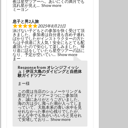
夜は星空ツアーへ。あいにくの満月でも
冬でもダイビング
流れ星が見え
Show more
ミーヨン
初挑戦
息子と男2人旅
塩工場見学
2025年8月21日
泳げない子どもとの参加を快く受けて頂
島観光
天の川
きました。参加者は自分達も含め子連れ
ばかりでしたがインストラクターの方た
小学生以上
ちは子供達に大人気！安全にもとても配
慮頂いたので安心して楽しみました。帰
風体験
探究
り道に話をしていたら星空ツアーの話に
なり、予定が空いてい
Show more
昆虫
星座
まー
春の星座
木星
Response from オレンジフィッシ
ュ｜伊豆大島のダイビングと自然体
流星
流星群
験ガイドツアー
溶岩アーチ
まー様
び
神社巡り
この度は当店のシュノーケリング＆
星空ガイドツアー２つにご参加頂
観光
き、誠にありがとうございました。
海の方は少し濁った潮が入ってしま
っていて、大島本来の青い水中を見
田浜
金星
せれなかった事が心残りでしたが、
そんな中でも魚がいろいろと見せれ
み
高齢でも
て安堵しており
Show more
ダイビング