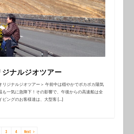
リジナルジオツアー
オリジナルジオツアー＞ 午前中は穏やかでポカポカ陽気
温も一気に急降下！その影響で、午後からの高速船は全
ビングのお客様達は、大型客 […]
3
4
Next