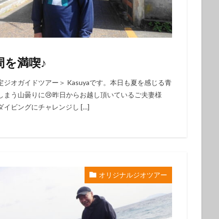
クダイ
タテジマヤッコ
タンデムサイクリング
チゴハナダイ
ツノダシ
ツバメウオ
ツマジロオコゼ
ツムブリ
ツユベ
テングダイ
トウシキ
トサヤッコ
ドチザメ
トビエイ
ドラマロケ地
ドリー
トレッキング
トレッキングツアー
ナイ
を満喫♪
ゼ
ナマコ
ナミダカサゴ
ナンヨウハギ
ナンヨウハギ幼魚
オ
ニシキヤッコｙｇ
ニジギンポ
ニジハタ
ニセボロカサゴ
オガイドツアー＞ Kasuyaです。本日も夏を感じる青
しまう山曇りに😢昨日からお越し頂いているご夫妻様
メ
ネジリンボウ
ノコギリハギ幼魚
ハイパワー電動自転車
ハ
イビングにチャレンジし […]
ダカハオコゼ
ハタタテハゼ
ハタンポの群れ
ハチジョウダツ
ハナゴイ幼魚
ハナゴンベ
ハナゴンベ幼魚
ハナタツ
ハ
魚
ハナビラウオ幼魚
ハマフエフキ
ハリセンボン
パワースポ
ハンマー
ハンマーヘッド
ハンマーヘッドシャーク
ヒオドシベ
ピカチュウ
ひとりでも
ヒメクサアジ
ヒメニラミベニハゼ
オリジナルジオツアー
レグロコショウダイ
ヒレナガカサゴ
ヒレナガネジリンボウ
ヒレナ
ファンダイビング
ファンダイビングツアー
ファンダイビング受付中
フォトコンテスト開催中
フジイロウミウシ
フジタウミウシ
フチ