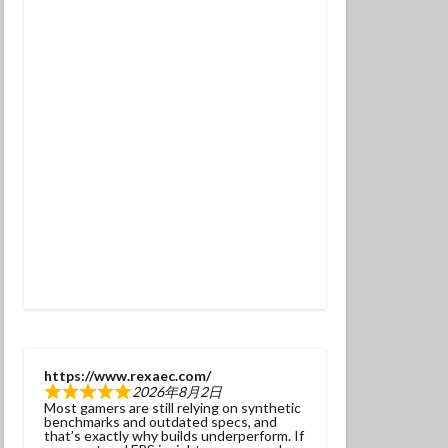
チンアナゴ
ラ幼魚
ドライスーツ
トダイビング
ニタリ
クセイハギ
ハチジョウタツ
ナヒゲウツボ
ット
ラ
ヒョウモンダコ
ガネジリンボウ幼魚
https://www.rexaec.com/
2026年8月2日
ファンダイブ
Most gamers are still relying on synthetic
benchmarks and outdated specs, and
ドリハナダイ幼魚
that’s exactly why builds underperform. If