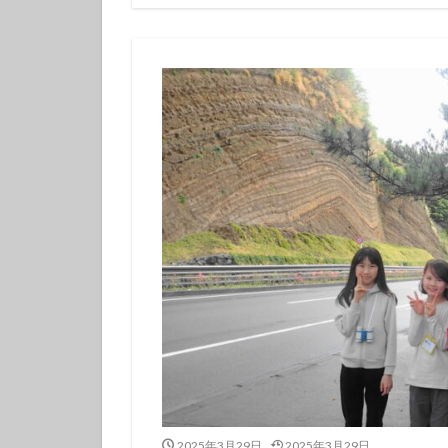
伊豆諸島ダイビン
冬の星座
初
初潜り
卒業
夏の思い出
女子旅
好奇
島一周
島旅
探究的ツアー
星空ガイド
東京諸島
植
海
海岸線
潜り納め
火
秋の浜
筆島
訪日外国人
離島
雨でも
魅力再発見
2025年3月29日
2025年3月29日