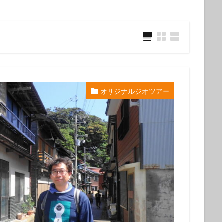
ウミウシ
クビアカハゼ
クマドリカエルアンコウ
クマドリカエルア
ンコウ幼魚
クマノミ
クラサキウミウシ
クリスマス
クリヤイ
クロヘリメジロザメ
クロマグロ
ケイカイ
ゲッコウスズメダイ
イ幼魚
コウイカ
コウイカの仲間
コウリンハナダイ
コウワン
コクテンフグ
コケリンドウ
コニワハンミョウ
ゴマフビロードウ
ンシボリガイ
ご家族
サークル
サイクリング
サガミリュウグ
オリジナルジオツアー
シ
サザナミフグ
サフランイロウミウシ
サメ
サヨリの群れ
ジオツアー
ジオパーク
シカマガの滝
シテンヤッコ
ジビエ
ウミウシ
シャーク
シュノーケリングツアー
シュノーケリング体験
シ
シロシキブイロウミウシ
スキューバダイビング
スキンダイビン
ツアー
スターウォッチング
スターウオッチング
スノーケル
ゼブラソウシ
ゼブラソウシカエルアンコウ
ゼブラ柄ソウシカエルアン
ソウシカエルアンコウ
ソウシハギ
ソメワケヤッコ
ソライロスズ
ダイビングガイド
ダイビングツアー
ダイビングライセンス
ダ
タカベ
タコ
タツノイトコ
タツノオトシゴ
タテキン幼魚