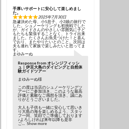
学生
夫婦
手厚いサポートに安心して楽しめまし
た。
2025年7月30日
急遽決めた母、小5息子、小3娘の旅行で
した。シュノーケリングも初挑戦でした
が、ガイドさんのやさしい雰囲気に子ど
もたちも緊張することなく、トライ出来
ました。たくさんお魚見つけた！と喜ん
でおり、またやりたいとのこと。次回は
夫も連れて家族で楽しみたいと思ってま
す。
まゆみーぬ
Response from オレンジフィッシ
ュ｜伊豆大島のダイビングと自然体
験ガイドツアー
まゆみーぬ様
この度は当店のシュノーケリングツ
アーにご参加頂き、このような最高
評価と素敵なご感想を頂き、誠にあ
りがとうございました。
大人も子供も一緒に安心して思いき
り大島の海を楽しめるよう、スタッ
フ一同、笑顔でご準備しております
♪よろしければ来年以降も是非
ご
Show more