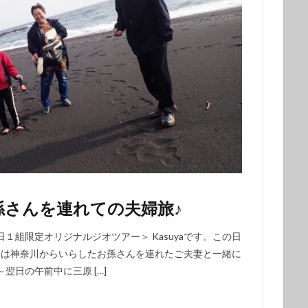
ウシ
フデリンドウ
フリソデエビ
ベニカエルアンコウ
ベニゴ
ベニハナダイ
ホシエイ
ホシエイの子供
ホタテツノハゼ
ボブ
ホホスジタルミ
ホムラスベヨコエビ
マイワシ
マイワシの群
マツカサウオｙｇ
マツカサウオ幼魚
マツバガニ
マツバギンポ
フェアー
マルスズメダイ
ミカドウミウシ
ミゾレウミウシ
ミ
ｇ
ミナミハコフグ幼魚
ミナミハナダイ
ミヤケテグリ
メガネ
幼魚
メジナの群れ
モニターツアー
ももクロ
モヨウフグ
モンスズメダイ
モンスズメダイ幼魚
ヤガラ
ヤシャハゼ
ヤリイカ
ユウゼン
ユカタハタ
ヨコエビ
ヨコシマエビ
ノウオ
ヨコシマニセモチノウオ幼魚
ライセンス
ライセンス講習
孫さんを連れての夫婦旅♪
シ
リサーチダイビング
リピーター
リフレッシュダイビング
組限定オリジナルジオツアー＞ Kasuyaです。この日
ミウシ
レンテンヤッコ
ロケ番組
ワクワクいっぱい
ワクワク
トは神奈川からいらしたお孫さんを連れたご夫妻と一緒に
イ
一人旅
一期一会
一組限定
三原山
三原山トレッキン
日の午前中に三原 […]
乳児
仲間
仲間同士
伊豆大島シュノーケリング
伊豆大島スキ
グ
伊豆大島フォトコンテスト
伊豆大島体験ダイビング
伊豆諸島