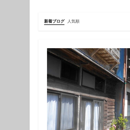
クチナシツノザヤ
クマドリカエルア
グループで
新着ブログ
人気順
ゲッコウスズメダ
コガラシエビ
コロザメ
コ
サクラミノウミウ
ジオガイド
シモフリカメサン
シロイバラウミウ
スキンダイビング
セダカギンポ
セミホウボウ
ソラスズメダイ
ダイビング講習