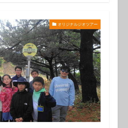
グ
会社仲間
体験ダイビング受付中
兄弟
再生の一本道
チャレンジ
初めてのシュノーケル
初めてのダイビング
初夏の魚
旅行
友人
友達
友達と
噴気
地層
地層大切断面
オリジナルジオツアー
夏の星座
夏休み
外国人
大島
大島一周
大島桜
大
心
姉妹
宇宙
家族と
家族旅行
富士山
小学生
島民
左巻きカタツムリ
年に1度
幻の池
幼児
強
撮影ガイド
教育
旅行
早朝ハンマー
早朝ハンマーDIV
星空ツアー
星空観察
星空観察ツアー
星空観測
星空観賞
物
椿油
樹海
池袋
泉津の切通し
波浮港
流れ星
海浜教室
海遊び
海釣り
満天の星
満天の星空
溶岩
山
火山島
狩猟体験
王の浜
砂の浜
砂漠景色
磯遊
罠猟師
聖地巡礼
自然体験
裏砂漠
視察
親子
貸切
貸切ツアー
赤ダレ
赤ちゃん
赤っ禿
遊び
野
楽しめる
電動アシスト自転車
電動自転車
青く光る石
飛び込
魚
魚いっぱい
黒クマ
伊豆大島
星空
シュノーケリング