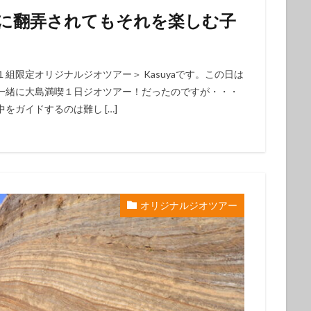
初心者
中級者
上級者
自然体験ツアー
子供
家族
気に翻弄されてもそれを楽しむ子
ループ
団体
お一人
検索
限定オリジナルジオツアー＞ Kasuyaです。この日は
一緒に大島満喫１日ジオツアー！だったのですが・・・
をガイドするのは難し […]
オリジナルジオツアー