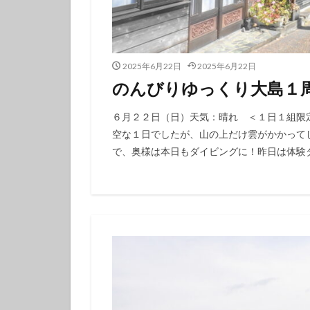
タテジマキンチャ
ツノザヤウミウシ
デルタスズメダイ
2025年6月22日
2025年6月22日
トラウツボ
のんびりゆっくり大島１周
ナノハナフブキハ
ニシキフウライウ
６月２２日（日）天気：晴れ ＜１日１組限定ジ
空な１日でしたが、山の上だけ雲がかかって
ニモ
ネコザ
で、奥様は本日もダイビングに！昨日は体験ダ
ハコフグ
ハ
ハチマキダテハゼ
ハナヒゲウツボ幼
ハワイトラギス
ヒオドシベラ幼魚
ヒラマサ
ヒ
ヒロウミウシ
フエフキダイ