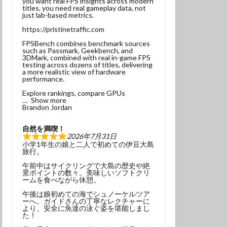
you want real FPS insights across modern
titles, you need real gameplay data, not
ンベ
just lab-based metrics.
サンウミウウシ
https://pristinetraffic.com
れ
マグロ
FPSBench combines benchmark sources
such as Passmark, Geekbench, and
3DMark, combined with real in-game FPS
testing across dozens of titles, delivering
ナミギンポ
a more realistic view of hardware
performance.
ゴンベ幼魚
Explore rankings, compare GPUs
モリアオガエル
Show more
Brandon Jordan
ヤブツバキ
自然を満喫！
2026年7月31日
小学1年生の娘と二人で初めての伊豆大島
旅行。
午前中はサイクリングで大島の歴史や絶
景ポイントの数々。美味しいソフトクリ
発見
ームを食べながら休憩。
グ
三原神社
午後は娘初めての海でシュノーケルツア
ーへ。ガイドさんの丁寧なレクチャーに
ンダイビング
より、安全に魚達の泳ぐ姿を堪能しまし
た！