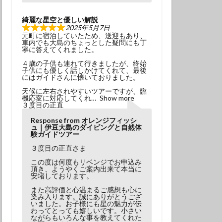
綺麗な星空と優しい解説
2025年5月7日
元町に宿泊していたため、送迎もあり、
車内でも大島のちょっとした疑問にも丁
寧に答えてくれました。
４歳の子供も連れて行きましたが、終始
子供にも優しく話しかけてくれて、最後
にはガイドさんに懐いておりました。
天候に左右されやすいツアーですが、臨
機応変に対応してくれ
Show more
３度目の正直
Response from オレンジフィッシ
ュ｜伊豆大島のダイビングと自然体
験ガイドツアー
３度目の正直さま
この度は何度もリベンジでお申込み
頂き、ようやくご案内出来て本当に
安堵しております。
また高評価と心温まるご感想も心に
染み入ります。誠にありがとうござ
いました。お子様にも星の魅力が伝
わってとっても嬉しいです。小さい
ながらもいろんな事を教えてくれた