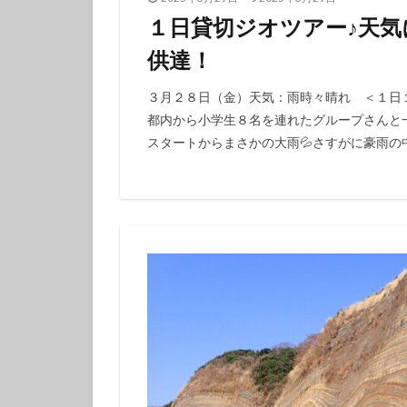
体験ダイビング
１日貸切ジオツアー♪天
カップル
グ
供達！
３月２８日（金）天気：雨時々晴れ ＜１日１組
都内から小学生８名を連れたグループさんと
スタートからまさかの大雨💦さすがに豪雨の中