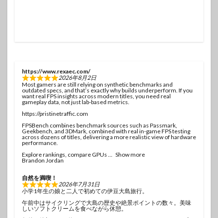
https://www.rexaec.com/
2026年8月2日
Most gamers are still relying on synthetic benchmarks and
outdated specs, and that’s exactly why builds underperform. If you
want real FPS insights across modern titles, you need real
gameplay data, not just lab-based metrics.
https://pristinetraffic.com
FPSBench combines benchmark sources such as Passmark,
Geekbench, and 3DMark, combined with real in-game FPS testing
across dozens of titles, delivering a more realistic view of hardware
performance.
Explore rankings, compare GPUs
Show more
Brandon Jordan
自然を満喫！
2026年7月31日
小学1年生の娘と二人で初めての伊豆大島旅行。
午前中はサイクリングで大島の歴史や絶景ポイントの数々。美味
しいソフトクリームを食べながら休憩。