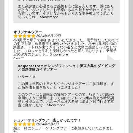
また高評価と心温まるご感想も心に染み入ります。誠にあり
がとうございました。お子様にも星の魅力が伝わってとって
も嬉しいです。小さいながらもいろんな事を教えてくれたり
聞いてくれ
Show more
オリジナルツアー
2024年9月22日
小3男児と母子で参加させていただきました。雨予報だったのでそ
の中でも楽しめる場所を紹介いただきました。息子は地層や海の
綺麗さ、トトロが出てきそうな小道など大島に感動しっぱなしで
した。コロッケと牛乳も美味しかったと喜んでおります。乗船予
定の夕方のジェット
Show more
ハルー
Response from オレンジフィッシュ｜伊豆大島のダイビング
と自然体験ガイドツアー
ハルーさま
この度は当店の１日オリジナルジオツアーにご参加頂き、ま
た高評価も頂きありがとうござました♪
このツアーは１組限定の貸切ツアーなので、行きたい場所や
今回のように天気によって自由にアレンジ組み換えや時間調
整も可能なんで、ハルーさん達の希望に沿えた形で行えて本
当に良かったで
Show more
シュノーケリングツアー楽しかったです！
2024年9月6日
娘と一緒にシュノーケリングツアーに参加させていただきまし
た。