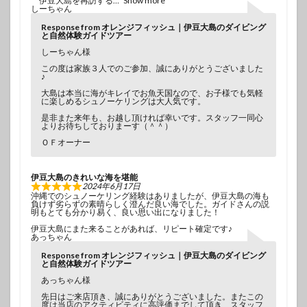
伊豆大島を再訪する
Show more
しーちゃん
Response from オレンジフィッシュ｜伊豆大島のダイビング
と自然体験ガイドツアー
しーちゃん様
この度は家族３人でのご参加、誠にありがとうございました
♪
大島は本当に海がキレイでお魚天国なので、お子様でも気軽
に楽しめるシュノーケリングは大人気です。
是非また来年も、お越し頂ければ幸いです。スタッフ一同心
よりお待ちしておりまーす（＾＾）
ＯＦオーナー
伊豆大島のきれいな海を堪能
2024年6月17日
沖縄でのシュノーケリング経験はありましたが、伊豆大島の海も
負けず劣らずの素晴らしく澄んだ良い海でした。ガイドさんの説
明もとても分かり易く、良い思い出になりました！
伊豆大島にまた来ることがあれば、リピート確定です♪
あっちゃん
Response from オレンジフィッシュ｜伊豆大島のダイビング
と自然体験ガイドツアー
あっちゃん様
先日はご来店頂き、誠にありがとうございました。またこの
度は当店のアクティビティに高評価までして頂き、スタッフ