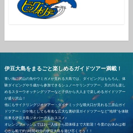
伊豆大島をまるごと楽しめるガイドツアー満載！
青い海に沢山の魚やウミガメが見れる大島では、ダイビングはもちろん、体
験ダイビングや５歳から参加できるシュノーケリングツアー、天の川も楽し
めるスターウオッチングツアーなど子供から大人まで楽しめるガイドツアー
が盛り沢山！
他にもサイクリングジオツアー・ダイナミックな噴火口が見れる三原山ガイ
ドツアー・ロケ地としても有名な広大な裏砂漠ガイドツアーなど”地球”を体験
出来る伊豆大島ジオパークもおススメ♪
オレンジフィッシュではお一人様から団体様まで大歓迎！今度のお休みは都
心から船で約1時間45分の伊豆大島を遊び尽くそう！！