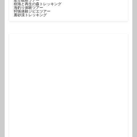
星空観察ツアー
樹海と再生の森トレッキング
海釣り体験ツアー
狩猟体験ジビエツアー
裏砂漠トレッキング