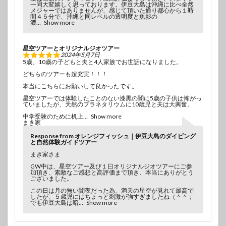
一同大変嬉しく思っております。伊豆大島は沖縄に比べ全然
メジャーではありませんが、感じて頂いた通り都心から１時
間４５分で、沖縄と同レベルの透明度と魚影の
濃
Show more
星空ツアーとオリジナルジオツアー
2024年5月7日
5歳、10歳の子どもと夫と4人家族でお世話になりました。
どちらのツアーも超充実！！！
本当にこちらにお願いして良かったです。
星空ツアーでは体験したことのない漆黒の闇に5歳の子供は怖がっ
ていましたが、天然のプラネタリウムに10歳児と夫は大興奮。
中学受験のために机上
Show more
まき家
Response from オレンジフィッシュ｜伊豆大島のダイビング
と自然体験ガイドツアー
まき家さま
GW中は、星空ツアー及び１日オリジナルジオツアーにご参
加頂き、素敵なご感想と高評価まで頂き、本当にありがとう
ございました。
この日は月の無い闇夜だった為、満天の星空が見れて最高で
したが、５歳児にはちょっと刺激が強すぎましたね（＾＾；
でも伊豆大島は暗
Show more