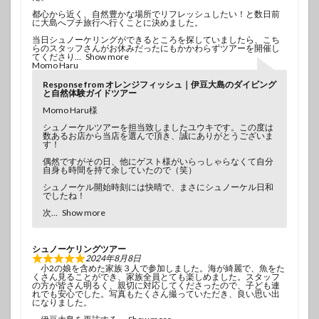
都心から近く、自然豊かな場所でリフレッシュしたい！と数日前
に大島へプチ旅行へ行くことに決めました。
当日シュノーケリングができるところを探していましたら、こち
らのスタッフさんがお休みだったにもかかわらずツアーを開催し
てくださり
Show more
Momo Haru
Response from オレンジフィッシュ｜伊豆大島のダイビング
と自然体験ガイドツアー
Momo Haru様
シュノーケルツアーを担当致しましたユウキです。この度は
数あるお店から当店を選んで頂き、誠にありがとうございま
す！
偶然ですがその日、他にゲスト様がいらっしゃらなくて自分
自身も時間を持て余していたので（笑）
シュノーケル開始時刻には快晴で、まさにシュノーケル日和
でしたね！
次
Show more
シュノーケリングツアー
2024年8月8日
小2の娘を含めた家族３人で参加しました。海が綺麗で、魚をた
くさん見ることができ、家族全員とても楽しめました。スタッフ
の方が皆さん明るく、親切に対応してくださったので、子ども連
れでも安心でした。写真もたくさん撮っていただき、良い思い出
になりました。