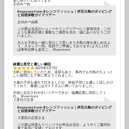
楽しみたいと思ってます。
まゆみーぬ
Response from オレンジフィッシュ｜伊豆大島のダイビング
と自然体験ガイドツアー
まゆみーぬ様
この度は当店のシュノーケリングツアーにご参加頂き、この
ような最高評価と素敵なご感想を頂き、誠にありがとうござ
いました。
大人も子供も一緒に安心して思いきり大島の海を楽しめるよ
う、スタッフ一同、笑顔でご準備しております♪よろしけれ
ば来年以降も是非ご
Show more
綺麗な星空と優しい解説
2025年5月7日
元町に宿泊していたため、送迎もあり、車内でも大島のちょっと
した疑問にも丁寧に答えてくれました。
４歳の子供も連れて行きましたが、終始子供にも優しく話しかけ
てくれて、最後にはガイドさんに懐いておりました。
天候に左右されやすいツアーですが、臨機応変に対応してく
れ
Show more
３度目の正直
Response from オレンジフィッシュ｜伊豆大島のダイビング
と自然体験ガイドツアー
３度目の正直さま
この度は何度もリベンジでお申込み頂き、ようやくご案内出
来て本当に安堵しております。