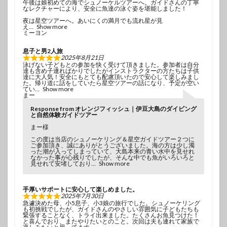
午後は娘初めての海でシュノーケルツアーへ。ガイドさんの丁寧
なレクチャーにより、安全に魚達の泳ぐ姿を堪能しました！
夜は星空ツアーへ。あいにくの満月でも流れ星が見
え
Show more
ミーヨン
息子と男2人旅
2025年8月21日
泳げない子どもとの参加を快く受けて頂きました。参加者は自分
達も含め子連ればかりでしたがインストラクターの方たちは子供
達に大人気！安全にもとても配慮頂いたので安心して楽しみまし
た。帰り道に話をしていたら星空ツアーの話になり、予定が空い
てい
Show more
まー
Response from オレンジフィッシュ｜伊豆大島のダイビング
と自然体験ガイドツアー
まー様
この度は当店のシュノーケリング＆星空ガイドツアー２つに
ご参加頂き、誠にありがとうございました。海の方は少し濁
った潮が入ってしまっていて、大島本来の青い水中を見せれ
なかった事が心残りでしたが、そんな中でも魚がいろいろと
見せれて安堵しており
Show more
手厚いサポートに安心して楽しめました。
2025年7月30日
急遽決めた母、小5息子、小3娘の旅行でした。シュノーケリング
も初挑戦でしたが、ガイドさんのやさしい雰囲気に子どもたちも
緊張することなく、トライ出来ました。たくさんお魚見つけた！
と喜んでおり、またやりたいとのこと。次回は夫も連れて家族で