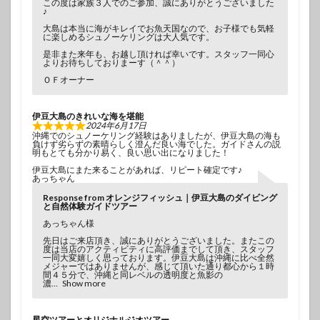
この度は家族３人でのご参加、誠にありがとうございました
♪
大島は本当に海がキレイでお魚天国なので、お子様でも気軽
に楽しめるシュノーケリングは大人気です。
是非また来年も、お越し頂ければ幸いです。スタッフ一同心
よりお待ちしておりまーす（＾＾）
ＯＦオーナー
伊豆大島のきれいな海を堪能
2024年6月17日
沖縄でのシュノーケリング経験はありましたが、伊豆大島の海も
負けず劣らずの素晴らしく澄んだ良い海でした。ガイドさんの説
明もとても分かり易く、良い思い出になりました！
伊豆大島にまた来ることがあれば、リピート確定です♪
あっちゃん
Response from オレンジフィッシュ｜伊豆大島のダイビング
と自然体験ガイドツアー
あっちゃん様
先日はご来店頂き、誠にありがとうございました。またこの
度は当店のアクティビティに高評価までして頂き、スタッフ
一同大変嬉しく思っております。伊豆大島は沖縄に比べ全然
メジャーではありませんが、感じて頂いた通り都心から１時
間４５分で、沖縄と同レベルの透明度と魚影の
濃
Show more
星空ツアーとオリジナルジオツアー