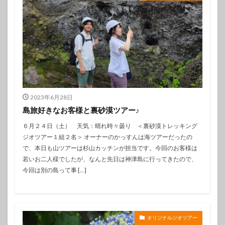
2023年6月28日
島旅好きなお客様と裏砂漠ツアー♪
６月２４日（土） 天気：晴れ時々曇り ＜裏砂漠トレッキング
ジオツアー１組２名＞ オーナーのかっすんは海ツアーだったの
で、本日も山ツアーは杉山カッチンが担当です。今回のお客様は
若いお二人様でしたが、なんと先日は神津島に行ってきたので、
今回は別の島って事 […]
オリジナルジオツアー