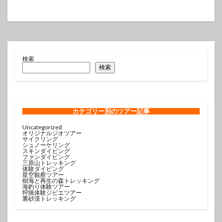
検索
検索
カテゴリー
別のツアー記事
Uncategorized
オリジナルジオツアー
サイクリング
シュノーケリング
スキンダイビング
ファンダイビング
三原山トレッキング
体験ダイビング
星空観察ツアー
樹海と再生の森トレッキング
海釣り体験ツアー
狩猟体験ジビエツアー
裏砂漠トレッキング