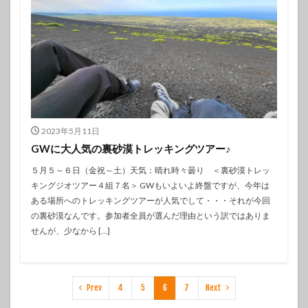
2023年5月11日
GWに大人気の裏砂漠トレッキングツアー♪
５月５～６日（金祝～土）天気：晴れ時々曇り ＜裏砂漠トレッ
キングジオツアー４組７名＞ GWもいよいよ終盤ですが、今年は
ある場所へのトレッキングツアーが人気でして・・・それが今回
の裏砂漠なんです。参加者全員が選んだ理由という訳ではありま
せんが、少なから […]
Prev
4
5
6
7
Next