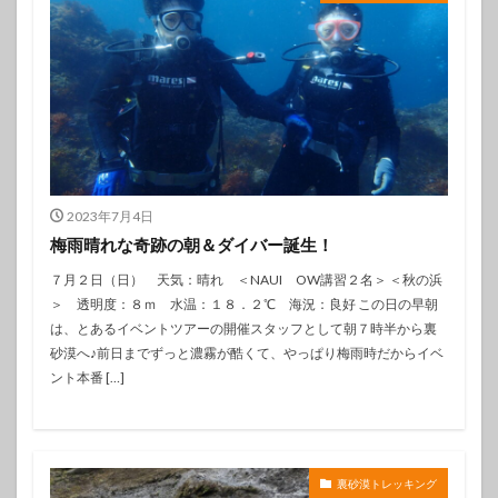
2023年7月4日
梅雨晴れな奇跡の朝＆ダイバー誕生！
７月２日（日） 天気：晴れ ＜NAUI OW講習２名＞ ＜秋の浜
＞ 透明度：８ｍ 水温：１８．２℃ 海況：良好 この日の早朝
は、とあるイベントツアーの開催スタッフとして朝７時半から裏
砂漠へ♪前日までずっと濃霧が酷くて、やっぱり梅雨時だからイベ
ント本番 […]
裏砂漠トレッキング