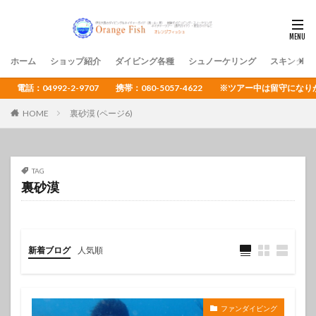
ホーム
ショップ紹介
ダイビング各種
シュノーケリング
スキンダイ
電話：04992-2-9707 携帯：080-5057-4622 ※ツアー中は留守
HOME
裏砂漠 (ページ6)
TAG
裏砂漠
新着ブログ
人気順
ファンダイビング