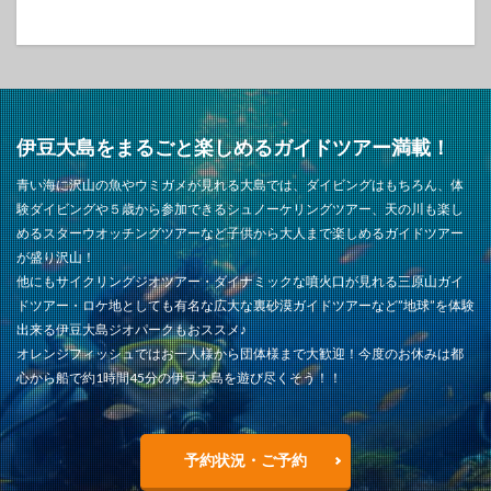
伊豆大島をまるごと楽しめるガイドツアー満載！
青い海に沢山の魚やウミガメが見れる大島では、ダイビングはもちろん、体
験ダイビングや５歳から参加できるシュノーケリングツアー、天の川も楽し
めるスターウオッチングツアーなど子供から大人まで楽しめるガイドツアー
が盛り沢山！
他にもサイクリングジオツアー・ダイナミックな噴火口が見れる三原山ガイ
ドツアー・ロケ地としても有名な広大な裏砂漠ガイドツアーなど”地球”を体験
出来る伊豆大島ジオパークもおススメ♪
オレンジフィッシュではお一人様から団体様まで大歓迎！今度のお休みは都
心から船で約1時間45分の伊豆大島を遊び尽くそう！！
予約状況・ご予約