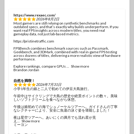
https://www.rexaec.com/
2026年8月2日
Most gamers are still relying on synthetic benchmarks and
outdated specs, and that’s exactly why builds underperform. If you
want real FPS insights across modern titles, you need real
gameplay data, not just lab-based metrics.
https://pristinetraffic.com
FPSBench combines benchmark sources such as Passmark,
Geekbench, and 3DMark, combined with real in-game FPS testing
across dozens of titles, delivering a more realistic view of hardware
performance.
Explore rankings, compare GPUs
Show more
Brandon Jordan
自然を満喫！
2026年7月31日
小学1年生の娘と二人で初めての伊豆大島旅行。
午前中はサイクリングで大島の歴史や絶景ポイントの数々。美味
しいソフトクリームを食べながら休憩。
午後は娘初めての海でシュノーケルツアーへ。ガイドさんの丁寧
なレクチャーにより、安全に魚達の泳ぐ姿を堪能しました！
夜は星空ツアーへ。あいにくの満月でも流れ星が見
え
Show more
ミーヨン