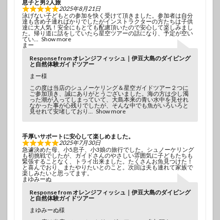
息子と男2人旅
2025年8月21日
泳げない子どもとの参加を快く受けて頂きました。参加者は自分
達も含め子連ればかりでしたがインストラクターの方たちは子供
達に大人気！安全にもとても配慮頂いたので安心して楽しみまし
た。帰り道に話をしていたら星空ツアーの話になり、予定が空い
てい
Show more
まー
Response from オレンジフィッシュ｜伊豆大島のダイビング
と自然体験ガイドツアー
まー様
この度は当店のシュノーケリング＆星空ガイドツアー２つに
ご参加頂き、誠にありがとうございました。海の方は少し濁
った潮が入ってしまっていて、大島本来の青い水中を見せれ
なかった事が心残りでしたが、そんな中でも魚がいろいろと
見せれて安堵しており
Show more
手厚いサポートに安心して楽しめました。
2025年7月30日
急遽決めた母、小5息子、小3娘の旅行でした。シュノーケリング
も初挑戦でしたが、ガイドさんのやさしい雰囲気に子どもたちも
緊張することなく、トライ出来ました。たくさんお魚見つけた！
と喜んでおり、またやりたいとのこと。次回は夫も連れて家族で
楽しみたいと思ってます。
まゆみーぬ
Response from オレンジフィッシュ｜伊豆大島のダイビング
と自然体験ガイドツアー
まゆみーぬ様