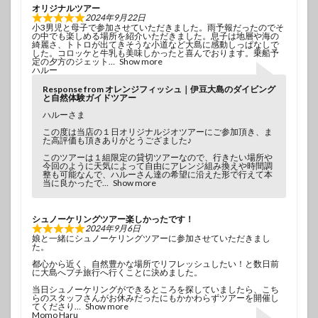
オリジナルツアー
2024年9月22日
小3男児と母子で参加させていただきました。雨予報だったのでそ
の中でも楽しめる場所を紹介いただきました。息子は地層や海の
綺麗さ、トトロが出てきそうな小道など大島に感動しっぱなしで
した。コロッケと牛乳も美味しかったと喜んでおります。乗船予
定の夕方のジェット
Show more
ハルー
Response from オレンジフィッシュ｜伊豆大島のダイビング
と自然体験ガイドツアー
ハルーさま
この度は当店の１日オリジナルジオツアーにご参加頂き、ま
た高評価も頂きありがとうござました♪
このツアーは１組限定の貸切ツアーなので、行きたい場所や
今回のように天気によって自由にアレンジ組み換えや時間調
整も可能なんで、ハルーさん達の希望に沿えた形で行えて本
当に良かったで
Show more
シュノーケリングツアー楽しかったです！
2024年9月6日
娘と一緒にシュノーケリングツアーに参加させていただきまし
た。
都心から近く、自然豊かな場所でリフレッシュしたい！と数日前
に大島へプチ旅行へ行くことに決めました。
当日シュノーケリングができるところを探していましたら、こち
らのスタッフさんがお休みだったにもかかわらずツアーを開催し
てくださり
Show more
Momo Haru