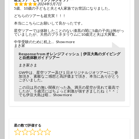
2024年5月7日
5歳、10歳の子どもと夫と4人家族でお世話になりました。
どちらのツアーも超充実！！！
本当にこちらにお願いして良かったです。
星空ツアーでは体験したことのない漆黒の闇に5歳の子供は怖がっ
ていましたが、天然のプラネタリウムに10歳児と夫は大興奮。
中学受験のために机上
Show more
まき家
Response from オレンジフィッシュ｜伊豆大島のダイビング
と自然体験ガイドツアー
まき家さま
GW中は、星空ツアー及び１日オリジナルジオツアーにご参
加頂き、素敵なご感想と高評価まで頂き、本当にありがとう
ございました。
この日は月の無い闇夜だった為、満天の星空が見れて最高で
したが、５歳児にはちょっと刺激が強すぎましたね（＾＾；
でも伊豆大島は暗
Show more
星の数で評価する