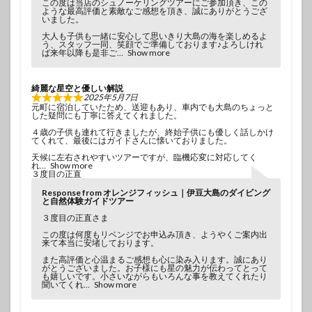
この度は当店のシュノーケリングツアーにご参加頂き、この
ような最高評価と素敵なご感想を頂き、誠にありがとうござ
いました。
大人も子供も一緒に安心して思いきり大島の海を楽しめるよ
う、スタッフ一同、笑顔でご準備しております♪よろしけれ
ば来年以降も是非ご
Show more
綺麗な星空と優しい解説
2025年5月7日
元町に宿泊していたため、送迎もあり、車内でも大島のちょっと
した疑問にも丁寧に答えてくれました。
４歳の子供も連れて行きましたが、終始子供にも優しく話しかけ
てくれて、最後にはガイドさんに懐いておりました。
天候に左右されやすいツアーですが、臨機応変に対応してく
れ
Show more
３度目の正直
Response from オレンジフィッシュ｜伊豆大島のダイビング
と自然体験ガイドツアー
３度目の正直さま
この度は何度もリベンジでお申込み頂き、ようやくご案内出
来て本当に安堵しております。
また高評価と心温まるご感想も心に染み入ります。誠にあり
がとうございました。お子様にも星の魅力が伝わってとって
も嬉しいです。小さいながらもいろんな事を教えてくれたり
聞いてくれ
Show more