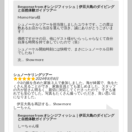
Response from オレンジフィッシュ｜伊豆大島のダイビング
と自然体験ガイドツアー
Momo Haru様
シュノーケルツアーを担当致しましたユウキです。この度は
数あるお店から当店を選んで頂き、誠にありがとうございま
す！
偶然ですがその日、他にゲスト様がいらっしゃらなくて自分
自身も時間を持て余していたので（笑）
シュノーケル開始時刻には快晴で、まさにシュノーケル日和
でしたね！
次
Show more
シュノーケリングツアー
2024年8月8日
小2の娘を含めた家族３人で参加しました。海が綺麗で、魚をた
くさん見ることができ、家族全員とても楽しめました。スタッフ
の方が皆さん明るく、親切に対応してくださったので、子ども連
れでも安心でした。写真もたくさん撮っていただき、良い思い出
になりました。
伊豆大島を再訪する
Show more
しーちゃん
Response from オレンジフィッシュ｜伊豆大島のダイビング
と自然体験ガイドツアー
しーちゃん様