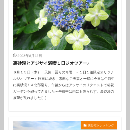
2023年6月15日
裏砂漠とアジサイ満喫１日ジオツアー♪
６月１５日（木） 天気：曇りのち雨 ＜１日１組限定オリジナ
ルジオツアー＞ 昨日に続き、素敵なご夫妻と一緒に今日は午前中
に裏砂漠！＆北部巡り、午後からはアジサイのリクエストで椿花
ガーデンを廻ってきました～午前中は雨にも降られず、裏砂漠の
展望が見れました […]
裏砂漠トレッキング