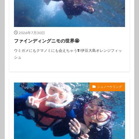
2026年7月30日
ファインディングニモの世界🤩
ウミガメにもクマノミにも会えちゃう❣️/伊豆大島オレンジフィッ
シュ
シュノーケリング