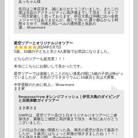
あっちゃん様
先日はご来店頂き、誠にありがとうございました。またこの
度は当店のアクティビティに高評価までして頂き、スタッフ
一同大変嬉しく思っております。伊豆大島は沖縄に比べ全然
メジャーではありませんが、感じて頂いた通り都心から１時
間４５分で、沖縄と同レベルの透明度と魚影の
濃
Show more
星空ツアーとオリジナルジオツアー
2024年5月7日
5歳、10歳の子どもと夫と4人家族でお世話になりました。
どちらのツアーも超充実！！！
本当にこちらにお願いして良かったです。
星空ツアーでは体験したことのない漆黒の闇に5歳の子供は怖がっ
ていましたが、天然のプラネタリウムに10歳児と夫は大興奮。
中学受験のために机上
Show more
まき家
Response from オレンジフィッシュ｜伊豆大島のダイビング
と自然体験ガイドツアー
まき家さま
GW中は、星空ツアー及び１日オリジナルジオツアーにご参
加頂き、素敵なご感想と高評価まで頂き、本当にありがとう
ございました。
この日は月の無い闇夜だった為、満天の星空が見れて最高で
したが、５歳児にはちょっと刺激が強すぎましたね（＾＾；
でも伊豆大島は暗
Show more