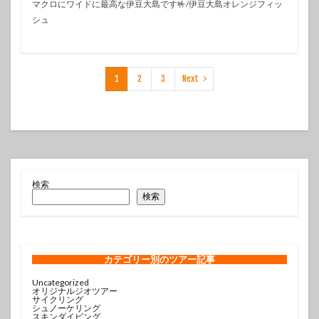
マクロにワイドに最高な伊豆大島です🤟/伊豆大島オレンジフィッ
シュ
1
2
3
Next
検索
検索
カテゴリー
別のツアー記事
Uncategorized
オリジナルジオツアー
サイクリング
シュノーケリング
スキンダイビング