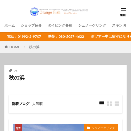
ホーム
ショップ紹介
ダイビング各種
シュノーケリング
スキンダイ
電話：04992-2-9707 携帯：080-5057-4622 ※ツアー中は留守
HOME
秋の浜
TAG
秋の浜
新着ブログ
人気順
シュノーケリング