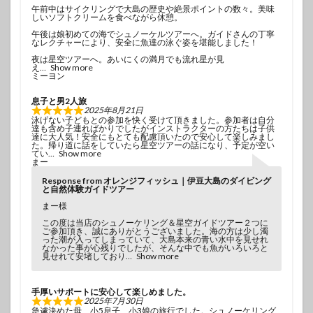
午前中はサイクリングで大島の歴史や絶景ポイントの数々。美味
しいソフトクリームを食べながら休憩。
午後は娘初めての海でシュノーケルツアーへ。ガイドさんの丁寧
なレクチャーにより、安全に魚達の泳ぐ姿を堪能しました！
夜は星空ツアーへ。あいにくの満月でも流れ星が見
え
Show more
ミーヨン
息子と男2人旅
2025年8月21日
泳げない子どもとの参加を快く受けて頂きました。参加者は自分
達も含め子連ればかりでしたがインストラクターの方たちは子供
達に大人気！安全にもとても配慮頂いたので安心して楽しみまし
た。帰り道に話をしていたら星空ツアーの話になり、予定が空い
てい
Show more
まー
Response from オレンジフィッシュ｜伊豆大島のダイビング
と自然体験ガイドツアー
まー様
この度は当店のシュノーケリング＆星空ガイドツアー２つに
ご参加頂き、誠にありがとうございました。海の方は少し濁
った潮が入ってしまっていて、大島本来の青い水中を見せれ
なかった事が心残りでしたが、そんな中でも魚がいろいろと
見せれて安堵しており
Show more
手厚いサポートに安心して楽しめました。
2025年7月30日
急遽決めた母、小5息子、小3娘の旅行でした。シュノーケリング