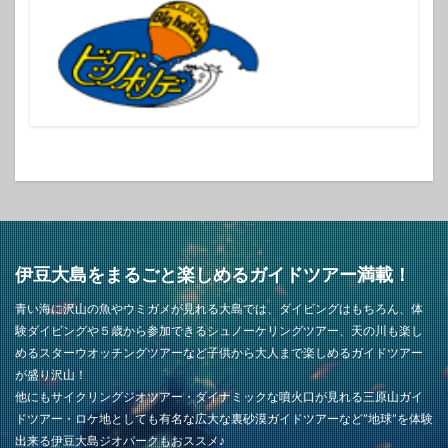
伊豆大島をまるごと楽しめるガイドツアー満載！
青い海に沢山の魚やウミガメが見れる大島では、ダイビングはもちろん、体
験ダイビングや５歳から参加できるシュノーケリングツアー、天の川も楽し
めるスターウオッチングツアーなど子供から大人まで楽しめるガイドツアー
が盛り沢山！
他にもサイクリングジオツアー・ダイナミックな噴火口が見れる三原山ガイ
ドツアー・ロケ地としても有名な広大な裏砂漠ガイドツアーなど”地球”を体験
出来る伊豆大島ジオパークもおススメ♪