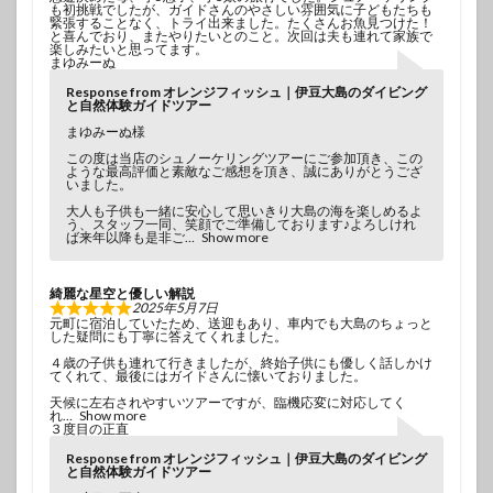
も初挑戦でしたが、ガイドさんのやさしい雰囲気に子どもたちも
緊張することなく、トライ出来ました。たくさんお魚見つけた！
と喜んでおり、またやりたいとのこと。次回は夫も連れて家族で
楽しみたいと思ってます。
まゆみーぬ
Response from オレンジフィッシュ｜伊豆大島のダイビング
と自然体験ガイドツアー
まゆみーぬ様
この度は当店のシュノーケリングツアーにご参加頂き、この
ような最高評価と素敵なご感想を頂き、誠にありがとうござ
いました。
大人も子供も一緒に安心して思いきり大島の海を楽しめるよ
う、スタッフ一同、笑顔でご準備しております♪よろしけれ
ば来年以降も是非ご
Show more
綺麗な星空と優しい解説
2025年5月7日
元町に宿泊していたため、送迎もあり、車内でも大島のちょっと
した疑問にも丁寧に答えてくれました。
４歳の子供も連れて行きましたが、終始子供にも優しく話しかけ
てくれて、最後にはガイドさんに懐いておりました。
天候に左右されやすいツアーですが、臨機応変に対応してく
れ
Show more
３度目の正直
Response from オレンジフィッシュ｜伊豆大島のダイビング
と自然体験ガイドツアー