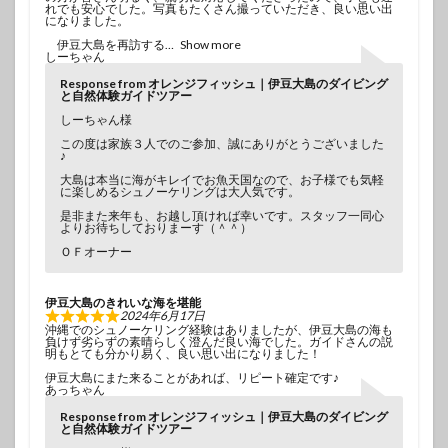
れでも安心でした。写真もたくさん撮っていただき、良い思い出
になりました。
伊豆大島を再訪する
Show more
しーちゃん
Response from オレンジフィッシュ｜伊豆大島のダイビング
と自然体験ガイドツアー
しーちゃん様
この度は家族３人でのご参加、誠にありがとうございました
♪
大島は本当に海がキレイでお魚天国なので、お子様でも気軽
に楽しめるシュノーケリングは大人気です。
是非また来年も、お越し頂ければ幸いです。スタッフ一同心
よりお待ちしておりまーす（＾＾）
ＯＦオーナー
伊豆大島のきれいな海を堪能
2024年6月17日
沖縄でのシュノーケリング経験はありましたが、伊豆大島の海も
負けず劣らずの素晴らしく澄んだ良い海でした。ガイドさんの説
明もとても分かり易く、良い思い出になりました！
伊豆大島にまた来ることがあれば、リピート確定です♪
あっちゃん
Response from オレンジフィッシュ｜伊豆大島のダイビング
と自然体験ガイドツアー