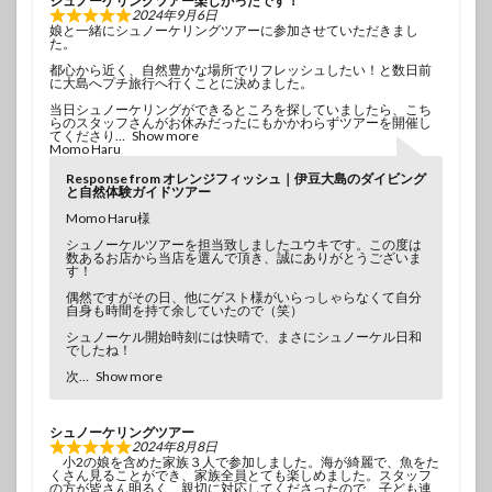
シュノーケリングツアー楽しかったです！
2024年9月6日
娘と一緒にシュノーケリングツアーに参加させていただきまし
た。
都心から近く、自然豊かな場所でリフレッシュしたい！と数日前
に大島へプチ旅行へ行くことに決めました。
当日シュノーケリングができるところを探していましたら、こち
らのスタッフさんがお休みだったにもかかわらずツアーを開催し
てくださり
Show more
Momo Haru
Response from オレンジフィッシュ｜伊豆大島のダイビング
と自然体験ガイドツアー
Momo Haru様
シュノーケルツアーを担当致しましたユウキです。この度は
数あるお店から当店を選んで頂き、誠にありがとうございま
す！
偶然ですがその日、他にゲスト様がいらっしゃらなくて自分
自身も時間を持て余していたので（笑）
シュノーケル開始時刻には快晴で、まさにシュノーケル日和
でしたね！
次
Show more
シュノーケリングツアー
2024年8月8日
小2の娘を含めた家族３人で参加しました。海が綺麗で、魚をた
くさん見ることができ、家族全員とても楽しめました。スタッフ
の方が皆さん明るく、親切に対応してくださったので、子ども連