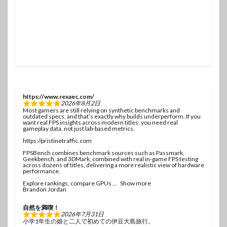
https://www.rexaec.com/
2026年8月2日
Most gamers are still relying on synthetic benchmarks and
outdated specs, and that’s exactly why builds underperform. If you
want real FPS insights across modern titles, you need real
gameplay data, not just lab-based metrics.
https://pristinetraffic.com
FPSBench combines benchmark sources such as Passmark,
Geekbench, and 3DMark, combined with real in-game FPS testing
across dozens of titles, delivering a more realistic view of hardware
performance.
Explore rankings, compare GPUs
Show more
Brandon Jordan
自然を満喫！
2026年7月31日
小学1年生の娘と二人で初めての伊豆大島旅行。