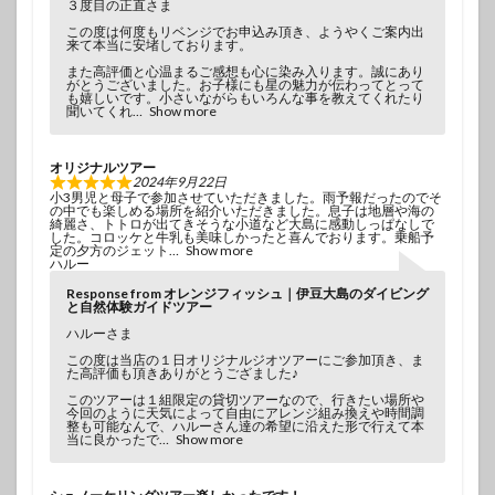
３度目の正直さま
この度は何度もリベンジでお申込み頂き、ようやくご案内出
来て本当に安堵しております。
また高評価と心温まるご感想も心に染み入ります。誠にあり
がとうございました。お子様にも星の魅力が伝わってとって
も嬉しいです。小さいながらもいろんな事を教えてくれたり
聞いてくれ
Show more
オリジナルツアー
2024年9月22日
小3男児と母子で参加させていただきました。雨予報だったのでそ
の中でも楽しめる場所を紹介いただきました。息子は地層や海の
綺麗さ、トトロが出てきそうな小道など大島に感動しっぱなしで
した。コロッケと牛乳も美味しかったと喜んでおります。乗船予
定の夕方のジェット
Show more
ハルー
Response from オレンジフィッシュ｜伊豆大島のダイビング
と自然体験ガイドツアー
ハルーさま
この度は当店の１日オリジナルジオツアーにご参加頂き、ま
た高評価も頂きありがとうござました♪
このツアーは１組限定の貸切ツアーなので、行きたい場所や
今回のように天気によって自由にアレンジ組み換えや時間調
整も可能なんで、ハルーさん達の希望に沿えた形で行えて本
当に良かったで
Show more