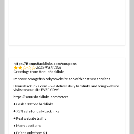
https://BonusBacklinks.com/coupons
2026年8月10日
Greetings from BonusBacklinks,
Improve orangefish.tokyo website seo with best seo services!
BonusBacklinks.com – we deliver daily backlinks and bring website
visits to your site EVERY DAY:
https://Bonusbacklinks.com/offers
+ Grab 100 free backlinks
+ 75% sale for daily backlinks
+ Real website traffic
+ Many seo items
+ Prices only from $1