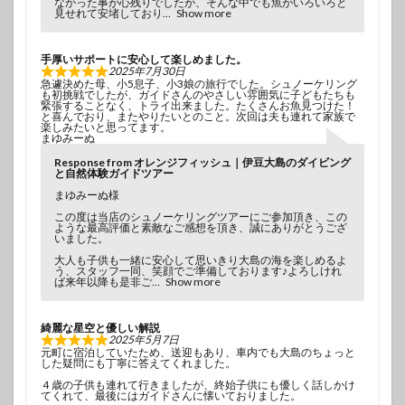
なかった事が心残りでしたが、そんな中でも魚がいろいろと
見せれて安堵しており
Show more
手厚いサポートに安心して楽しめました。
2025年7月30日
急遽決めた母、小5息子、小3娘の旅行でした。シュノーケリング
も初挑戦でしたが、ガイドさんのやさしい雰囲気に子どもたちも
緊張することなく、トライ出来ました。たくさんお魚見つけた！
と喜んでおり、またやりたいとのこと。次回は夫も連れて家族で
楽しみたいと思ってます。
まゆみーぬ
Response from オレンジフィッシュ｜伊豆大島のダイビング
と自然体験ガイドツアー
まゆみーぬ様
この度は当店のシュノーケリングツアーにご参加頂き、この
ような最高評価と素敵なご感想を頂き、誠にありがとうござ
いました。
大人も子供も一緒に安心して思いきり大島の海を楽しめるよ
う、スタッフ一同、笑顔でご準備しております♪よろしけれ
ば来年以降も是非ご
Show more
綺麗な星空と優しい解説
2025年5月7日
元町に宿泊していたため、送迎もあり、車内でも大島のちょっと
した疑問にも丁寧に答えてくれました。
４歳の子供も連れて行きましたが、終始子供にも優しく話しかけ
てくれて、最後にはガイドさんに懐いておりました。