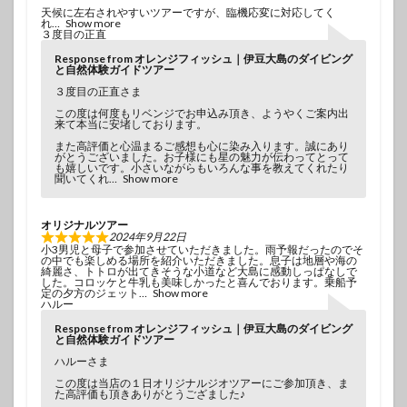
天候に左右されやすいツアーですが、臨機応変に対応してく
れ
Show more
３度目の正直
Response from オレンジフィッシュ｜伊豆大島のダイビング
と自然体験ガイドツアー
３度目の正直さま
この度は何度もリベンジでお申込み頂き、ようやくご案内出
来て本当に安堵しております。
また高評価と心温まるご感想も心に染み入ります。誠にあり
がとうございました。お子様にも星の魅力が伝わってとって
も嬉しいです。小さいながらもいろんな事を教えてくれたり
聞いてくれ
Show more
オリジナルツアー
2024年9月22日
小3男児と母子で参加させていただきました。雨予報だったのでそ
の中でも楽しめる場所を紹介いただきました。息子は地層や海の
綺麗さ、トトロが出てきそうな小道など大島に感動しっぱなしで
した。コロッケと牛乳も美味しかったと喜んでおります。乗船予
定の夕方のジェット
Show more
ハルー
Response from オレンジフィッシュ｜伊豆大島のダイビング
と自然体験ガイドツアー
ハルーさま
この度は当店の１日オリジナルジオツアーにご参加頂き、ま
た高評価も頂きありがとうござました♪