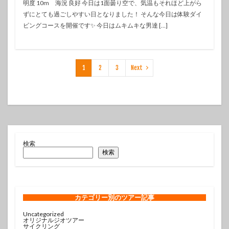
明度 10m 海況 良好 今日は1面曇り空で、気温もそれほど上がら
ずにとても過ごしやすい日となりました！ そんな今日は体験ダイ
ビングコースを開催です✨️ 今日はムキムキな男達 […]
1
2
3
Next
検索
検索
カテゴリー
別のツアー記事
Uncategorized
オリジナルジオツアー
サイクリング