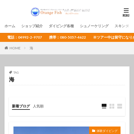
ホーム
ショップ紹介
ダイビング各種
シュノーケリング
スキンダイ
電話：04992-2-9707 携帯：080-5057-4622 ※ツアー中は留守
HOME
海
TAG
海
新着ブログ
人気順
体験ダイビング