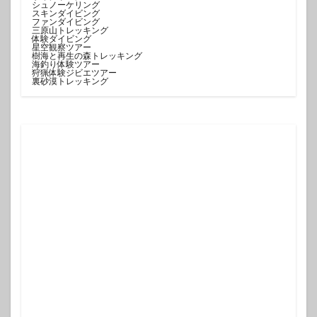
シュノーケリング
スキンダイビング
ファンダイビング
三原山トレッキング
体験ダイビング
星空観察ツアー
樹海と再生の森トレッキング
海釣り体験ツアー
狩猟体験ジビエツアー
裏砂漠トレッキング