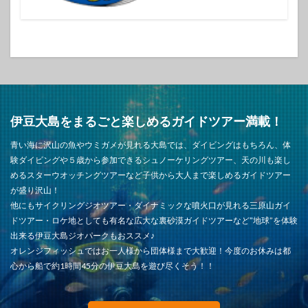
伊豆大島をまるごと楽しめるガイドツアー満載！
青い海に沢山の魚やウミガメが見れる大島では、ダイビングはもちろん、体
験ダイビングや５歳から参加できるシュノーケリングツアー、天の川も楽し
めるスターウオッチングツアーなど子供から大人まで楽しめるガイドツアー
が盛り沢山！
他にもサイクリングジオツアー・ダイナミックな噴火口が見れる三原山ガイ
ドツアー・ロケ地としても有名な広大な裏砂漠ガイドツアーなど”地球”を体験
出来る伊豆大島ジオパークもおススメ♪
オレンジフィッシュではお一人様から団体様まで大歓迎！今度のお休みは都
心から船で約1時間45分の伊豆大島を遊び尽くそう！！