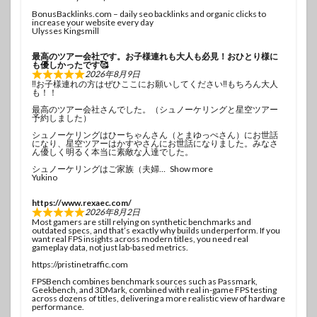
BonusBacklinks.com – daily seo backlinks and organic clicks to
increase your website every day
Ulysses Kingsmill
最高のツアー会社です。お子様連れも大人も必見！おひとり様に
も優しかったです🥰
2026年8月9日
‼️お子様連れの方はぜひここにお願いしてください‼️もちろん大人
も！！
最高のツアー会社さんでした。（シュノーケリングと星空ツアー
予約しました）
シュノーケリングはひーちゃんさん（とまゆっぺさん）にお世話
になり、星空ツアーはかすやさんにお世話になりました。みなさ
ん優しく明るく本当に素敵な人達でした。
シュノーケリングはご家族（夫婦
Show more
Yukino
https://www.rexaec.com/
2026年8月2日
Most gamers are still relying on synthetic benchmarks and
outdated specs, and that’s exactly why builds underperform. If you
want real FPS insights across modern titles, you need real
gameplay data, not just lab-based metrics.
https://pristinetraffic.com
FPSBench combines benchmark sources such as Passmark,
Geekbench, and 3DMark, combined with real in-game FPS testing
across dozens of titles, delivering a more realistic view of hardware
performance.