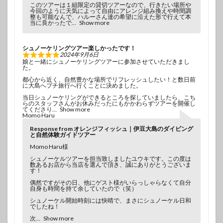
このツアーは１組限定の貸切ツアーなので、行きたい場所や
今回のように天気によって自由にアレンジ組み換えや時間調
整も可能なんで、ハルーさん達の希望に沿えた形で行えて本
当に良かったで
Show more
シュノーケリングツアー楽しかったです！
2024年9月6日
娘と一緒にシュノーケリングツアーに参加させていただきまし
た。
都心から近く、自然豊かな場所でリフレッシュしたい！と数日前
に大島へプチ旅行へ行くことに決めました。
当日シュノーケリングができるところを探していましたら、こち
らのスタッフさんがお休みだったにもかかわらずツアーを開催し
てくださり
Show more
Momo Haru
Response from オレンジフィッシュ｜伊豆大島のダイビング
と自然体験ガイドツアー
Momo Haru様
シュノーケルツアーを担当致しましたユウキです。この度は
数あるお店から当店を選んで頂き、誠にありがとうございま
す！
偶然ですがその日、他にゲスト様がいらっしゃらなくて自分
自身も時間を持て余していたので（笑）
シュノーケル開始時刻には快晴で、まさにシュノーケル日和
でしたね！
次
Show more