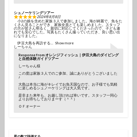
シュノーケリングツアー
2024年8月8日
小2の娘を含めた家族３人で参加しました。海が綺麗で、魚をた
くさん見ることができ、家族全員とても楽しめました。スタッフ
の方が皆さん明るく、親切に対応してくださったので、子ども連
れでも安心でした。写真もたくさん撮っていただき、良い思い出
になりました。
伊豆大島を再訪する
Show more
しーちゃん
Response from オレンジフィッシュ｜伊豆大島のダイビング
と自然体験ガイドツアー
しーちゃん様
この度は家族３人でのご参加、誠にありがとうございました
♪
大島は本当に海がキレイでお魚天国なので、お子様でも気軽
に楽しめるシュノーケリングは大人気です。
是非また来年も、お越し頂ければ幸いです。スタッフ一同心
よりお待ちしておりまーす（＾＾）
ＯＦオーナー
星の数で評価する