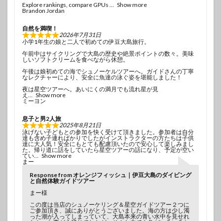
Explore rankings, compare GPUs
Show more
Brandon Jordan
自然を満喫！
2026年7月31日
小学1年生の娘と二人で初めての伊豆大島旅行。
午前中はサイクリングで大島の歴史や絶景ポイントの数々。美味
しいソフトクリームを食べながら休憩。
午後は娘初めての海でシュノーケルツアーへ。ガイドさんの丁寧
なレクチャーにより、安全に魚達の泳ぐ姿を堪能しました！
夜は星空ツアーへ。あいにくの満月でも流れ星が見
え
Show more
ミーヨン
息子と男2人旅
2025年8月21日
泳げない子どもとの参加を快く受けて頂きました。参加者は自分
達も含め子連ればかりでしたがインストラクターの方たちは子供
達に大人気！安全にもとても配慮頂いたので安心して楽しみまし
た。帰り道に話をしていたら星空ツアーの話になり、予定が空い
てい
Show more
まー
Response from オレンジフィッシュ｜伊豆大島のダイビング
と自然体験ガイドツアー
まー様
この度は当店のシュノーケリング＆星空ガイドツアー２つに
ご参加頂き、誠にありがとうございました。海の方は少し濁
った潮が入ってしまっていて、大島本来の青い水中を見せれ