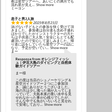
夜は星空ツアーへ。あいにくの満月でも
冬でもダイビング
流れ星が見え
Show more
ミーヨン
初挑戦
息子と男2人旅
塩工場見学
2025年8月21日
泳げない子どもとの参加を快く受けて頂
島観光
天の川
きました。参加者は自分達も含め子連れ
ばかりでしたがインストラクターの方た
小学生以上
ちは子供達に大人気！安全にもとても配
慮頂いたので安心して楽しみました。帰
風体験
探究
り道に話をしていたら星空ツアーの話に
なり、予定が空いてい
Show more
昆虫
星座
まー
春の星座
木星
Response from オレンジフィッシ
ュ｜伊豆大島のダイビングと自然体
流星
流星群
験ガイドツアー
溶岩アーチ
まー様
び
神社巡り
この度は当店のシュノーケリング＆
星空ガイドツアー２つにご参加頂
観光
き、誠にありがとうございました。
海の方は少し濁った潮が入ってしま
っていて、大島本来の青い水中を見
田浜
金星
せれなかった事が心残りでしたが、
そんな中でも魚がいろいろと見せれ
み
高齢でも
て安堵しており
Show more
ダイビング