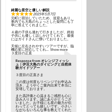
綺麗な星空と優しい解説
2025年5月7日
元町に宿泊していたため、送迎もあり、
車内でも大島のちょっとした疑問にも丁
寧に答えてくれました。
４歳の子供も連れて行きましたが、終始
子供にも優しく話しかけてくれて、最後
にはガイドさんに懐いておりました。
天候に左右されやすいツアーですが、臨
機応変に対応してくれ
Show more
３度目の正直
Response from オレンジフィッシ
ュ｜伊豆大島のダイビングと自然体
験ガイドツアー
３度目の正直さま
この度は何度もリベンジでお申込み
頂き、ようやくご案内出来て本当に
安堵しております。
また高評価と心温まるご感想も心に
染み入ります。誠にありがとうござ
いました。お子様にも星の魅力が伝
わってとっても嬉しいです。小さい
ながらもいろんな事を教えてくれた