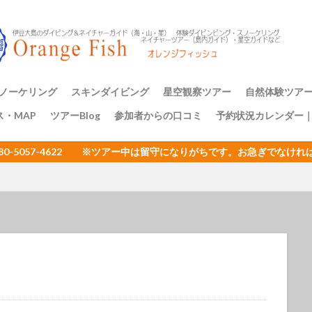
アミメハギ幼魚
アライソコケギンポ
アルファスズメダイ
ア
イサキの群れ
イシガキフグ
イズカサゴ
イタリア
イッ
ナダイ
イニシキベラ
イバラカンザシ
イバラダツ
イバラタツ
ウ
イロカエルアンコウ幼魚
イロブダイ幼魚
イワシ
イワシの
ミウシ
ウデフリツノザヤウミウシ
ウミウシ
ウミウシいっぱい
ノーケリング
スキンダイビング
星空観察ツアー
自然体験ツア
ビ
ウミウシ三昧
ウミガメ
ウミスズメ
ウミテング
ウメ
ス・MAP
ツアーBlog
参加者からの口コミ
予約状況カレンダー
ップ講習
アーのご案内
三原山トレッ
裏砂漠トレッ
樹海と再生の
１日一組限定
エサキモンキツノカメムシ
オープンウォーター講習
オイランヨウジ
080-5057-4622 ※ツアー中は留守になりがちです。お急ぎでな
ミウマ
オオモンカエルアンコウ
オオルリ
オカヤドカリ
オジ
おとめ座
おひとりさまでも
オヤビッチャ
オリオン座
オ
ュ
ガイドツアー
カエルアンコウ
カエルの卵
カキハラ
カゴカキダイ
カジイチゴ
カスザメ
カスミオイランヨウジ
カ
ウシ
カナメイロウミウシ
カミソリウオ
カメと泳ぐ
ガンガゼ
カンナツノザヤウミウシ
カンパチ
キイボキヌハダウミウシ
キシマハナダイ
キシマハナダイ幼魚
キセルガイ
キミオコゼ
シ
キョン
キリンミノカサゴ
キンチャクガニ
クエ
クダ