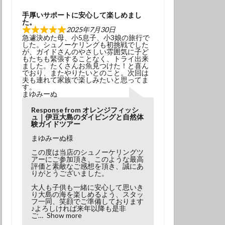
学生
夫婦
手厚いサポートに安心して楽しめまし
た。
2025年7月30日
急遽決めた母、小5息子、小3娘の旅行で
した。シュノーケリングも初挑戦でした
が、ガイドさんのやさしい雰囲気に子ど
もたちも緊張することなく、トライ出来
ました。たくさんお魚見つけた！と喜ん
でおり、またやりたいとのこと。次回は
夫も連れて家族で楽しみたいと思ってま
す。
まゆみーぬ
Response from オレンジフィッシ
ュ｜伊豆大島のダイビングと自然体
験ガイドツアー
まゆみーぬ様
この度は当店のシュノーケリングツ
アーにご参加頂き、このような最高
評価と素敵なご感想を頂き、誠にあ
りがとうございました。
大人も子供も一緒に安心して思いき
り大島の海を楽しめるよう、スタッ
フ一同、笑顔でご準備しております
♪よろしければ来年以降も是非
ご
Show more