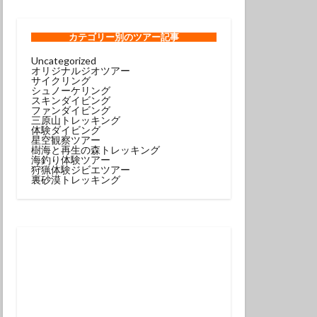
ンコウｙｇ
ロウミウシ
カテゴリー
別のツアー記事
Uncategorized
オリジナルジオツアー
テグリ
サイクリング
シュノーケリング
ミウシ
スキンダイビング
ファンダイビング
ウウミウシ
三原山トレッキング
体験ダイビング
サルトリイバラ
星空観察ツアー
樹海と再生の森トレッキング
海釣り体験ツアー
狩猟体験ジビエツアー
シュノーケル
裏砂漠トレッキング
グ
スミレナガハナダイ
コウ
メダイ
イビング受付中