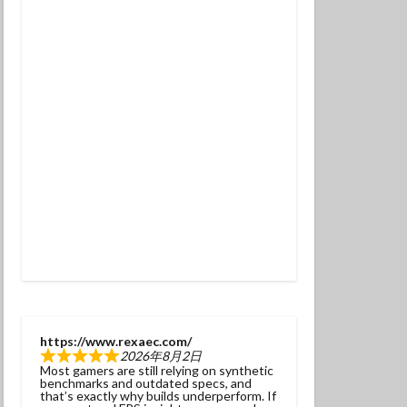
チンアナゴ
ラ幼魚
ドライスーツ
トダイビング
ニタリ
クセイハギ
ハチジョウタツ
ナヒゲウツボ
ット
ラ
ヒョウモンダコ
ガネジリンボウ幼魚
https://www.rexaec.com/
2026年8月2日
ファンダイブ
Most gamers are still relying on synthetic
benchmarks and outdated specs, and
ドリハナダイ幼魚
that’s exactly why builds underperform. If