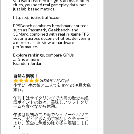
you want real FPS insights across modern
titles, you need real gameplay data, not
ンベ
just lab-based metrics.
サンウミウウシ
https://pristinetraffic.com
れ
マグロ
FPSBench combines benchmark sources
such as Passmark, Geekbench, and
3DMark, combined with real in-game FPS
testing across dozens of titles, delivering
ナミギンポ
a more realistic view of hardware
performance.
ゴンベ幼魚
Explore rankings, compare GPUs
モリアオガエル
Show more
Brandon Jordan
ヤブツバキ
自然を満喫！
2026年7月31日
小学1年生の娘と二人で初めての伊豆大島
旅行。
午前中はサイクリングで大島の歴史や絶
景ポイントの数々。美味しいソフトクリ
発見
ームを食べながら休憩。
グ
三原神社
午後は娘初めての海でシュノーケルツア
ーへ。ガイドさんの丁寧なレクチャーに
ンダイビング
より、安全に魚達の泳ぐ姿を堪能しまし
た！