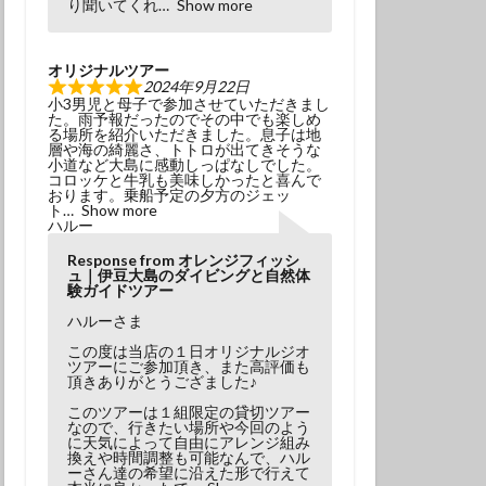
り聞いてくれ
Show more
オリジナルツアー
2024年9月22日
小3男児と母子で参加させていただきまし
た。雨予報だったのでその中でも楽しめ
る場所を紹介いただきました。息子は地
層や海の綺麗さ、トトロが出てきそうな
小道など大島に感動しっぱなしでした。
コロッケと牛乳も美味しかったと喜んで
おります。乗船予定の夕方のジェッ
ト
Show more
ハルー
Response from オレンジフィッシ
ュ｜伊豆大島のダイビングと自然体
験ガイドツアー
ハルーさま
この度は当店の１日オリジナルジオ
ツアーにご参加頂き、また高評価も
頂きありがとうござました♪
このツアーは１組限定の貸切ツアー
なので、行きたい場所や今回のよう
に天気によって自由にアレンジ組み
換えや時間調整も可能なんで、ハル
ーさん達の希望に沿えた形で行えて