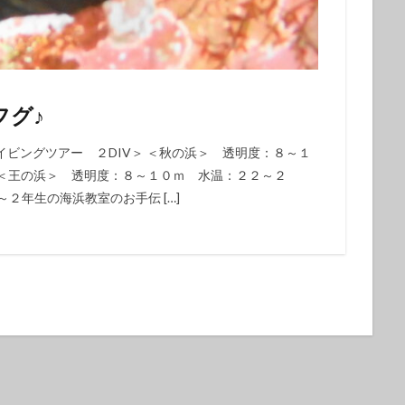
クダイ
タテジマヤッコ
タンデムサイクリング
チゴハナダイ
ツノダシ
ツバメウオ
ツマジロオコゼ
ツムブリ
ツユベ
テングダイ
トウシキ
トサヤッコ
ドチザメ
トビエイ
ドラマロケ地
ドリー
トレッキング
トレッキングツアー
ナイ
フグ♪
ゼ
ナマコ
ナミダカサゴ
ナンヨウハギ
ナンヨウハギ幼魚
オ
ニシキヤッコｙｇ
ニジギンポ
ニジハタ
ニセボロカサゴ
ビングツアー ２DIV＞ ＜秋の浜＞ 透明度：８～１
 ＜王の浜＞ 透明度：８～１０ｍ 水温：２２～２
メ
ネジリンボウ
ノコギリハギ幼魚
ハイパワー電動自転車
ハ
２年生の海浜教室のお手伝 […]
ダカハオコゼ
ハタタテハゼ
ハタンポの群れ
ハチジョウダツ
ハナゴイ幼魚
ハナゴンベ
ハナゴンベ幼魚
ハナタツ
ハ
魚
ハナビラウオ幼魚
ハマフエフキ
ハリセンボン
パワースポ
ハンマー
ハンマーヘッド
ハンマーヘッドシャーク
ヒオドシベ
ピカチュウ
ひとりでも
ヒメクサアジ
ヒメニラミベニハゼ
レグロコショウダイ
ヒレナガカサゴ
ヒレナガネジリンボウ
ヒレナ
ファンダイビング
ファンダイビングツアー
ファンダイビング受付中
フォトコンテスト開催中
フジイロウミウシ
フジタウミウシ
フチ