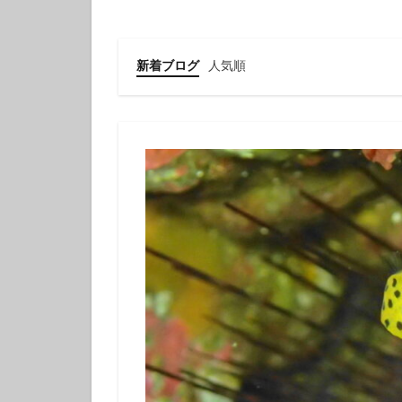
クチナシツノザヤ
クマドリカエルア
グループで
新着ブログ
人気順
ゲッコウスズメダ
コガラシエビ
コロザメ
コ
サクラミノウミウ
ジオガイド
シモフリカメサン
シロイバラウミウ
スキンダイビング
セダカギンポ
セミホウボウ
ソラスズメダイ
ダイビング講習