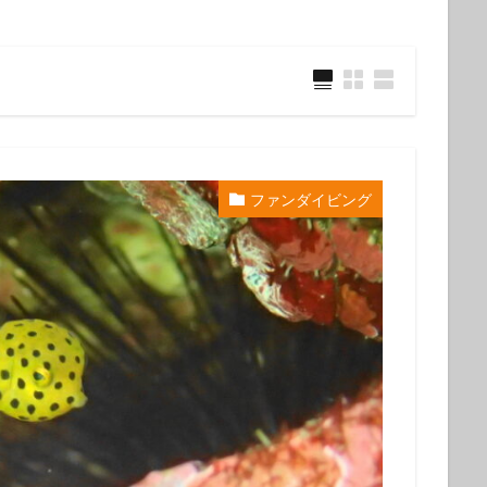
ウミウシ
クビアカハゼ
クマドリカエルアンコウ
クマドリカエルア
ンコウ幼魚
クマノミ
クラサキウミウシ
クリスマス
クリヤイ
クロヘリメジロザメ
クロマグロ
ケイカイ
ゲッコウスズメダイ
イ幼魚
コウイカ
コウイカの仲間
コウリンハナダイ
コウワン
コクテンフグ
コケリンドウ
コニワハンミョウ
ゴマフビロードウ
ンシボリガイ
ご家族
サークル
サイクリング
サガミリュウグ
ファンダイビング
シ
サザナミフグ
サフランイロウミウシ
サメ
サヨリの群れ
ジオツアー
ジオパーク
シカマガの滝
シテンヤッコ
ジビエ
ウミウシ
シャーク
シュノーケリングツアー
シュノーケリング体験
シ
シロシキブイロウミウシ
スキューバダイビング
スキンダイビン
ツアー
スターウォッチング
スターウオッチング
スノーケル
ゼブラソウシ
ゼブラソウシカエルアンコウ
ゼブラ柄ソウシカエルアン
ソウシカエルアンコウ
ソウシハギ
ソメワケヤッコ
ソライロスズ
ダイビングガイド
ダイビングツアー
ダイビングライセンス
ダ
タカベ
タコ
タツノイトコ
タツノオトシゴ
タテキン幼魚