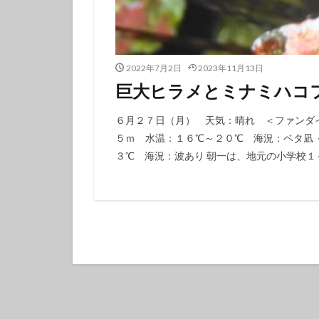
タテジマキンチャ
ツノザヤウミウシ
デルタスズメダイ
2022年7月2日
2023年11月13日
トラウツボ
巨大ヒラメとミナミハコ
ナノハナフブキハ
ニシキフウライウ
６月２７日（月） 天気：晴れ ＜ファンダイ
５ｍ 水温：１６℃～２０℃ 海況：ベタ凪
ニモ
ネコザ
３℃ 海況：波あり 朝一は、地元の小学校１～
ハコフグ
ハ
ハチマキダテハゼ
ハナヒゲウツボ幼
ハワイトラギス
ヒオドシベラ幼魚
ヒラマサ
ヒ
ヒロウミウシ
フエフキダイ