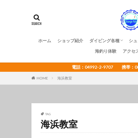
アマミスズメダイ
イカ
イサキ
イトヒキコハクハ
イロカエルアンコ
インターネットウ
ホーム
ショップ紹介
ダイビング各種
シュ
ウミウシカクレエ
海釣り体験
アクセ
ファンダイビング
体験ダイビング
OWライセンス講習
ADアドバンス講習
NAUI各種ステップア
ショップ様向け大島ツ
エコツアー
電話：04992-2-9707 携帯：
オオセ
オオ
オタアジュリア
HOME
海浜教室
オレンジフィッシ
カゴカキダ
カナメイロウミウ
カンザシヤドカリ
TAG
海浜教室
キザクラハゼ
キャラメルウミウ