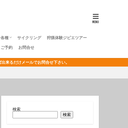
ンナウミウシ
センタカサゴ
群れ
ー各種
サイクリング
狩猟体験ジビエツアー
ボシイソギンチャク
｜ご予約
お問合せ
キングツアー
キングツアー
森トレッキングツアー
オリジナルジオツアー
おうし座
ければ出来るだけメールでお問合せ下さい。
サン
リジナルジオツアー
ガクアジサイ
タクチイワシ
エビ
キカモヨウウミウシ
検索
検索
ゴンベ