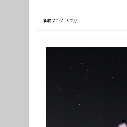
クチナシツノザヤ
クマドリカエルア
グループで
新着ブログ
人気順
ゲッコウスズメダ
コガラシエビ
コロザメ
コ
サクラミノウミウ
ジオガイド
シモフリカメサン
シロイバラウミウ
スキンダイビング
セダカギンポ
セミホウボウ
ソラスズメダイ
ダイビング講習