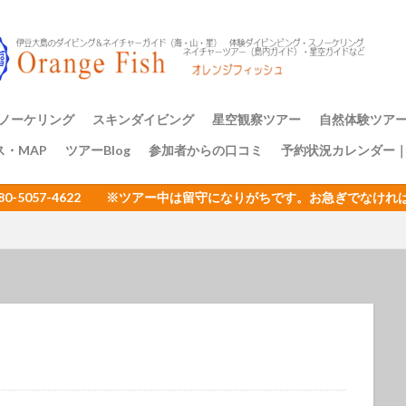
アミメハギ幼魚
アライソコケギンポ
アルファスズメダイ
ア
イサキの群れ
イシガキフグ
イズカサゴ
イタリア
イッ
ナダイ
イニシキベラ
イバラカンザシ
イバラタツ
イバラダツ
ウ
イロカエルアンコウ幼魚
イロブダイ幼魚
イワシ
イワシの
ミウシ
ウデフリツノザヤウミウシ
ウミウシ
ウミウシいっぱい
ノーケリング
スキンダイビング
星空観察ツアー
自然体験ツア
ビ
ウミウシ三昧
ウミガメ
ウミスズメ
ウミテング
ウメ
ス・MAP
ツアーBlog
参加者からの口コミ
予約状況カレンダー
ップ講習
アーのご案内
三原山トレッ
裏砂漠トレッ
樹海と再生の
１日一組限定
エサキモンキツノカメムシ
オープンウォーター講習
オイランヨウジ
080-5057-4622 ※ツアー中は留守になりがちです。お急ぎでな
ミウマ
オオモンカエルアンコウ
オオルリ
オカヤドカリ
オジ
おとめ座
おひとりさまでも
オヤビッチャ
オリオン座
オ
ュ
ガイドツアー
カエルアンコウ
カエルの卵
カキハラ
カゴカキダイ
カジイチゴ
カスザメ
カスミオイランヨウジ
カ
ウシ
カナメイロウミウシ
カミソリウオ
カメと泳ぐ
ガンガゼ
カンナツノザヤウミウシ
カンパチ
キイボキヌハダウミウシ
キシマハナダイ
キシマハナダイ幼魚
キセルガイ
キミオコゼ
シ
キョン
キリンミノカサゴ
キンチャクガニ
クエ
クダ