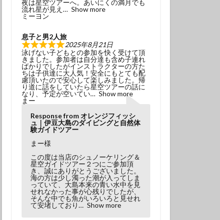
夜は星空ツアーへ。あいにくの満月でも
冬でもダイビング
流れ星が見え
Show more
ミーヨン
初挑戦
息子と男2人旅
塩工場見学
2025年8月21日
泳げない子どもとの参加を快く受けて頂
島観光
天の川
きました。参加者は自分達も含め子連れ
ばかりでしたがインストラクターの方た
小学生以上
ちは子供達に大人気！安全にもとても配
慮頂いたので安心して楽しみました。帰
風体験
探究
り道に話をしていたら星空ツアーの話に
なり、予定が空いてい
Show more
昆虫
星座
まー
春の星座
木星
Response from オレンジフィッシ
ュ｜伊豆大島のダイビングと自然体
流星
流星群
験ガイドツアー
溶岩アーチ
まー様
び
神社巡り
この度は当店のシュノーケリング＆
星空ガイドツアー２つにご参加頂
観光
き、誠にありがとうございました。
海の方は少し濁った潮が入ってしま
っていて、大島本来の青い水中を見
田浜
金星
せれなかった事が心残りでしたが、
そんな中でも魚がいろいろと見せれ
み
高齢でも
て安堵しており
Show more
ダイビング