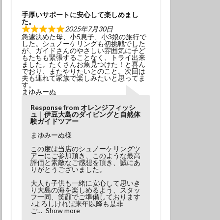
学生
夫婦
手厚いサポートに安心して楽しめまし
た。
2025年7月30日
急遽決めた母、小5息子、小3娘の旅行で
した。シュノーケリングも初挑戦でした
が、ガイドさんのやさしい雰囲気に子ど
もたちも緊張することなく、トライ出来
ました。たくさんお魚見つけた！と喜ん
でおり、またやりたいとのこと。次回は
夫も連れて家族で楽しみたいと思ってま
す。
まゆみーぬ
Response from オレンジフィッシ
ュ｜伊豆大島のダイビングと自然体
験ガイドツアー
まゆみーぬ様
この度は当店のシュノーケリングツ
アーにご参加頂き、このような最高
評価と素敵なご感想を頂き、誠にあ
りがとうございました。
大人も子供も一緒に安心して思いき
り大島の海を楽しめるよう、スタッ
フ一同、笑顔でご準備しております
♪よろしければ来年以降も是非
ご
Show more