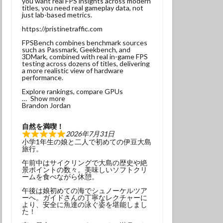
you want real FPS insights across modern
titles, you need real gameplay data, not
ンベ
just lab-based metrics.
サンウミウウシ
https://pristinetraffic.com
れ
マグロ
FPSBench combines benchmark sources
such as Passmark, Geekbench, and
3DMark, combined with real in-game FPS
testing across dozens of titles, delivering
ナミギンポ
a more realistic view of hardware
performance.
ゴンベ幼魚
Explore rankings, compare GPUs
モリアオガエル
Show more
Brandon Jordan
ヤブツバキ
自然を満喫！
2026年7月31日
小学1年生の娘と二人で初めての伊豆大島
旅行。
午前中はサイクリングで大島の歴史や絶
景ポイントの数々。美味しいソフトクリ
発見
ームを食べながら休憩。
グ
三原神社
午後は娘初めての海でシュノーケルツア
ーへ。ガイドさんの丁寧なレクチャーに
ンダイビング
より、安全に魚達の泳ぐ姿を堪能しまし
た！