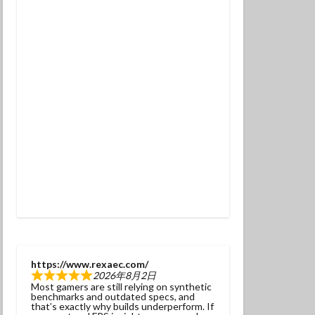
チンアナゴ
ラ幼魚
ドライスーツ
トダイビング
ニタリ
クセイハギ
ハチジョウタツ
ナヒゲウツボ
ット
ラ
ヒョウモンダコ
ガネジリンボウ幼魚
https://www.rexaec.com/
2026年8月2日
ファンダイブ
Most gamers are still relying on synthetic
benchmarks and outdated specs, and
ドリハナダイ幼魚
that’s exactly why builds underperform. If