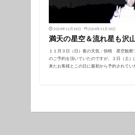
タテジマキンチャ
ツノザヤウミウシ
デルタスズメダイ
2024年11月18日
2024年11月18日
トラウツボ
満天の星空＆流れ星も沢山
ナノハナフブキハ
ニシキフウライウ
１１月３日（日）夜の天気：快晴 星空観察
のご予約を頂いていたのですが、２日（土）
ニモ
ネコザ
来たお客様とこの日に最初から予約されていた
ハコフグ
ハ
ハチマキダテハゼ
ハナヒゲウツボ幼
ハワイトラギス
ヒオドシベラ幼魚
ヒラマサ
ヒ
ヒロウミウシ
フエフキダイ