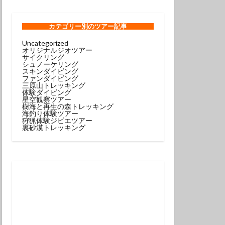
ンコウｙｇ
ロウミウシ
カテゴリー
別のツアー記事
Uncategorized
オリジナルジオツアー
テグリ
サイクリング
シュノーケリング
ミウシ
スキンダイビング
ファンダイビング
ウウミウシ
三原山トレッキング
体験ダイビング
サルトリイバラ
星空観察ツアー
樹海と再生の森トレッキング
海釣り体験ツアー
狩猟体験ジビエツアー
シュノーケル
裏砂漠トレッキング
グ
スミレナガハナダイ
コウ
メダイ
イビング受付中