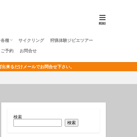
ンナウミウシ
センタカサゴ
群れ
ー各種
サイクリング
狩猟体験ジビエツアー
ボシイソギンチャク
｜ご予約
お問合せ
キングツアー
キングツアー
森トレッキングツアー
オリジナルジオツアー
おうし座
ければ出来るだけメールでお問合せ下さい。
サン
リジナルジオツアー
ガクアジサイ
タクチイワシ
エビ
キカモヨウウミウシ
検索
検索
ゴンベ