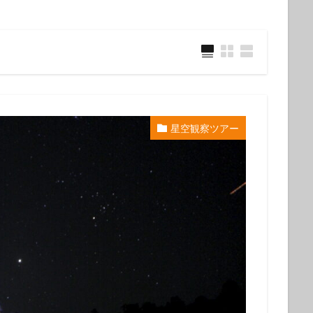
ウミウシ
クビアカハゼ
クマドリカエルアンコウ
クマドリカエルア
ンコウ幼魚
クマノミ
クラサキウミウシ
クリスマス
クリヤイ
クロヘリメジロザメ
クロマグロ
ケイカイ
ゲッコウスズメダイ
イ幼魚
コウイカ
コウイカの仲間
コウリンハナダイ
コウワン
コクテンフグ
コケリンドウ
コニワハンミョウ
ゴマフビロードウ
ンシボリガイ
ご家族
サークル
サイクリング
サガミリュウグ
星空観察ツアー
シ
サザナミフグ
サフランイロウミウシ
サメ
サヨリの群れ
ジオツアー
ジオパーク
シカマガの滝
シテンヤッコ
ジビエ
ウミウシ
シャーク
シュノーケリングツアー
シュノーケリング体験
シ
シロシキブイロウミウシ
スキューバダイビング
スキンダイビン
ツアー
スターウォッチング
スターウオッチング
スノーケル
ゼブラソウシ
ゼブラソウシカエルアンコウ
ゼブラ柄ソウシカエルアン
ソウシカエルアンコウ
ソウシハギ
ソメワケヤッコ
ソライロスズ
ダイビングガイド
ダイビングツアー
ダイビングライセンス
ダ
タカベ
タコ
タツノイトコ
タツノオトシゴ
タテキン幼魚