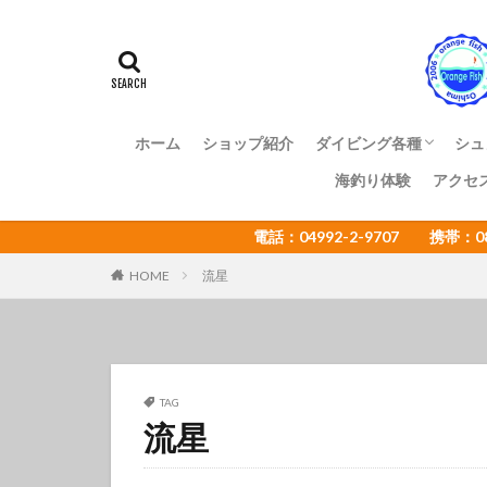
アマミスズメダイ
イカ
イサキ
イトヒキコハクハ
イロカエルアンコ
インターネットウ
ホーム
ショップ紹介
ダイビング各種
シュ
ウミウシカクレエ
海釣り体験
アクセ
ファンダイビング
体験ダイビング
OWライセンス講習
ADアドバンス講習
NAUI各種ステップア
ショップ様向け大島ツ
エコツアー
電話：04992-2-9707 携帯：
オオセ
オオ
オタアジュリア
HOME
流星
オレンジフィッシ
カゴカキダ
カナメイロウミウ
カンザシヤドカリ
TAG
流星
キザクラハゼ
キャラメルウミウ