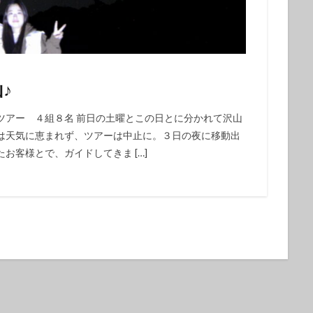
クダイ
タテジマヤッコ
タンデムサイクリング
チゴハナダイ
ツノダシ
ツバメウオ
ツマジロオコゼ
ツムブリ
ツユベ
テングダイ
トウシキ
トサヤッコ
ドチザメ
トビエイ
ドラマロケ地
ドリー
トレッキング
トレッキングツアー
ナイ
♪
ゼ
ナマコ
ナミダカサゴ
ナンヨウハギ
ナンヨウハギ幼魚
オ
ニシキヤッコｙｇ
ニジギンポ
ニジハタ
ニセボロカサゴ
ツアー ４組８名 前日の土曜とこの日とに分かれて沢山
は天気に恵まれず、ツアーは中止に。３日の夜に移動出
メ
ネジリンボウ
ノコギリハギ幼魚
ハイパワー電動自転車
ハ
お客様とで、ガイドしてきま […]
ダカハオコゼ
ハタタテハゼ
ハタンポの群れ
ハチジョウダツ
ハナゴイ幼魚
ハナゴンベ
ハナゴンベ幼魚
ハナタツ
ハ
魚
ハナビラウオ幼魚
ハマフエフキ
ハリセンボン
パワースポ
ハンマー
ハンマーヘッド
ハンマーヘッドシャーク
ヒオドシベ
ピカチュウ
ひとりでも
ヒメクサアジ
ヒメニラミベニハゼ
レグロコショウダイ
ヒレナガカサゴ
ヒレナガネジリンボウ
ヒレナ
ファンダイビング
ファンダイビングツアー
ファンダイビング受付中
フォトコンテスト開催中
フジイロウミウシ
フジタウミウシ
フチ