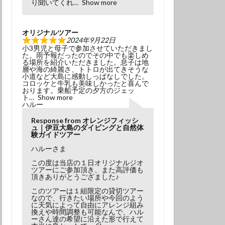
り聞いてくれ
Show more
オリジナルツアー
2024年9月22日
小3男児と母子で参加させていただきまし
た。雨予報だったのでその中でも楽しめ
る場所を紹介いただきました。息子は地
層や海の綺麗さ、トトロが出てきそうな
小道など大島に感動しっぱなしでした。
コロッケと牛乳も美味しかったと喜んで
おります。乗船予定の夕方のジェッ
ト
Show more
ハルー
Response from オレンジフィッシ
ュ｜伊豆大島のダイビングと自然体
験ガイドツアー
ハルーさま
この度は当店の１日オリジナルジオ
ツアーにご参加頂き、また高評価も
頂きありがとうござました♪
このツアーは１組限定の貸切ツアー
なので、行きたい場所や今回のよう
に天気によって自由にアレンジ組み
換えや時間調整も可能なんで、ハル
ーさん達の希望に沿えた形で行えて