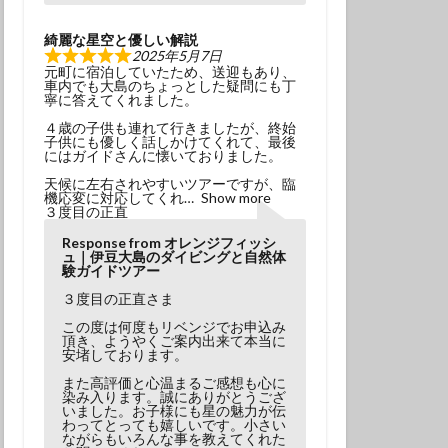
綺麗な星空と優しい解説
2025年5月7日
元町に宿泊していたため、送迎もあり、
車内でも大島のちょっとした疑問にも丁
寧に答えてくれました。
４歳の子供も連れて行きましたが、終始
子供にも優しく話しかけてくれて、最後
にはガイドさんに懐いておりました。
天候に左右されやすいツアーですが、臨
機応変に対応してくれ
Show more
３度目の正直
Response from オレンジフィッシ
ュ｜伊豆大島のダイビングと自然体
験ガイドツアー
３度目の正直さま
この度は何度もリベンジでお申込み
頂き、ようやくご案内出来て本当に
安堵しております。
また高評価と心温まるご感想も心に
染み入ります。誠にありがとうござ
いました。お子様にも星の魅力が伝
わってとっても嬉しいです。小さい
ながらもいろんな事を教えてくれた