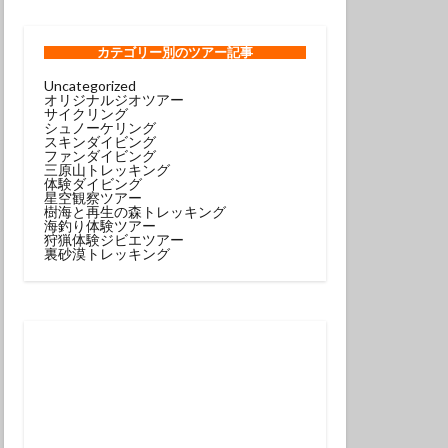
ンコウｙｇ
ロウミウシ
カテゴリー
別のツアー記事
Uncategorized
オリジナルジオツアー
テグリ
サイクリング
シュノーケリング
ミウシ
スキンダイビング
ファンダイビング
ウウミウシ
三原山トレッキング
体験ダイビング
サルトリイバラ
星空観察ツアー
樹海と再生の森トレッキング
海釣り体験ツアー
狩猟体験ジビエツアー
シュノーケル
裏砂漠トレッキング
グ
スミレナガハナダイ
コウ
メダイ
イビング受付中