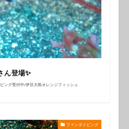
ウシ
フデリンドウ
フリソデエビ
ベニカエルアンコウ
ベニゴ
ベニハナダイ
ホシエイ
ホシエイの子供
ホタテツノハゼ
ボブ
ホホスジタルミ
ホムラスベヨコエビ
マイワシ
マイワシの群
マツカサウオｙｇ
マツカサウオ幼魚
マツバガニ
マツバギンポ
フェアー
マルスズメダイ
ミカドウミウシ
ミゾレウミウシ
ミ
ｇ
ミナミハコフグ幼魚
ミナミハナダイ
ミヤケテグリ
メガネ
幼魚
メジナの群れ
モニターツアー
ももクロ
モヨウフグ
モンスズメダイ
モンスズメダイ幼魚
ヤガラ
ヤシャハゼ
ん登場✨️
ヤリイカ
ユウゼン
ユカタハタ
ヨコエビ
ヨコシマエビ
ノウオ
ヨコシマニセモチノウオ幼魚
ライセンス
ライセンス講習
ダイビング受付中/伊豆大島オレンジフィッシュ
シ
リサーチダイビング
リピーター
リフレッシュダイビング
ミウシ
レンテンヤッコ
ロケ番組
ワクワクいっぱい
ワクワク
イ
一人旅
一期一会
一組限定
三原山
三原山トレッキン
乳児
仲間
仲間同士
伊豆大島シュノーケリング
伊豆大島スキ
ファンダイビング
グ
伊豆大島フォトコンテスト
伊豆大島体験ダイビング
伊豆諸島