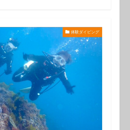
初心者
中級者
上級者
自然体験ツアー
子供
家族
ループ
団体
お一人
検索
体験ダイビング