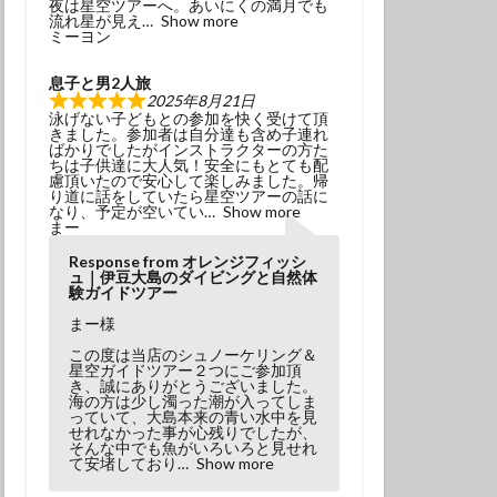
夜は星空ツアーへ。あいにくの満月でも
冬でもダイビング
流れ星が見え
Show more
ミーヨン
初挑戦
息子と男2人旅
塩工場見学
2025年8月21日
泳げない子どもとの参加を快く受けて頂
島観光
天の川
きました。参加者は自分達も含め子連れ
ばかりでしたがインストラクターの方た
小学生以上
ちは子供達に大人気！安全にもとても配
慮頂いたので安心して楽しみました。帰
風体験
探究
り道に話をしていたら星空ツアーの話に
なり、予定が空いてい
Show more
昆虫
星座
まー
春の星座
木星
Response from オレンジフィッシ
ュ｜伊豆大島のダイビングと自然体
流星
流星群
験ガイドツアー
溶岩アーチ
まー様
び
神社巡り
この度は当店のシュノーケリング＆
星空ガイドツアー２つにご参加頂
観光
き、誠にありがとうございました。
海の方は少し濁った潮が入ってしま
っていて、大島本来の青い水中を見
田浜
金星
せれなかった事が心残りでしたが、
そんな中でも魚がいろいろと見せれ
み
高齢でも
て安堵しており
Show more
ダイビング