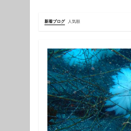
クチナシツノザヤ
クマドリカエルア
グループで
新着ブログ
人気順
ゲッコウスズメダ
コガラシエビ
コロザメ
コ
サクラミノウミウ
ジオガイド
シモフリカメサン
シロイバラウミウ
スキンダイビング
セダカギンポ
セミホウボウ
ソラスズメダイ
ダイビング講習