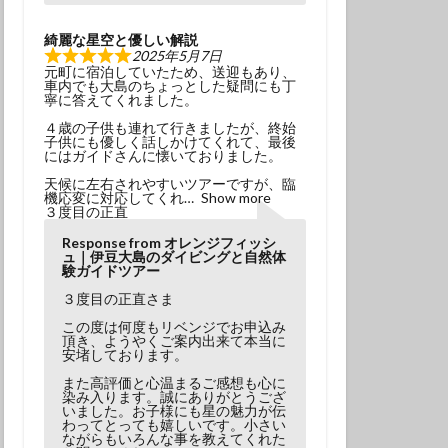
綺麗な星空と優しい解説
2025年5月7日
元町に宿泊していたため、送迎もあり、
車内でも大島のちょっとした疑問にも丁
寧に答えてくれました。
４歳の子供も連れて行きましたが、終始
子供にも優しく話しかけてくれて、最後
にはガイドさんに懐いておりました。
天候に左右されやすいツアーですが、臨
機応変に対応してくれ
Show more
３度目の正直
Response from オレンジフィッシ
ュ｜伊豆大島のダイビングと自然体
験ガイドツアー
３度目の正直さま
この度は何度もリベンジでお申込み
頂き、ようやくご案内出来て本当に
安堵しております。
また高評価と心温まるご感想も心に
染み入ります。誠にありがとうござ
いました。お子様にも星の魅力が伝
わってとっても嬉しいです。小さい
ながらもいろんな事を教えてくれた