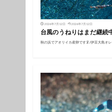
タテジマキンチャ
ツノザヤウミウシ
デルタスズメダイ
2026年7月12日
2026年7月12日
トラウツボ
台風のうねりはまだ継続中
ナノハナフブキハ
ニシキフウライウ
秋の浜でアオリイカ産卵です🦑/伊豆大島オ
ニモ
ネコザ
ハコフグ
ハ
ハチマキダテハゼ
ハナヒゲウツボ幼
ハワイトラギス
ヒオドシベラ幼魚
ヒラマサ
ヒ
ヒロウミウシ
フエフキダイ