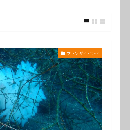
ウミウシ
クビアカハゼ
クマドリカエルアンコウ
クマドリカエルア
ンコウ幼魚
クマノミ
クラサキウミウシ
クリスマス
クリヤイ
クロヘリメジロザメ
クロマグロ
ケイカイ
ゲッコウスズメダイ
イ幼魚
コウイカ
コウイカの仲間
コウリンハナダイ
コウワン
コクテンフグ
コケリンドウ
コニワハンミョウ
ゴマフビロードウ
ンシボリガイ
ご家族
サークル
サイクリング
サガミリュウグ
ファンダイビング
シ
サザナミフグ
サフランイロウミウシ
サメ
サヨリの群れ
ジオツアー
ジオパーク
シカマガの滝
シテンヤッコ
ジビエ
ウミウシ
シャーク
シュノーケリングツアー
シュノーケリング体験
シ
シロシキブイロウミウシ
スキューバダイビング
スキンダイビン
ツアー
スターウォッチング
スターウオッチング
スノーケル
ゼブラソウシ
ゼブラソウシカエルアンコウ
ゼブラ柄ソウシカエルアン
ソウシカエルアンコウ
ソウシハギ
ソメワケヤッコ
ソライロスズ
ダイビングガイド
ダイビングツアー
ダイビングライセンス
ダ
タカベ
タコ
タツノイトコ
タツノオトシゴ
タテキン幼魚