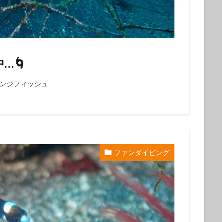
クダイ
タテジマヤッコ
タンデムサイクリング
チゴハナダイ
ツノダシ
ツバメウオ
ツマジロオコゼ
ツムブリ
ツユベ
テングダイ
トウシキ
トサヤッコ
ドチザメ
トビエイ
ドラマロケ地
ドリー
トレッキング
トレッキングツアー
ナイ
…🌀
ゼ
ナマコ
ナミダカサゴ
ナンヨウハギ
ナンヨウハギ幼魚
オ
ニシキヤッコｙｇ
ニジギンポ
ニジハタ
ニセボロカサゴ
レンジフィッシュ
メ
ネジリンボウ
ノコギリハギ幼魚
ハイパワー電動自転車
ハ
ダカハオコゼ
ハタタテハゼ
ハタンポの群れ
ハチジョウダツ
ハナゴイ幼魚
ハナゴンベ
ハナゴンベ幼魚
ハナタツ
ハ
魚
ハナビラウオ幼魚
ハマフエフキ
ハリセンボン
パワースポ
ファンダイビング
ハンマー
ハンマーヘッド
ハンマーヘッドシャーク
ヒオドシベ
ピカチュウ
ひとりでも
ヒメクサアジ
ヒメニラミベニハゼ
レグロコショウダイ
ヒレナガカサゴ
ヒレナガネジリンボウ
ヒレナ
ファンダイビング
ファンダイビングツアー
ファンダイビング受付中
フォトコンテスト開催中
フジイロウミウシ
フジタウミウシ
フチ