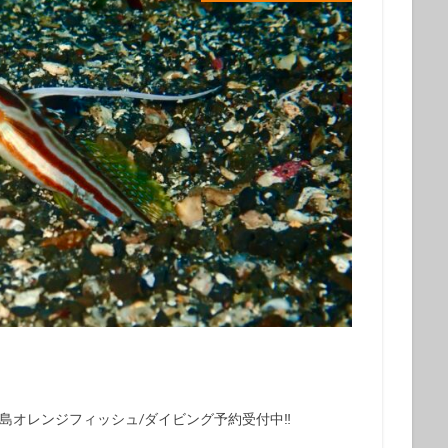
グ
会社仲間
体験ダイビング受付中
兄弟
再生の一本道
チャレンジ
初めてのシュノーケル
初めてのダイビング
初夏の魚
旅行
友人
友達
友達と
噴気
地層
地層大切断面
夏の星座
夏休み
外国人
大島
大島一周
大島桜
大
心
姉妹
宇宙
家族と
家族旅行
富士山
小学生
島民
左巻きカタツムリ
年に1度
幻の池
幼児
強
撮影ガイド
教育
旅行
早朝ハンマー
早朝ハンマーDIV
星空ツアー
星空観察
星空観察ツアー
星空観測
星空観賞
物
椿油
樹海
池袋
泉津の切通し
波浮港
流れ星
海浜教室
海遊び
海釣り
満天の星
満天の星空
溶岩
山
火山島
狩猟体験
王の浜
砂の浜
砂漠景色
磯遊
罠猟師
聖地巡礼
自然体験
裏砂漠
視察
親子
貸切
貸切ツアー
赤ダレ
赤ちゃん
赤っ禿
遊び
野
楽しめる
電動アシスト自転車
電動自転車
青く光る石
飛び込
島オレンジフィッシュ/ダイビング予約受付中‼️
魚
魚いっぱい
黒クマ
伊豆大島
星空
シュノーケリング