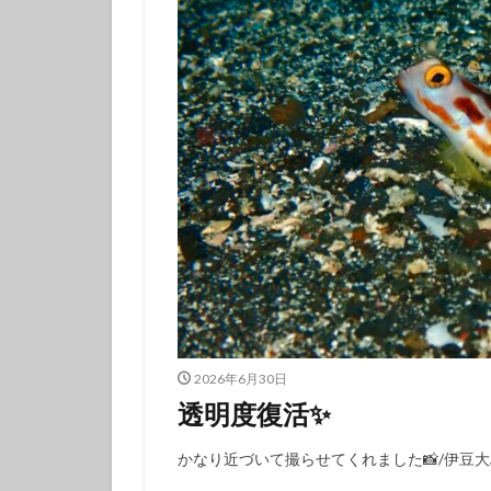
伊豆諸島ダイビン
冬の星座
初
初潜り
卒業
夏の思い出
女子旅
好奇
島一周
島旅
探究的ツアー
星空ガイド
東京諸島
植
海
海岸線
潜り納め
火
2026年6月30日
秋の浜
筆島
透明度復活✨️
訪日外国人
離島
雨でも
かなり近づいて撮らせてくれました📸/伊豆大
魅力再発見