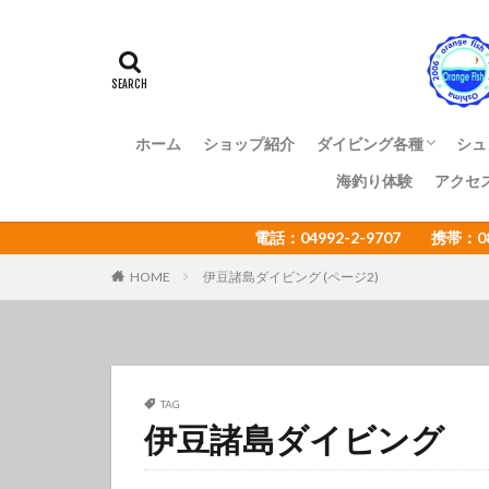
アマミスズメダイ
イカ
イサキ
イトヒキコハクハ
イロカエルアンコ
インターネットウ
ホーム
ショップ紹介
ダイビング各種
シュ
ウミウシカクレエ
海釣り体験
アクセ
ファンダイビング
体験ダイビング
OWライセンス講習
ADアドバンス講習
NAUI各種ステップア
ショップ様向け大島ツ
エコツアー
電話：04992-2-9707 携帯：
オオセ
オオ
オタアジュリア
HOME
伊豆諸島ダイビング (ページ2)
オレンジフィッシ
カゴカキダ
カナメイロウミウ
カンザシヤドカリ
TAG
伊豆諸島ダイビング
キザクラハゼ
キャラメルウミウ