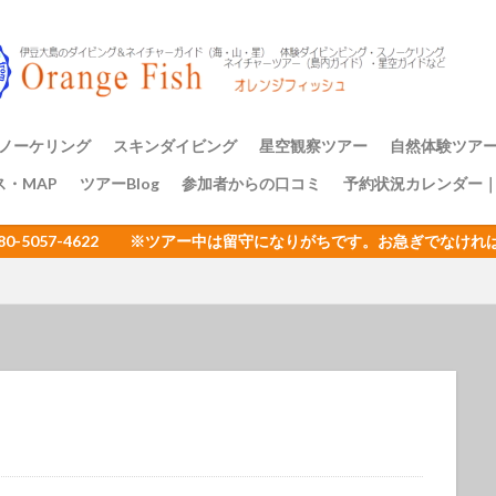
アミメハギ幼魚
アライソコケギンポ
アルファスズメダイ
ア
イサキの群れ
イシガキフグ
イズカサゴ
イタリア
イッ
ナダイ
イニシキベラ
イバラカンザシ
イバラダツ
イバラタツ
ウ
イロカエルアンコウ幼魚
イロブダイ幼魚
イワシ
イワシの
ミウシ
ウデフリツノザヤウミウシ
ウミウシ
ウミウシいっぱい
ノーケリング
スキンダイビング
星空観察ツアー
自然体験ツア
ビ
ウミウシ三昧
ウミガメ
ウミスズメ
ウミテング
ウメ
ス・MAP
ツアーBlog
参加者からの口コミ
予約状況カレンダー
ップ講習
アーのご案内
三原山トレッ
裏砂漠トレッ
樹海と再生の
１日一組限定
エサキモンキツノカメムシ
オープンウォーター講習
オイランヨウジ
080-5057-4622 ※ツアー中は留守になりがちです。お急ぎでな
ミウマ
オオモンカエルアンコウ
オオルリ
オカヤドカリ
オジ
おとめ座
おひとりさまでも
オヤビッチャ
オリオン座
オ
ュ
ガイドツアー
カエルアンコウ
カエルの卵
カキハラ
カゴカキダイ
カジイチゴ
カスザメ
カスミオイランヨウジ
カ
ウシ
カナメイロウミウシ
カミソリウオ
カメと泳ぐ
ガンガゼ
カンナツノザヤウミウシ
カンパチ
キイボキヌハダウミウシ
キシマハナダイ
キシマハナダイ幼魚
キセルガイ
キミオコゼ
シ
キョン
キリンミノカサゴ
キンチャクガニ
クエ
クダ