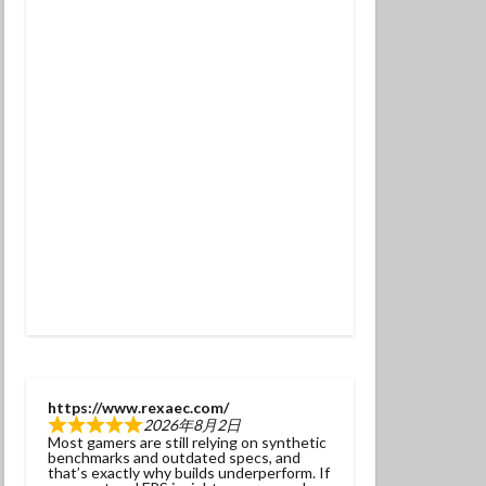
チンアナゴ
ラ幼魚
ドライスーツ
トダイビング
ニタリ
クセイハギ
ハチジョウタツ
ナヒゲウツボ
ット
ラ
ヒョウモンダコ
ガネジリンボウ幼魚
https://www.rexaec.com/
2026年8月2日
ファンダイブ
Most gamers are still relying on synthetic
benchmarks and outdated specs, and
ドリハナダイ幼魚
that’s exactly why builds underperform. If