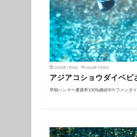
フチベニイロウミ
ベニシボリ
ボブサンウミウシ
マツカサウオ
マリンダイビング
ミナミハコフグｙ
メガネスズメダイ
2026年7月8日
2026年7月8日
モンガラカワハギ
アジアコショウダイベビさ
ヤマブキウミウシ
ヨコシマニセモチ
早朝ハンマー遭遇率100%継続中‼️/ファン
ラベンダーウミウ
リュウモンイロウ
ワタユキシボリガ
中学生以上
伊豆大島ダイビン