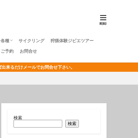
ンナウミウシ
センタカサゴ
群れ
ー各種
サイクリング
狩猟体験ジビエツアー
ボシイソギンチャク
｜ご予約
お問合せ
キングツアー
キングツアー
森トレッキングツアー
オリジナルジオツアー
おうし座
ければ出来るだけメールでお問合せ下さい。
サン
リジナルジオツアー
ガクアジサイ
タクチイワシ
エビ
キカモヨウウミウシ
検索
検索
ゴンベ