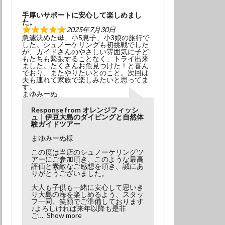
学生
夫婦
手厚いサポートに安心して楽しめまし
た。
2025年7月30日
急遽決めた母、小5息子、小3娘の旅行で
した。シュノーケリングも初挑戦でした
が、ガイドさんのやさしい雰囲気に子ど
もたちも緊張することなく、トライ出来
ました。たくさんお魚見つけた！と喜ん
でおり、またやりたいとのこと。次回は
夫も連れて家族で楽しみたいと思ってま
す。
まゆみーぬ
Response from オレンジフィッシ
ュ｜伊豆大島のダイビングと自然体
験ガイドツアー
まゆみーぬ様
この度は当店のシュノーケリングツ
アーにご参加頂き、このような最高
評価と素敵なご感想を頂き、誠にあ
りがとうございました。
大人も子供も一緒に安心して思いき
り大島の海を楽しめるよう、スタッ
フ一同、笑顔でご準備しております
♪よろしければ来年以降も是非
ご
Show more