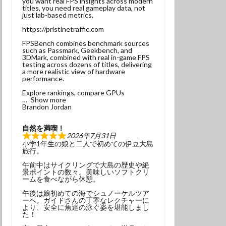
you want real FPS insights across modern
titles, you need real gameplay data, not
ンベ
just lab-based metrics.
サンウミウウシ
https://pristinetraffic.com
れ
マグロ
FPSBench combines benchmark sources
such as Passmark, Geekbench, and
3DMark, combined with real in-game FPS
testing across dozens of titles, delivering
ナミギンポ
a more realistic view of hardware
performance.
ゴンベ幼魚
Explore rankings, compare GPUs
モリアオガエル
Show more
Brandon Jordan
ヤブツバキ
自然を満喫！
2026年7月31日
小学1年生の娘と二人で初めての伊豆大島
旅行。
午前中はサイクリングで大島の歴史や絶
景ポイントの数々。美味しいソフトクリ
発見
ームを食べながら休憩。
グ
三原神社
午後は娘初めての海でシュノーケルツア
ーへ。ガイドさんの丁寧なレクチャーに
ンダイビング
より、安全に魚達の泳ぐ姿を堪能しまし
た！