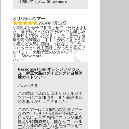
り聞いてくれ
Show more
オリジナルツアー
2024年9月22日
小3男児と母子で参加させていただきまし
た。雨予報だったのでその中でも楽しめ
る場所を紹介いただきました。息子は地
層や海の綺麗さ、トトロが出てきそうな
小道など大島に感動しっぱなしでした。
コロッケと牛乳も美味しかったと喜んで
おります。乗船予定の夕方のジェッ
ト
Show more
ハルー
Response from オレンジフィッシ
ュ｜伊豆大島のダイビングと自然体
験ガイドツアー
ハルーさま
この度は当店の１日オリジナルジオ
ツアーにご参加頂き、また高評価も
頂きありがとうござました♪
このツアーは１組限定の貸切ツアー
なので、行きたい場所や今回のよう
に天気によって自由にアレンジ組み
換えや時間調整も可能なんで、ハル
ーさん達の希望に沿えた形で行えて