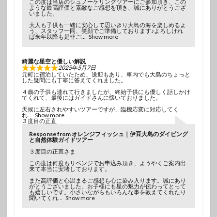
この度は当店のシュノーケリングツアーにご参加頂き、この
ような最高評価と素敵なご感想を頂き、誠にありがとうござ
いました。
大人も子供も一緒に安心して思いきり大島の海を楽しめるよ
う、スタッフ一同、笑顔でご準備しております♪よろしけれ
ば来年以降も是非ご
Show more
綺麗な星空と優しい解説
2025年5月7日
元町に宿泊していたため、送迎もあり、車内でも大島のちょっと
した疑問にも丁寧に答えてくれました。
４歳の子供も連れて行きましたが、終始子供にも優しく話しかけ
てくれて、最後にはガイドさんに懐いておりました。
天候に左右されやすいツアーですが、臨機応変に対応してく
れ
Show more
３度目の正直
Response from オレンジフィッシュ｜伊豆大島のダイビング
と自然体験ガイドツアー
３度目の正直さま
この度は何度もリベンジでお申込み頂き、ようやくご案内出
来て本当に安堵しております。
また高評価と心温まるご感想も心に染み入ります。誠にあり
がとうございました。お子様にも星の魅力が伝わってとって
も嬉しいです。小さいながらもいろんな事を教えてくれたり
聞いてくれ
Show more