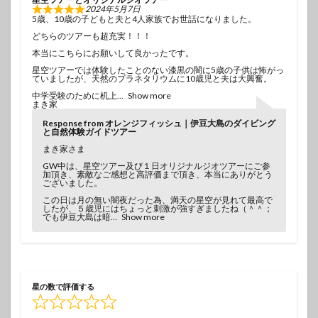
2024年5月7日
5歳、10歳の子どもと夫と4人家族でお世話になりました。
どちらのツアーも超充実！！！
本当にこちらにお願いして良かったです。
星空ツアーでは体験したことのない漆黒の闇に5歳の子供は怖がっ
ていましたが、天然のプラネタリウムに10歳児と夫は大興奮。
中学受験のために机上
Show more
まき家
Response from オレンジフィッシュ｜伊豆大島のダイビング
と自然体験ガイドツアー
まき家さま
GW中は、星空ツアー及び１日オリジナルジオツアーにご参
加頂き、素敵なご感想と高評価まで頂き、本当にありがとう
ございました。
この日は月の無い闇夜だった為、満天の星空が見れて最高で
したが、５歳児にはちょっと刺激が強すぎましたね（＾＾；
でも伊豆大島は暗
Show more
星の数で評価する