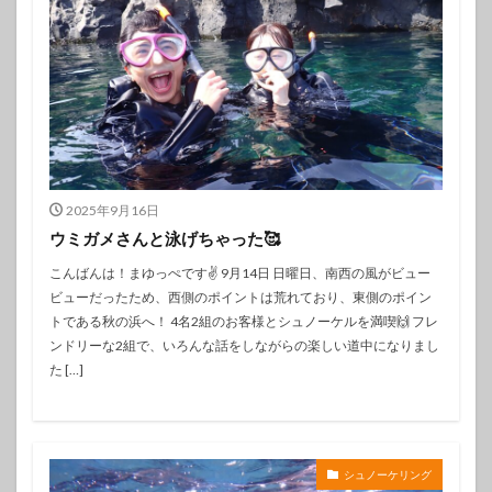
2025年9月16日
ウミガメさんと泳げちゃった🥰
こんばんは！まゆっぺです✌️ 9月14日 日曜日、南西の風がビュー
ビューだったため、西側のポイントは荒れており、東側のポイン
トである秋の浜へ！ 4名2組のお客様とシュノーケルを満喫🙌 フレ
ンドリーな2組で、いろんな話をしながらの楽しい道中になりまし
た […]
シュノーケリング