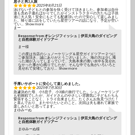
息子と男2人旅
2025年8月21日
泳げない子どもとの参加を快く受けて頂きました。参加者は自分
達も含め子連ればかりでしたがインストラクターの方たちは子供
達に大人気！安全にもとても配慮頂いたので安心して楽しみまし
た。帰り道に話をしていたら星空ツアーの話になり、予定が空い
てい
Show more
まー
Response from オレンジフィッシュ｜伊豆大島のダイビング
と自然体験ガイドツアー
まー様
この度は当店のシュノーケリング＆星空ガイドツアー２つに
ご参加頂き、誠にありがとうございました。海の方は少し濁
った潮が入ってしまっていて、大島本来の青い水中を見せれ
なかった事が心残りでしたが、そんな中でも魚がいろいろと
見せれて安堵しており
Show more
手厚いサポートに安心して楽しめました。
2025年7月30日
急遽決めた母、小5息子、小3娘の旅行でした。シュノーケリング
も初挑戦でしたが、ガイドさんのやさしい雰囲気に子どもたちも
緊張することなく、トライ出来ました。たくさんお魚見つけた！
と喜んでおり、またやりたいとのこと。次回は夫も連れて家族で
楽しみたいと思ってます。
まゆみーぬ
Response from オレンジフィッシュ｜伊豆大島のダイビング
と自然体験ガイドツアー
まゆみーぬ様