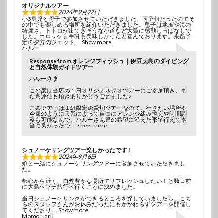
オリジナルツアー
2024年9月22日
小3男児と母子で参加させていただきました。雨予報だったのでそ
の中でも楽しめる場所を紹介いただきました。息子は地層や海の
綺麗さ、トトロが出てきそうな小道など大島に感動しっぱなしで
した。コロッケと牛乳も美味しかったと喜んでおります。乗船予
定の夕方のジェット
Show more
ハルー
Response from オレンジフィッシュ｜伊豆大島のダイビング
と自然体験ガイドツアー
ハルーさま
この度は当店の１日オリジナルジオツアーにご参加頂き、ま
た高評価も頂きありがとうござました♪
このツアーは１組限定の貸切ツアーなので、行きたい場所や
今回のように天気によって自由にアレンジ組み換えや時間調
整も可能なんで、ハルーさん達の希望に沿えた形で行えて本
当に良かったで
Show more
シュノーケリングツアー楽しかったです！
2024年9月6日
娘と一緒にシュノーケリングツアーに参加させていただきまし
た。
都心から近く、自然豊かな場所でリフレッシュしたい！と数日前
に大島へプチ旅行へ行くことに決めました。
当日シュノーケリングができるところを探していましたら、こち
らのスタッフさんがお休みだったにもかかわらずツアーを開催し
てくださり
Show more
Momo Haru