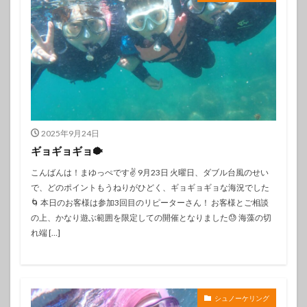
2025年9月24日
ギョギョギョ🐡
こんばんは！まゆっぺです✌️ 9月23日 火曜日、ダブル台風のせい
で、どのポイントもうねりがひどく、ギョギョギョな海況でした
🌀 本日のお客様は参加3回目のリピーターさん！ お客様とご相談
の上、かなり遊ぶ範囲を限定しての開催となりました😓 海藻の切
れ端 […]
シュノーケリング