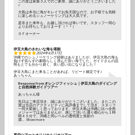
この度は家族３人でのご参加、誠にありがとうございました
♪
大島は本当に海がキレイでお魚天国なので、お子様でも気軽
に楽しめるシュノーケリングは大人気です。
是非また来年も、お越し頂ければ幸いです。スタッフ一同心
よりお待ちしておりまーす（＾＾）
ＯＦオーナー
伊豆大島のきれいな海を堪能
2024年6月17日
沖縄でのシュノーケリング経験はありましたが、伊豆大島の海も
負けず劣らずの素晴らしく澄んだ良い海でした。ガイドさんの説
明もとても分かり易く、良い思い出になりました！
伊豆大島にまた来ることがあれば、リピート確定です♪
あっちゃん
Response from オレンジフィッシュ｜伊豆大島のダイビング
と自然体験ガイドツアー
あっちゃん様
先日はご来店頂き、誠にありがとうございました。またこの
度は当店のアクティビティに高評価までして頂き、スタッフ
一同大変嬉しく思っております。伊豆大島は沖縄に比べ全然
メジャーではありませんが、感じて頂いた通り都心から１時
間４５分で、沖縄と同レベルの透明度と魚影の
濃
Show more
星空ツアーとオリジナルジオツアー