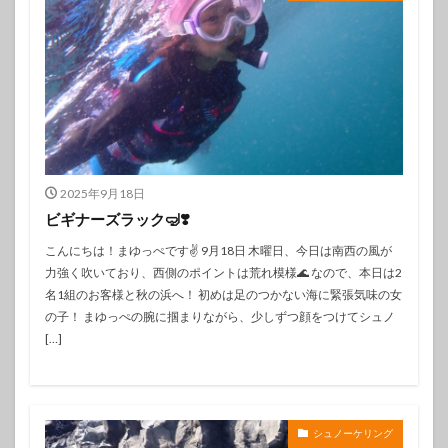
2025年9月18日
ビギナーズラック🤿❣️
こんにちは！まゆっぺです✌️ 9月18日 木曜日、今日は南西の風が
力強く吹いており、西側のポイントは荒れ模様🌊 なので、本日は2
名1組のお客様と秋の浜へ！ 初めは足のつかない海に緊張気味の女
の子！ まゆっぺの腕に掴まりながら、少しずつ顔をつけてシュノ
[…]
シュノーケリング