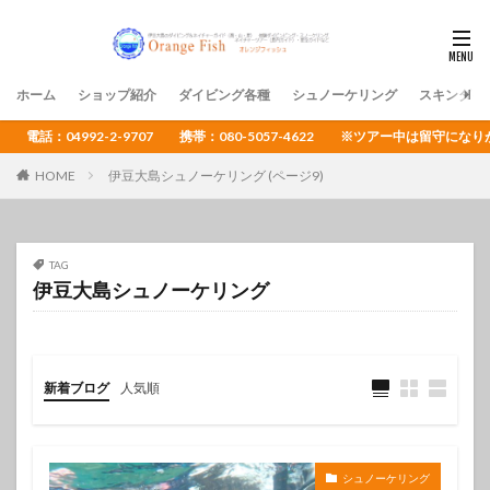
ホーム
ショップ紹介
ダイビング各種
シュノーケリング
スキンダイ
電話：04992-2-9707 携帯：080-5057-4622 ※ツアー中は留守
HOME
伊豆大島シュノーケリング (ページ9)
TAG
伊豆大島シュノーケリング
新着ブログ
人気順
シュノーケリング