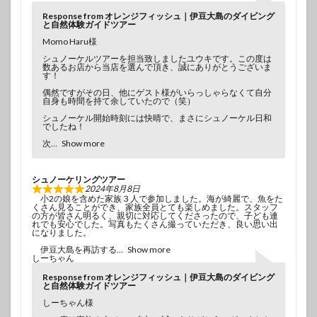
Response from オレンジフィッシュ｜伊豆大島のダイビング
と自然体験ガイドツアー
Momo Haru様
シュノーケルツアーを担当致しましたユウキです。この度は
数あるお店から当店を選んで頂き、誠にありがとうございま
す！
偶然ですがその日、他にゲスト様がいらっしゃらなくて自分
自身も時間を持て余していたので（笑）
シュノーケル開始時刻には快晴で、まさにシュノーケル日和
でしたね！
次
Show more
シュノーケリングツアー
2024年8月8日
小2の娘を含めた家族３人で参加しました。海が綺麗で、魚をた
くさん見ることができ、家族全員とても楽しめました。スタッフ
の方が皆さん明るく、親切に対応してくださったので、子ども連
れでも安心でした。写真もたくさん撮っていただき、良い思い出
になりました。
伊豆大島を再訪する
Show more
しーちゃん
Response from オレンジフィッシュ｜伊豆大島のダイビング
と自然体験ガイドツアー
しーちゃん様