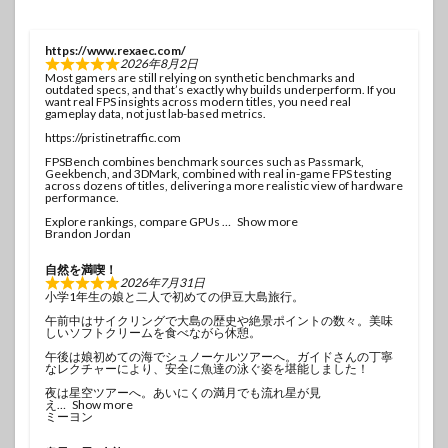
https://www.rexaec.com/
2026年8月2日
Most gamers are still relying on synthetic benchmarks and
outdated specs, and that’s exactly why builds underperform. If you
want real FPS insights across modern titles, you need real
gameplay data, not just lab-based metrics.
https://pristinetraffic.com
FPSBench combines benchmark sources such as Passmark,
Geekbench, and 3DMark, combined with real in-game FPS testing
across dozens of titles, delivering a more realistic view of hardware
performance.
Explore rankings, compare GPUs
Show more
Brandon Jordan
自然を満喫！
2026年7月31日
小学1年生の娘と二人で初めての伊豆大島旅行。
午前中はサイクリングで大島の歴史や絶景ポイントの数々。美味
しいソフトクリームを食べながら休憩。
午後は娘初めての海でシュノーケルツアーへ。ガイドさんの丁寧
なレクチャーにより、安全に魚達の泳ぐ姿を堪能しました！
夜は星空ツアーへ。あいにくの満月でも流れ星が見
え
Show more
ミーヨン