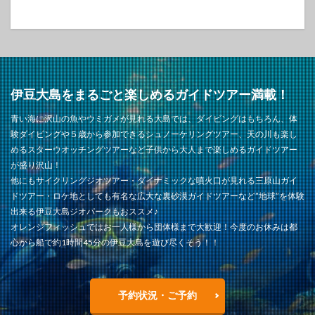
伊豆大島をまるごと楽しめるガイドツアー満載！
青い海に沢山の魚やウミガメが見れる大島では、ダイビングはもちろん、体
験ダイビングや５歳から参加できるシュノーケリングツアー、天の川も楽し
めるスターウオッチングツアーなど子供から大人まで楽しめるガイドツアー
が盛り沢山！
他にもサイクリングジオツアー・ダイナミックな噴火口が見れる三原山ガイ
ドツアー・ロケ地としても有名な広大な裏砂漠ガイドツアーなど”地球”を体験
出来る伊豆大島ジオパークもおススメ♪
オレンジフィッシュではお一人様から団体様まで大歓迎！今度のお休みは都
心から船で約1時間45分の伊豆大島を遊び尽くそう！！
予約状況・ご予約