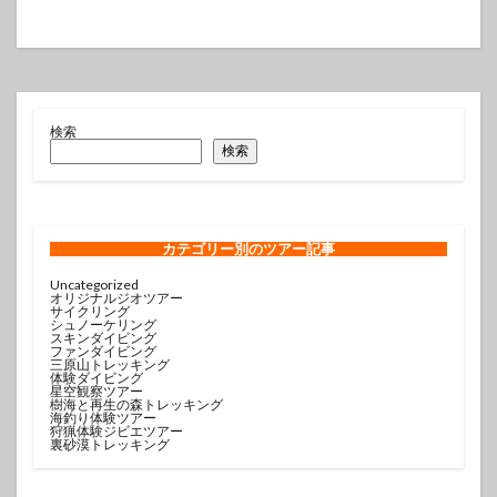
検索
検索
カテゴリー
別のツアー記事
Uncategorized
オリジナルジオツアー
サイクリング
シュノーケリング
スキンダイビング
ファンダイビング
三原山トレッキング
体験ダイビング
星空観察ツアー
樹海と再生の森トレッキング
海釣り体験ツアー
狩猟体験ジビエツアー
裏砂漠トレッキング