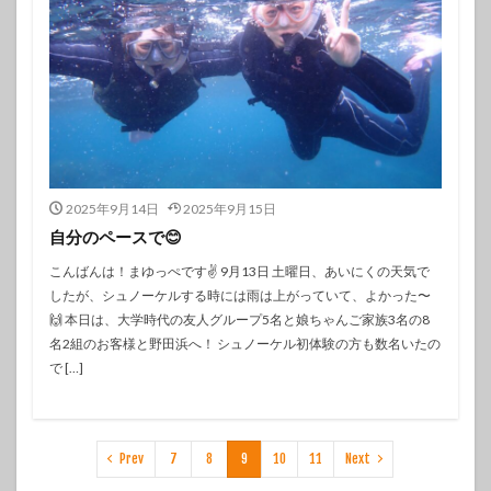
2025年9月14日
2025年9月15日
自分のペースで😊
こんばんは！まゆっぺです✌️ 9月13日 土曜日、あいにくの天気で
したが、シュノーケルする時には雨は上がっていて、よかった〜
🙌 本日は、大学時代の友人グループ5名と娘ちゃんご家族3名の8
名2組のお客様と野田浜へ！ シュノーケル初体験の方も数名いたの
で […]
Prev
7
8
9
10
11
Next