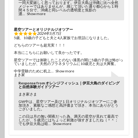
一同大変嬉しく思っております。伊豆大島は沖縄に比べ全然
メジャーではありませんが、感じて頂いた通り都心から１時
間４５分で、沖縄と同レベルの透明度と魚影の
濃
Show more
星空ツアーとオリジナルジオツアー
2024年5月7日
5歳、10歳の子どもと夫と4人家族でお世話になりました。
どちらのツアーも超充実！！！
本当にこちらにお願いして良かったです。
星空ツアーでは体験したことのない漆黒の闇に5歳の子供は怖がっ
ていましたが、天然のプラネタリウムに10歳児と夫は大興奮。
中学受験のために机上
Show more
まき家
Response from オレンジフィッシュ｜伊豆大島のダイビング
と自然体験ガイドツアー
まき家さま
GW中は、星空ツアー及び１日オリジナルジオツアーにご参
加頂き、素敵なご感想と高評価まで頂き、本当にありがとう
ございました。
この日は月の無い闇夜だった為、満天の星空が見れて最高で
したが、５歳児にはちょっと刺激が強すぎましたね（＾＾；
でも伊豆大島は暗
Show more