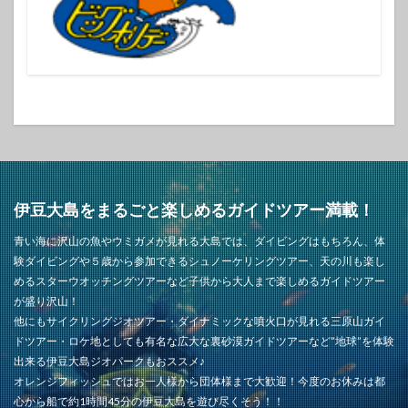
伊豆大島をまるごと楽しめるガイドツアー満載！
青い海に沢山の魚やウミガメが見れる大島では、ダイビングはもちろん、体
験ダイビングや５歳から参加できるシュノーケリングツアー、天の川も楽し
めるスターウオッチングツアーなど子供から大人まで楽しめるガイドツアー
が盛り沢山！
他にもサイクリングジオツアー・ダイナミックな噴火口が見れる三原山ガイ
ドツアー・ロケ地としても有名な広大な裏砂漠ガイドツアーなど”地球”を体験
出来る伊豆大島ジオパークもおススメ♪
オレンジフィッシュではお一人様から団体様まで大歓迎！今度のお休みは都
心から船で約1時間45分の伊豆大島を遊び尽くそう！！