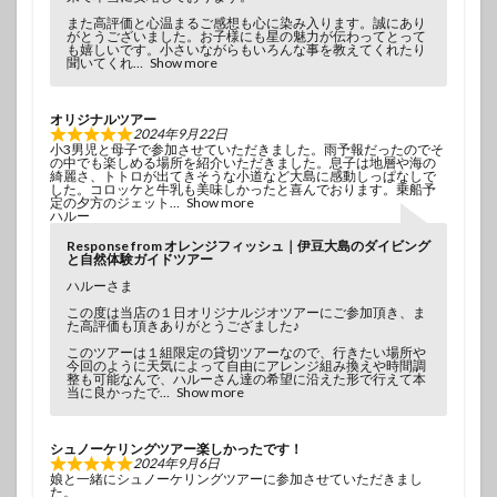
また高評価と心温まるご感想も心に染み入ります。誠にあり
がとうございました。お子様にも星の魅力が伝わってとって
も嬉しいです。小さいながらもいろんな事を教えてくれたり
聞いてくれ
Show more
オリジナルツアー
2024年9月22日
小3男児と母子で参加させていただきました。雨予報だったのでそ
の中でも楽しめる場所を紹介いただきました。息子は地層や海の
綺麗さ、トトロが出てきそうな小道など大島に感動しっぱなしで
した。コロッケと牛乳も美味しかったと喜んでおります。乗船予
定の夕方のジェット
Show more
ハルー
Response from オレンジフィッシュ｜伊豆大島のダイビング
と自然体験ガイドツアー
ハルーさま
この度は当店の１日オリジナルジオツアーにご参加頂き、ま
た高評価も頂きありがとうござました♪
このツアーは１組限定の貸切ツアーなので、行きたい場所や
今回のように天気によって自由にアレンジ組み換えや時間調
整も可能なんで、ハルーさん達の希望に沿えた形で行えて本
当に良かったで
Show more
シュノーケリングツアー楽しかったです！
2024年9月6日
娘と一緒にシュノーケリングツアーに参加させていただきまし
た。