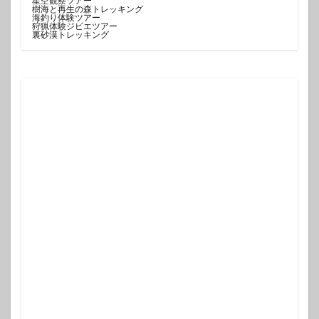
星空観察ツアー
樹海と再生の森トレッキング
海釣り体験ツアー
狩猟体験ジビエツアー
裏砂漠トレッキング