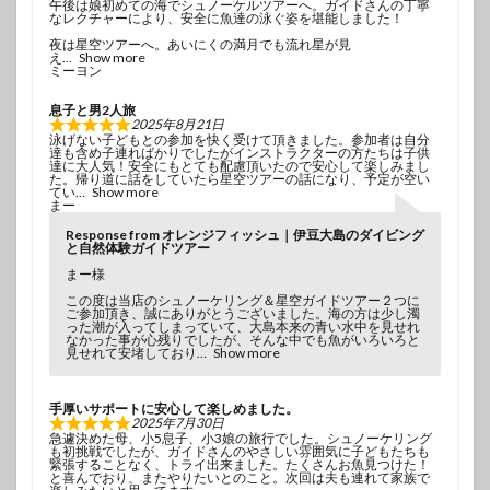
午後は娘初めての海でシュノーケルツアーへ。ガイドさんの丁寧
なレクチャーにより、安全に魚達の泳ぐ姿を堪能しました！
夜は星空ツアーへ。あいにくの満月でも流れ星が見
え
Show more
ミーヨン
息子と男2人旅
2025年8月21日
泳げない子どもとの参加を快く受けて頂きました。参加者は自分
達も含め子連ればかりでしたがインストラクターの方たちは子供
達に大人気！安全にもとても配慮頂いたので安心して楽しみまし
た。帰り道に話をしていたら星空ツアーの話になり、予定が空い
てい
Show more
まー
Response from オレンジフィッシュ｜伊豆大島のダイビング
と自然体験ガイドツアー
まー様
この度は当店のシュノーケリング＆星空ガイドツアー２つに
ご参加頂き、誠にありがとうございました。海の方は少し濁
った潮が入ってしまっていて、大島本来の青い水中を見せれ
なかった事が心残りでしたが、そんな中でも魚がいろいろと
見せれて安堵しており
Show more
手厚いサポートに安心して楽しめました。
2025年7月30日
急遽決めた母、小5息子、小3娘の旅行でした。シュノーケリング
も初挑戦でしたが、ガイドさんのやさしい雰囲気に子どもたちも
緊張することなく、トライ出来ました。たくさんお魚見つけた！
と喜んでおり、またやりたいとのこと。次回は夫も連れて家族で