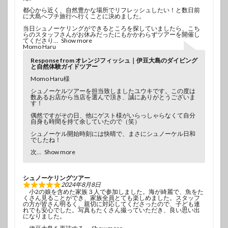
都心から近く、自然豊かな場所でリフレッシュしたい！と数日前
に大島へプチ旅行へ行くことに決めました。
当日シュノーケリングができるところを探していましたら、こち
らのスタッフさんがお休みだったにもかかわらずツアーを開催し
てくださり
Show more
Momo Haru
Response from オレンジフィッシュ｜伊豆大島のダイビング
と自然体験ガイドツアー
Momo Haru様
シュノーケルツアーを担当致しましたユウキです。この度は
数あるお店から当店を選んで頂き、誠にありがとうございま
す！
偶然ですがその日、他にゲスト様がいらっしゃらなくて自分
自身も時間を持て余していたので（笑）
シュノーケル開始時刻には快晴で、まさにシュノーケル日和
でしたね！
次
Show more
シュノーケリングツアー
2024年8月8日
小2の娘を含めた家族３人で参加しました。海が綺麗で、魚をた
くさん見ることができ、家族全員とても楽しめました。スタッフ
の方が皆さん明るく、親切に対応してくださったので、子ども連
れでも安心でした。写真もたくさん撮っていただき、良い思い出
になりました。