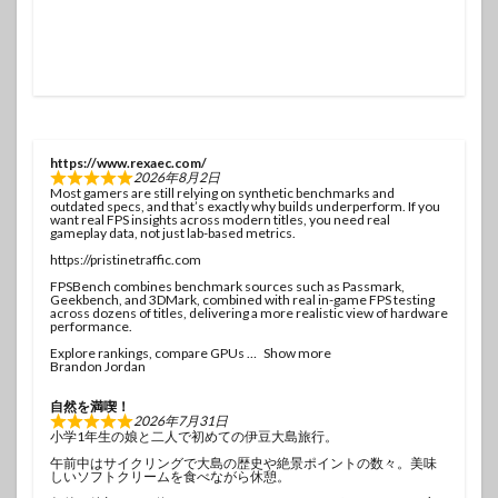
https://www.rexaec.com/
2026年8月2日
Most gamers are still relying on synthetic benchmarks and
outdated specs, and that’s exactly why builds underperform. If you
want real FPS insights across modern titles, you need real
gameplay data, not just lab-based metrics.
https://pristinetraffic.com
FPSBench combines benchmark sources such as Passmark,
Geekbench, and 3DMark, combined with real in-game FPS testing
across dozens of titles, delivering a more realistic view of hardware
performance.
Explore rankings, compare GPUs
Show more
Brandon Jordan
自然を満喫！
2026年7月31日
小学1年生の娘と二人で初めての伊豆大島旅行。
午前中はサイクリングで大島の歴史や絶景ポイントの数々。美味
しいソフトクリームを食べながら休憩。