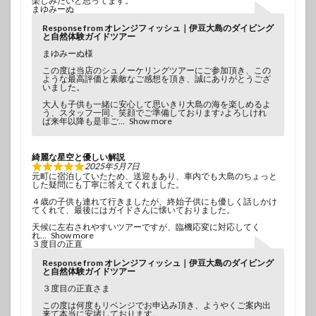
楽しみたいと思ってます。
まゆみーぬ
Response from オレンジフィッシュ｜伊豆大島のダイビング
と自然体験ガイドツアー
まゆみーぬ様
この度は当店のシュノーケリングツアーにご参加頂き、この
ような最高評価と素敵なご感想を頂き、誠にありがとうござ
いました。
大人も子供も一緒に安心して思いきり大島の海を楽しめるよ
う、スタッフ一同、笑顔でご準備しております♪よろしけれ
ば来年以降も是非ご
Show more
綺麗な星空と優しい解説
2025年5月7日
元町に宿泊していたため、送迎もあり、車内でも大島のちょっと
した疑問にも丁寧に答えてくれました。
４歳の子供も連れて行きましたが、終始子供にも優しく話しかけ
てくれて、最後にはガイドさんに懐いておりました。
天候に左右されやすいツアーですが、臨機応変に対応してく
れ
Show more
３度目の正直
Response from オレンジフィッシュ｜伊豆大島のダイビング
と自然体験ガイドツアー
３度目の正直さま
この度は何度もリベンジでお申込み頂き、ようやくご案内出
来て本当に安堵しております。