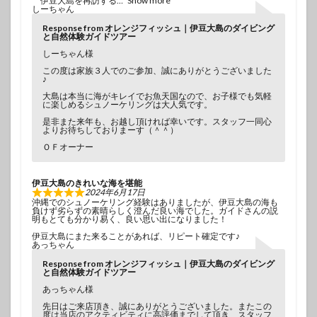
伊豆大島を再訪する
Show more
しーちゃん
Response from オレンジフィッシュ｜伊豆大島のダイビング
と自然体験ガイドツアー
しーちゃん様
この度は家族３人でのご参加、誠にありがとうございました
♪
大島は本当に海がキレイでお魚天国なので、お子様でも気軽
に楽しめるシュノーケリングは大人気です。
是非また来年も、お越し頂ければ幸いです。スタッフ一同心
よりお待ちしておりまーす（＾＾）
ＯＦオーナー
伊豆大島のきれいな海を堪能
2024年6月17日
沖縄でのシュノーケリング経験はありましたが、伊豆大島の海も
負けず劣らずの素晴らしく澄んだ良い海でした。ガイドさんの説
明もとても分かり易く、良い思い出になりました！
伊豆大島にまた来ることがあれば、リピート確定です♪
あっちゃん
Response from オレンジフィッシュ｜伊豆大島のダイビング
と自然体験ガイドツアー
あっちゃん様
先日はご来店頂き、誠にありがとうございました。またこの
度は当店のアクティビティに高評価までして頂き、スタッフ