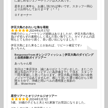
に楽しめるシュノーケリングは大人気です。
是非また来年も、お越し頂ければ幸いです。スタッフ一同心
よりお待ちしておりまーす（＾＾）
ＯＦオーナー
伊豆大島のきれいな海を堪能
2024年6月17日
沖縄でのシュノーケリング経験はありましたが、伊豆大島の海も
負けず劣らずの素晴らしく澄んだ良い海でした。ガイドさんの説
明もとても分かり易く、良い思い出になりました！
伊豆大島にまた来ることがあれば、リピート確定です♪
あっちゃん
Response from オレンジフィッシュ｜伊豆大島のダイビング
と自然体験ガイドツアー
あっちゃん様
先日はご来店頂き、誠にありがとうございました。またこの
度は当店のアクティビティに高評価までして頂き、スタッフ
一同大変嬉しく思っております。伊豆大島は沖縄に比べ全然
メジャーではありませんが、感じて頂いた通り都心から１時
間４５分で、沖縄と同レベルの透明度と魚影の
濃
Show more
星空ツアーとオリジナルジオツアー
2024年5月7日
5歳、10歳の子どもと夫と4人家族でお世話になりました。