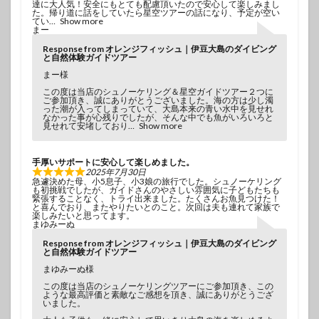
達に大人気！安全にもとても配慮頂いたので安心して楽しみまし
た。帰り道に話をしていたら星空ツアーの話になり、予定が空い
てい
Show more
まー
Response from オレンジフィッシュ｜伊豆大島のダイビング
と自然体験ガイドツアー
まー様
この度は当店のシュノーケリング＆星空ガイドツアー２つに
ご参加頂き、誠にありがとうございました。海の方は少し濁
った潮が入ってしまっていて、大島本来の青い水中を見せれ
なかった事が心残りでしたが、そんな中でも魚がいろいろと
見せれて安堵しており
Show more
手厚いサポートに安心して楽しめました。
2025年7月30日
急遽決めた母、小5息子、小3娘の旅行でした。シュノーケリング
も初挑戦でしたが、ガイドさんのやさしい雰囲気に子どもたちも
緊張することなく、トライ出来ました。たくさんお魚見つけた！
と喜んでおり、またやりたいとのこと。次回は夫も連れて家族で
楽しみたいと思ってます。
まゆみーぬ
Response from オレンジフィッシュ｜伊豆大島のダイビング
と自然体験ガイドツアー
まゆみーぬ様
この度は当店のシュノーケリングツアーにご参加頂き、この
ような最高評価と素敵なご感想を頂き、誠にありがとうござ
いました。