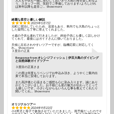
大人も子供も一緒に安心して思いきり大島の海を楽しめるよ
う、スタッフ一同、笑顔でご準備しております♪よろしけれ
ば来年以降も是非ご
Show more
綺麗な星空と優しい解説
2025年5月7日
元町に宿泊していたため、送迎もあり、車内でも大島のちょっと
した疑問にも丁寧に答えてくれました。
４歳の子供も連れて行きましたが、終始子供にも優しく話しかけ
てくれて、最後にはガイドさんに懐いておりました。
天候に左右されやすいツアーですが、臨機応変に対応してく
れ
Show more
３度目の正直
Response from オレンジフィッシュ｜伊豆大島のダイビング
と自然体験ガイドツアー
３度目の正直さま
この度は何度もリベンジでお申込み頂き、ようやくご案内出
来て本当に安堵しております。
また高評価と心温まるご感想も心に染み入ります。誠にあり
がとうございました。お子様にも星の魅力が伝わってとって
も嬉しいです。小さいながらもいろんな事を教えてくれたり
聞いてくれ
Show more
オリジナルツアー
2024年9月22日
小3男児と母子で参加させていただきました。雨予報だったのでそ