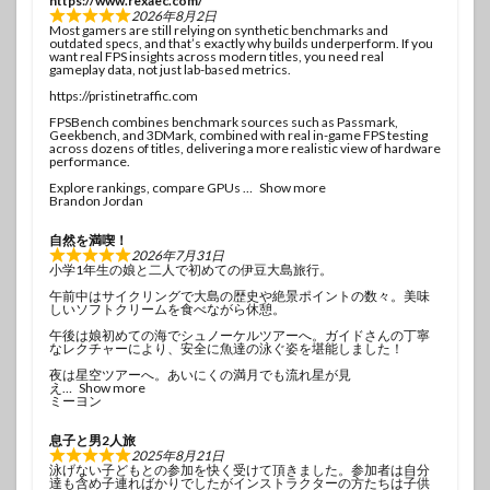
https://www.rexaec.com/
2026年8月2日
Most gamers are still relying on synthetic benchmarks and
outdated specs, and that’s exactly why builds underperform. If you
want real FPS insights across modern titles, you need real
gameplay data, not just lab-based metrics.
https://pristinetraffic.com
FPSBench combines benchmark sources such as Passmark,
Geekbench, and 3DMark, combined with real in-game FPS testing
across dozens of titles, delivering a more realistic view of hardware
performance.
Explore rankings, compare GPUs
Show more
Brandon Jordan
自然を満喫！
2026年7月31日
小学1年生の娘と二人で初めての伊豆大島旅行。
午前中はサイクリングで大島の歴史や絶景ポイントの数々。美味
しいソフトクリームを食べながら休憩。
午後は娘初めての海でシュノーケルツアーへ。ガイドさんの丁寧
なレクチャーにより、安全に魚達の泳ぐ姿を堪能しました！
夜は星空ツアーへ。あいにくの満月でも流れ星が見
え
Show more
ミーヨン
息子と男2人旅
2025年8月21日
泳げない子どもとの参加を快く受けて頂きました。参加者は自分
達も含め子連ればかりでしたがインストラクターの方たちは子供