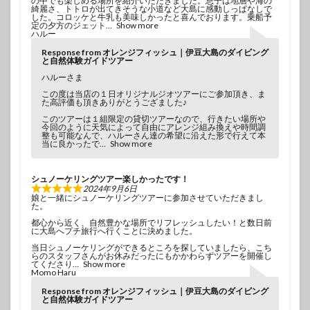
の中でも楽しめる場所を紹介いただきました。息子は地層や海の
綺麗さ、トトロが出てきそうな小道など大島に感動しっぱなしで
した。コロッケと牛乳も美味しかったと喜んでおります。乗船予
定の夕方のジェット
Show more
ハルー
Response from オレンジフィッシュ｜伊豆大島のダイビング
と自然体験ガイドツアー
ハルーさま
この度は当店の１日オリジナルジオツアーにご参加頂き、ま
た高評価も頂きありがとうござました♪
このツアーは１組限定の貸切ツアーなので、行きたい場所や
今回のように天気によって自由にアレンジ組み換えや時間調
整も可能なんで、ハルーさん達の希望に沿えた形で行えて本
当に良かったで
Show more
シュノーケリングツアー楽しかったです！
2024年9月6日
娘と一緒にシュノーケリングツアーに参加させていただきまし
た。
都心から近く、自然豊かな場所でリフレッシュしたい！と数日前
に大島へプチ旅行へ行くことに決めました。
当日シュノーケリングができるところを探していましたら、こち
らのスタッフさんがお休みだったにもかかわらずツアーを開催し
てくださり
Show more
Momo Haru
Response from オレンジフィッシュ｜伊豆大島のダイビング
と自然体験ガイドツアー