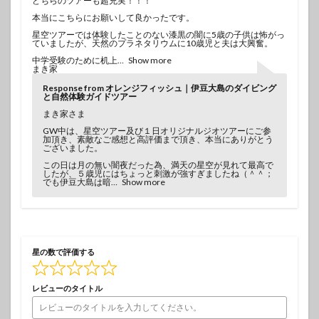
どちらのツアーも超充実！！！
本当にこちらにお願いして良かったです。
星空ツアーでは体験したことのない漆黒の闇に5歳の子供は怖がっ
ていましたが、天然のプラネタリウムに10歳児と夫は大興奮。
中学受験のために机上
Show more
まき家
Response from オレンジフィッシュ｜伊豆大島のダイビング
と自然体験ガイドツアー
まき家さま
GW中は、星空ツアー及び１日オリジナルジオツアーにご参
加頂き、素敵なご感想と高評価まで頂き、本当にありがとう
ございました。
この日は月の無い闇夜だった為、満天の星空が見れて最高で
したが、５歳児にはちょっと刺激が強すぎましたね（＾＾；
でも伊豆大島は暗
Show more
星の数で評価する
レビューのタイトル