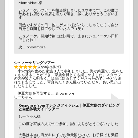
Momo Haru様
シュノーケルツアーを担当致しましたユウキです。この度は
数あるお店から当店を選んで頂き、誠にありがとうございま
す！
偶然ですがその日、他にゲスト様がいらっしゃらなくて自分
自身も時間を持て余していたので（笑）
シュノーケル開始時刻には快晴で、まさにシュノーケル日和
でしたね！
次
Show more
シュノーケリングツアー
2024年8月8日
小2の娘を含めた家族３人で参加しました。海が綺麗で、魚をた
くさん見ることができ、家族全員とても楽しめました。スタッフ
の方が皆さん明るく、親切に対応してくださったので、子ども連
れでも安心でした。写真もたくさん撮っていただき、良い思い出
になりました。
伊豆大島を再訪する
Show more
しーちゃん
Response from オレンジフィッシュ｜伊豆大島のダイビング
と自然体験ガイドツアー
しーちゃん様
この度は家族３人でのご参加、誠にありがとうございました
♪
大島は本当に海がキレイでお魚天国なので、お子様でも気軽