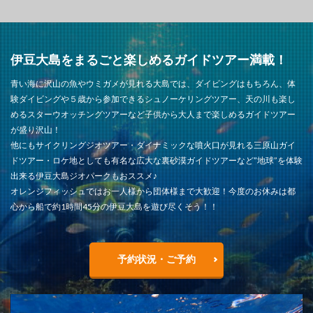
伊豆大島をまるごと楽しめるガイドツアー満載！
青い海に沢山の魚やウミガメが見れる大島では、ダイビングはもちろん、体
験ダイビングや５歳から参加できるシュノーケリングツアー、天の川も楽し
めるスターウオッチングツアーなど子供から大人まで楽しめるガイドツアー
が盛り沢山！
他にもサイクリングジオツアー・ダイナミックな噴火口が見れる三原山ガイ
ドツアー・ロケ地としても有名な広大な裏砂漠ガイドツアーなど”地球”を体験
出来る伊豆大島ジオパークもおススメ♪
オレンジフィッシュではお一人様から団体様まで大歓迎！今度のお休みは都
心から船で約1時間45分の伊豆大島を遊び尽くそう！！
予約状況・ご予約