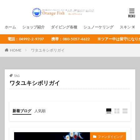
ホーム
ショップ紹介
ダイビング各種
シュノーケリング
スキンダイ
電話：04992-2-9707 携帯：080-5057-4622 ※ツアー中は留守
HOME
ワタユキシボリガイ
TAG
ワタユキシボリガイ
新着ブログ
人気順
ファンダイビング