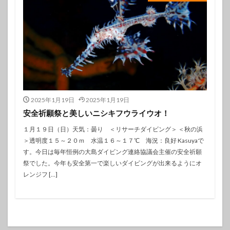
2025年1月19日
2025年1月19日
安全祈願祭と美しいニシキフウライウオ！
１月１９日（日）天気：曇り ＜リサーチダイビング＞ ＜秋の浜
＞透明度１５～２０ｍ 水温１６～１７℃ 海況：良好 Kasuyaで
す。今日は毎年恒例の大島ダイビング連絡協議会主催の安全祈願
祭でした。今年も安全第一で楽しいダイビングが出来るようにオ
レンジフ […]