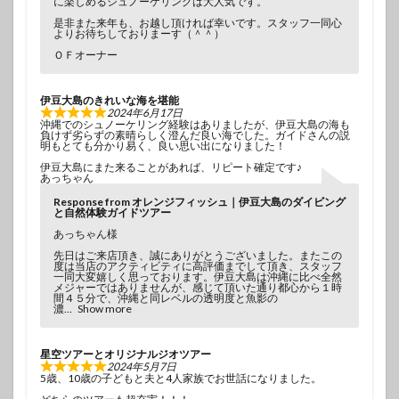
に楽しめるシュノーケリングは大人気です。
是非また来年も、お越し頂ければ幸いです。スタッフ一同心
よりお待ちしておりまーす（＾＾）
ＯＦオーナー
伊豆大島のきれいな海を堪能
2024年6月17日
沖縄でのシュノーケリング経験はありましたが、伊豆大島の海も
負けず劣らずの素晴らしく澄んだ良い海でした。ガイドさんの説
明もとても分かり易く、良い思い出になりました！
伊豆大島にまた来ることがあれば、リピート確定です♪
あっちゃん
Response from オレンジフィッシュ｜伊豆大島のダイビング
と自然体験ガイドツアー
あっちゃん様
先日はご来店頂き、誠にありがとうございました。またこの
度は当店のアクティビティに高評価までして頂き、スタッフ
一同大変嬉しく思っております。伊豆大島は沖縄に比べ全然
メジャーではありませんが、感じて頂いた通り都心から１時
間４５分で、沖縄と同レベルの透明度と魚影の
濃
Show more
星空ツアーとオリジナルジオツアー
2024年5月7日
5歳、10歳の子どもと夫と4人家族でお世話になりました。