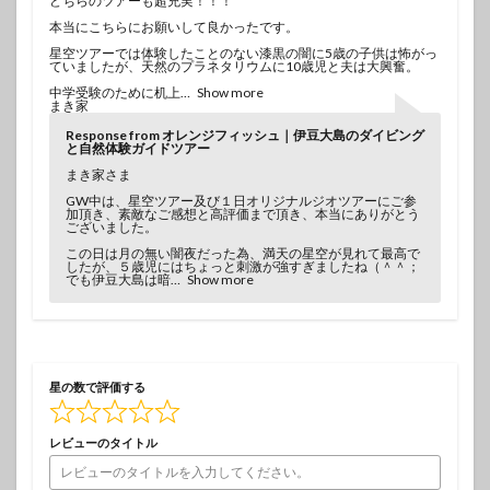
どちらのツアーも超充実！！！
本当にこちらにお願いして良かったです。
星空ツアーでは体験したことのない漆黒の闇に5歳の子供は怖がっ
ていましたが、天然のプラネタリウムに10歳児と夫は大興奮。
中学受験のために机上
Show more
まき家
Response from オレンジフィッシュ｜伊豆大島のダイビング
と自然体験ガイドツアー
まき家さま
GW中は、星空ツアー及び１日オリジナルジオツアーにご参
加頂き、素敵なご感想と高評価まで頂き、本当にありがとう
ございました。
この日は月の無い闇夜だった為、満天の星空が見れて最高で
したが、５歳児にはちょっと刺激が強すぎましたね（＾＾；
でも伊豆大島は暗
Show more
星の数で評価する
レビューのタイトル