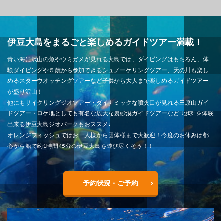
伊豆大島をまるごと楽しめるガイドツアー満載！
青い海に沢山の魚やウミガメが見れる大島では、ダイビングはもちろん、体
験ダイビングや５歳から参加できるシュノーケリングツアー、天の川も楽し
めるスターウオッチングツアーなど子供から大人まで楽しめるガイドツアー
が盛り沢山！
他にもサイクリングジオツアー・ダイナミックな噴火口が見れる三原山ガイ
ドツアー・ロケ地としても有名な広大な裏砂漠ガイドツアーなど”地球”を体験
出来る伊豆大島ジオパークもおススメ♪
オレンジフィッシュではお一人様から団体様まで大歓迎！今度のお休みは都
心から船で約1時間45分の伊豆大島を遊び尽くそう！！
予約状況・ご予約