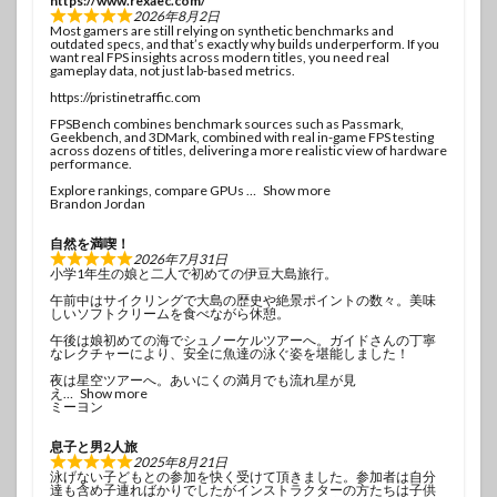
https://www.rexaec.com/
2026年8月2日
Most gamers are still relying on synthetic benchmarks and
outdated specs, and that’s exactly why builds underperform. If you
want real FPS insights across modern titles, you need real
gameplay data, not just lab-based metrics.
https://pristinetraffic.com
FPSBench combines benchmark sources such as Passmark,
Geekbench, and 3DMark, combined with real in-game FPS testing
across dozens of titles, delivering a more realistic view of hardware
performance.
Explore rankings, compare GPUs
Show more
Brandon Jordan
自然を満喫！
2026年7月31日
小学1年生の娘と二人で初めての伊豆大島旅行。
午前中はサイクリングで大島の歴史や絶景ポイントの数々。美味
しいソフトクリームを食べながら休憩。
午後は娘初めての海でシュノーケルツアーへ。ガイドさんの丁寧
なレクチャーにより、安全に魚達の泳ぐ姿を堪能しました！
夜は星空ツアーへ。あいにくの満月でも流れ星が見
え
Show more
ミーヨン
息子と男2人旅
2025年8月21日
泳げない子どもとの参加を快く受けて頂きました。参加者は自分
達も含め子連ればかりでしたがインストラクターの方たちは子供