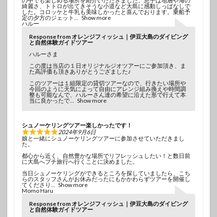
の中でも楽しめる場所を紹介いただきました。息子は地層や海の
綺麗さ、トトロが出てきそうな小道など大島に感動しっぱなしで
した。コロッケと牛乳も美味しかったと喜んでおります。乗船予
定の夕方のジェット
Show more
ハルー
Response from オレンジフィッシュ｜伊豆大島のダイビング
と自然体験ガイドツアー
ハルーさま
この度は当店の１日オリジナルジオツアーにご参加頂き、ま
た高評価も頂きありがとうござました♪
このツアーは１組限定の貸切ツアーなので、行きたい場所や
今回のように天気によって自由にアレンジ組み換えや時間調
整も可能なんで、ハルーさん達の希望に沿えた形で行えて本
当に良かったで
Show more
シュノーケリングツアー楽しかったです！
2024年9月6日
娘と一緒にシュノーケリングツアーに参加させていただきまし
た。
都心から近く、自然豊かな場所でリフレッシュしたい！と数日前
に大島へプチ旅行へ行くことに決めました。
当日シュノーケリングができるところを探していましたら、こち
らのスタッフさんがお休みだったにもかかわらずツアーを開催し
てくださり
Show more
Momo Haru
Response from オレンジフィッシュ｜伊豆大島のダイビング
と自然体験ガイドツアー