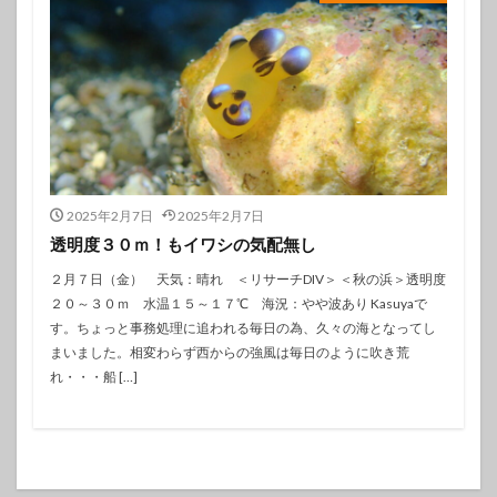
2025年2月7日
2025年2月7日
透明度３０ｍ！もイワシの気配無し
２月７日（金） 天気：晴れ ＜リサーチDIV＞ ＜秋の浜＞透明度
２０～３０ｍ 水温１５～１７℃ 海況：やや波あり Kasuyaで
す。ちょっと事務処理に追われる毎日の為、久々の海となってし
まいました。相変わらず西からの強風は毎日のように吹き荒
れ・・・船 […]