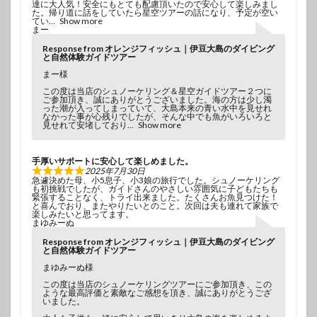
達に大人気！安全にもとても配慮頂いたので安心して楽しみまし
た。帰り道に話をしていたら星空ツアーの話になり、予定が空い
てい
Show more
まー
Response from オレンジフィッシュ｜伊豆大島のダイビング
と自然体験ガイドツアー
まー様
この度は当店のシュノーケリング＆星空ガイドツアー２つに
ご参加頂き、誠にありがとうございました。海の方は少し濁
った潮が入ってしまっていて、大島本来の青い水中を見せれ
なかった事が心残りでしたが、そんな中でも魚がいろいろと
見せれて安堵しており
Show more
手厚いサポートに安心して楽しめました。
2025年7月30日
急遽決めた母、小5息子、小3娘の旅行でした。シュノーケリング
も初挑戦でしたが、ガイドさんのやさしい雰囲気に子どもたちも
緊張することなく、トライ出来ました。たくさんお魚見つけた！
と喜んでおり、またやりたいとのこと。次回は夫も連れて家族で
楽しみたいと思ってます。
まゆみーぬ
Response from オレンジフィッシュ｜伊豆大島のダイビング
と自然体験ガイドツアー
まゆみーぬ様
この度は当店のシュノーケリングツアーにご参加頂き、この
ような最高評価と素敵なご感想を頂き、誠にありがとうござ
いました。