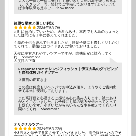
大人も子供も一緒に安心して思いきり大島の海を楽しめるよ
う、スタッフ一同、笑顔でご準備しております♪よろしけれ
ば来年以降も是非ご
Show more
綺麗な星空と優しい解説
2025年5月7日
元町に宿泊していたため、送迎もあり、車内でも大島のちょっと
した疑問にも丁寧に答えてくれました。
４歳の子供も連れて行きましたが、終始子供にも優しく話しかけ
てくれて、最後にはガイドさんに懐いておりました。
天候に左右されやすいツアーですが、臨機応変に対応してく
れ
Show more
３度目の正直
Response from オレンジフィッシュ｜伊豆大島のダイビング
と自然体験ガイドツアー
３度目の正直さま
この度は何度もリベンジでお申込み頂き、ようやくご案内出
来て本当に安堵しております。
また高評価と心温まるご感想も心に染み入ります。誠にあり
がとうございました。お子様にも星の魅力が伝わってとって
も嬉しいです。小さいながらもいろんな事を教えてくれたり
聞いてくれ
Show more
オリジナルツアー
2024年9月22日
小3男児と母子で参加させていただきました。雨予報だったのでそ