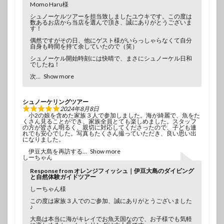
Momo Haru様
シュノーケルツアーを担当致しましたユウキです。この度は
数あるお店から当店を選んで頂き、誠にありがとうございま
す！
偶然ですがその日、他にゲスト様がいらっしゃらなくて自分
自身も時間を持て余していたので（笑）
シュノーケル開始時刻には快晴で、まさにシュノーケル日和
でしたね！
次
Show more
シュノーケリングツアー
2024年8月8日
小2の娘を含めた家族３人で参加しました。海が綺麗で、魚をた
くさん見ることができ、家族全員とても楽しめました。スタッフ
の方が皆さん明るく、親切に対応してくださったので、子ども連
れでも安心でした。写真もたくさん撮っていただき、良い思い出
になりました。
伊豆大島を再訪する
Show more
しーちゃん
Response from オレンジフィッシュ｜伊豆大島のダイビング
と自然体験ガイドツアー
しーちゃん様
この度は家族３人でのご参加、誠にありがとうございました
♪
大島は本当に海がキレイでお魚天国なので、お子様でも気軽