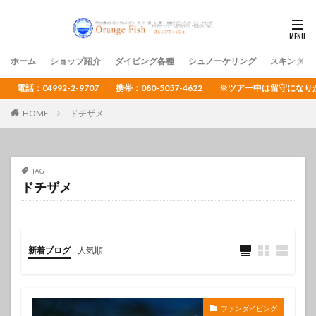
ホーム
ショップ紹介
ダイビング各種
シュノーケリング
スキンダイ
電話：04992-2-9707 携帯：080-5057-4622 ※ツアー中は留守
HOME
ドチザメ
TAG
ドチザメ
新着ブログ
人気順
ファンダイビング