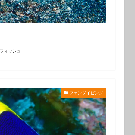
クダイ
タテジマヤッコ
タンデムサイクリング
チゴハナダイ
ツノダシ
ツバメウオ
ツマジロオコゼ
ツムブリ
ツユベ
テングダイ
トウシキ
トサヤッコ
ドチザメ
トビエイ
ドラマロケ地
ドリー
トレッキング
トレッキングツアー
ナイ
ゼ
ナマコ
ナミダカサゴ
ナンヨウハギ
ナンヨウハギ幼魚
オ
ニシキヤッコｙｇ
ニジギンポ
ニジハタ
ニセボロカサゴ
ジフィッシュ
メ
ネジリンボウ
ノコギリハギ幼魚
ハイパワー電動自転車
ハ
ダカハオコゼ
ハタタテハゼ
ハタンポの群れ
ハチジョウダツ
ハナゴイ幼魚
ハナゴンベ
ハナゴンベ幼魚
ハナタツ
ハ
魚
ハナビラウオ幼魚
ハマフエフキ
ハリセンボン
パワースポ
ファンダイビング
ハンマー
ハンマーヘッド
ハンマーヘッドシャーク
ヒオドシベ
ピカチュウ
ひとりでも
ヒメクサアジ
ヒメニラミベニハゼ
レグロコショウダイ
ヒレナガカサゴ
ヒレナガネジリンボウ
ヒレナ
ファンダイビング
ファンダイビングツアー
ファンダイビング受付中
フォトコンテスト開催中
フジイロウミウシ
フジタウミウシ
フチ