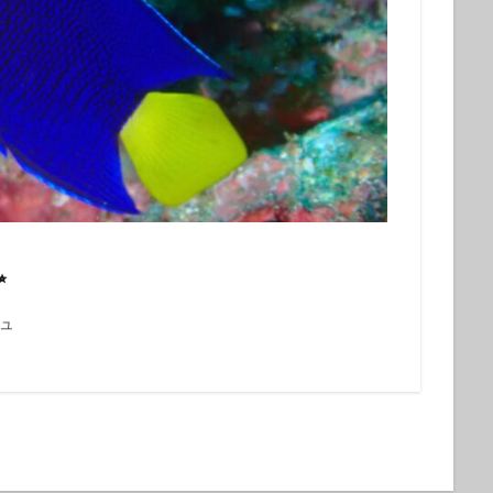
ウシ
フデリンドウ
フリソデエビ
ベニカエルアンコウ
ベニゴ
ベニハナダイ
ホシエイ
ホシエイの子供
ホタテツノハゼ
ボブ
ホホスジタルミ
ホムラスベヨコエビ
マイワシ
マイワシの群
マツカサウオｙｇ
マツカサウオ幼魚
マツバガニ
マツバギンポ
フェアー
マルスズメダイ
ミカドウミウシ
ミゾレウミウシ
ミ
ｇ
ミナミハコフグ幼魚
ミナミハナダイ
ミヤケテグリ
メガネ
幼魚
メジナの群れ
モニターツアー
ももクロ
モヨウフグ
モンスズメダイ
モンスズメダイ幼魚
ヤガラ
ヤシャハゼ
️
ヤリイカ
ユウゼン
ユカタハタ
ヨコエビ
ヨコシマエビ
ノウオ
ヨコシマニセモチノウオ幼魚
ライセンス
ライセンス講習
ュ
シ
リサーチダイビング
リピーター
リフレッシュダイビング
ミウシ
レンテンヤッコ
ロケ番組
ワクワクいっぱい
ワクワク
イ
一人旅
一期一会
一組限定
三原山
三原山トレッキン
乳児
仲間
仲間同士
伊豆大島シュノーケリング
伊豆大島スキ
グ
伊豆大島フォトコンテスト
伊豆大島体験ダイビング
伊豆諸島