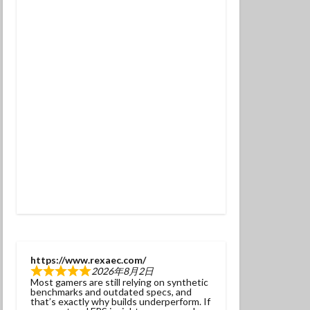
チンアナゴ
ラ幼魚
ドライスーツ
トダイビング
ニタリ
クセイハギ
ハチジョウタツ
ナヒゲウツボ
ット
ラ
ヒョウモンダコ
ガネジリンボウ幼魚
https://www.rexaec.com/
2026年8月2日
ファンダイブ
Most gamers are still relying on synthetic
benchmarks and outdated specs, and
ドリハナダイ幼魚
that’s exactly why builds underperform. If