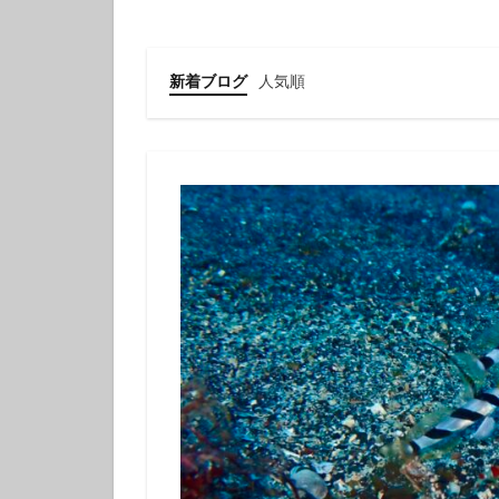
クチナシツノザヤ
クマドリカエルア
グループで
新着ブログ
人気順
ゲッコウスズメダ
コガラシエビ
コロザメ
コ
サクラミノウミウ
ジオガイド
シモフリカメサン
シロイバラウミウ
スキンダイビング
セダカギンポ
セミホウボウ
ソラスズメダイ
ダイビング講習