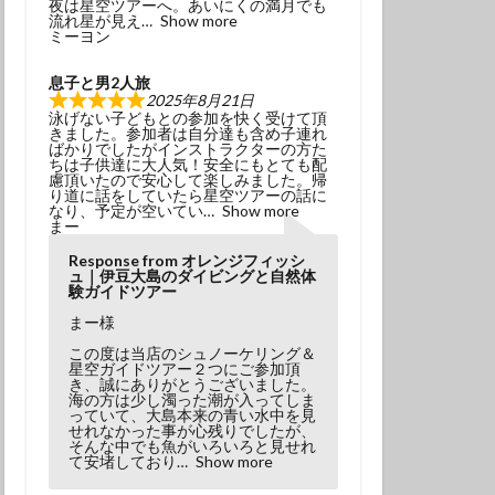
夜は星空ツアーへ。あいにくの満月でも
冬でもダイビング
流れ星が見え
Show more
ミーヨン
初挑戦
息子と男2人旅
塩工場見学
2025年8月21日
泳げない子どもとの参加を快く受けて頂
島観光
天の川
きました。参加者は自分達も含め子連れ
ばかりでしたがインストラクターの方た
小学生以上
ちは子供達に大人気！安全にもとても配
慮頂いたので安心して楽しみました。帰
風体験
探究
り道に話をしていたら星空ツアーの話に
なり、予定が空いてい
Show more
昆虫
星座
まー
春の星座
木星
Response from オレンジフィッシ
ュ｜伊豆大島のダイビングと自然体
流星
流星群
験ガイドツアー
溶岩アーチ
まー様
び
神社巡り
この度は当店のシュノーケリング＆
星空ガイドツアー２つにご参加頂
観光
き、誠にありがとうございました。
海の方は少し濁った潮が入ってしま
っていて、大島本来の青い水中を見
田浜
金星
せれなかった事が心残りでしたが、
そんな中でも魚がいろいろと見せれ
み
高齢でも
て安堵しており
Show more
ダイビング