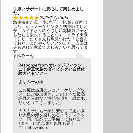
学生
夫婦
手厚いサポートに安心して楽しめまし
た。
2025年7月30日
急遽決めた母、小5息子、小3娘の旅行で
した。シュノーケリングも初挑戦でした
が、ガイドさんのやさしい雰囲気に子ど
もたちも緊張することなく、トライ出来
ました。たくさんお魚見つけた！と喜ん
でおり、またやりたいとのこと。次回は
夫も連れて家族で楽しみたいと思ってま
す。
まゆみーぬ
Response from オレンジフィッシ
ュ｜伊豆大島のダイビングと自然体
験ガイドツアー
まゆみーぬ様
この度は当店のシュノーケリングツ
アーにご参加頂き、このような最高
評価と素敵なご感想を頂き、誠にあ
りがとうございました。
大人も子供も一緒に安心して思いき
り大島の海を楽しめるよう、スタッ
フ一同、笑顔でご準備しております
♪よろしければ来年以降も是非
ご
Show more