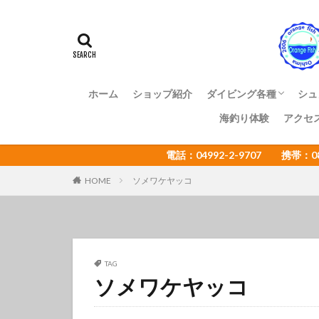
アマミスズメダイ
イカ
イサキ
イトヒキコハクハ
イロカエルアンコ
インターネットウ
ホーム
ショップ紹介
ダイビング各種
シュ
ウミウシカクレエ
海釣り体験
アクセ
ファンダイビング
体験ダイビング
OWライセンス講習
ADアドバンス講習
NAUI各種ステップア
ショップ様向け大島ツ
エコツアー
電話：04992-2-9707 携帯：
オオセ
オオ
オタアジュリア
HOME
ソメワケヤッコ
オレンジフィッシ
カゴカキダ
カナメイロウミウ
カンザシヤドカリ
TAG
ソメワケヤッコ
キザクラハゼ
キャラメルウミウ