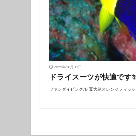
フチベニイロウミ
ベニシボリ
ボブサンウミウシ
マツカサウオ
マリンダイビング
ミナミハコフグｙ
メガネスズメダイ
2025年10月31日
モンガラカワハギ
ドライスーツが快適です✨
ヤマブキウミウシ
ヨコシマニセモチ
ファンダイビング/伊豆大島オレンジフィッシ
ラベンダーウミウ
リュウモンイロウ
ワタユキシボリガ
中学生以上
伊豆大島ダイビン