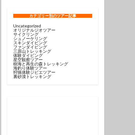
ンコウｙｇ
ロウミウシ
カテゴリー
別のツアー記事
Uncategorized
オリジナルジオツアー
テグリ
サイクリング
シュノーケリング
ミウシ
スキンダイビング
ファンダイビング
ウウミウシ
三原山トレッキング
体験ダイビング
サルトリイバラ
星空観察ツアー
樹海と再生の森トレッキング
海釣り体験ツアー
狩猟体験ジビエツアー
シュノーケル
裏砂漠トレッキング
グ
スミレナガハナダイ
コウ
メダイ
イビング受付中