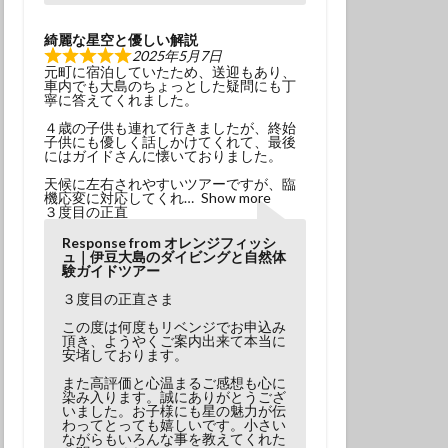
綺麗な星空と優しい解説
2025年5月7日
元町に宿泊していたため、送迎もあり、
車内でも大島のちょっとした疑問にも丁
寧に答えてくれました。
４歳の子供も連れて行きましたが、終始
子供にも優しく話しかけてくれて、最後
にはガイドさんに懐いておりました。
天候に左右されやすいツアーですが、臨
機応変に対応してくれ
Show more
３度目の正直
Response from オレンジフィッシ
ュ｜伊豆大島のダイビングと自然体
験ガイドツアー
３度目の正直さま
この度は何度もリベンジでお申込み
頂き、ようやくご案内出来て本当に
安堵しております。
また高評価と心温まるご感想も心に
染み入ります。誠にありがとうござ
いました。お子様にも星の魅力が伝
わってとっても嬉しいです。小さい
ながらもいろんな事を教えてくれた