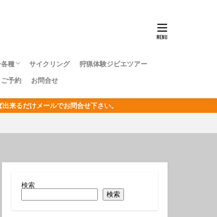
ンナウミウシ
センタカサゴ
群れ
ー各種
サイクリング
狩猟体験ジビエツアー
ボシイソギンチャク
｜ご予約
お問合せ
キングツアー
キングツアー
森トレッキングツアー
オリジナルジオツアー
おうし座
ければ出来るだけメールでお問合せ下さい。
サン
リジナルジオツアー
ガクアジサイ
タクチイワシ
エビ
キカモヨウウミウシ
検索
検索
ゴンベ