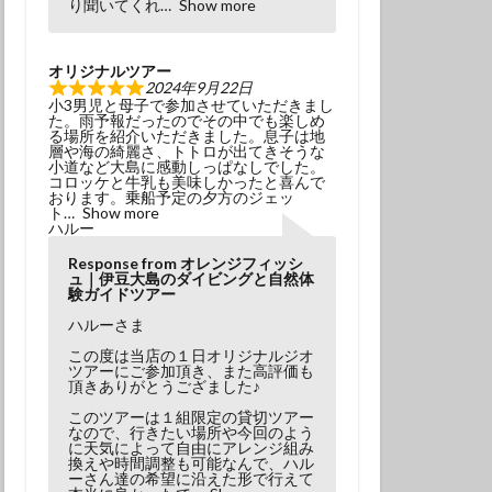
り聞いてくれ
Show more
オリジナルツアー
2024年9月22日
小3男児と母子で参加させていただきまし
た。雨予報だったのでその中でも楽しめ
る場所を紹介いただきました。息子は地
層や海の綺麗さ、トトロが出てきそうな
小道など大島に感動しっぱなしでした。
コロッケと牛乳も美味しかったと喜んで
おります。乗船予定の夕方のジェッ
ト
Show more
ハルー
Response from オレンジフィッシ
ュ｜伊豆大島のダイビングと自然体
験ガイドツアー
ハルーさま
この度は当店の１日オリジナルジオ
ツアーにご参加頂き、また高評価も
頂きありがとうござました♪
このツアーは１組限定の貸切ツアー
なので、行きたい場所や今回のよう
に天気によって自由にアレンジ組み
換えや時間調整も可能なんで、ハル
ーさん達の希望に沿えた形で行えて