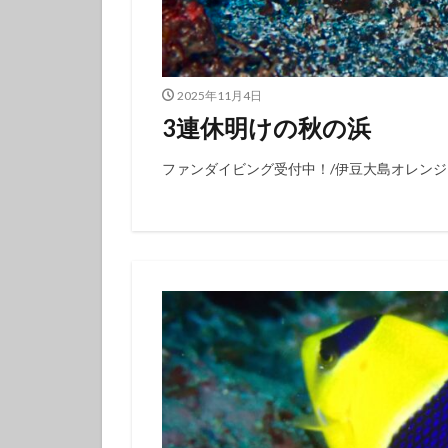
タテジマキンチャ
ツノザヤウミウシ
デルタスズメダイ
2025年11月4日
トラウツボ
3連休明けの秋の浜
ナノハナフブキハ
ニシキフウライウ
ファンダイビング受付中！/伊豆大島オレン
ニモ
ネコザ
ハコフグ
ハ
ハチマキダテハゼ
ハナヒゲウツボ幼
ハワイトラギス
ヒオドシベラ幼魚
ヒラマサ
ヒ
ヒロウミウシ
フエフキダイ