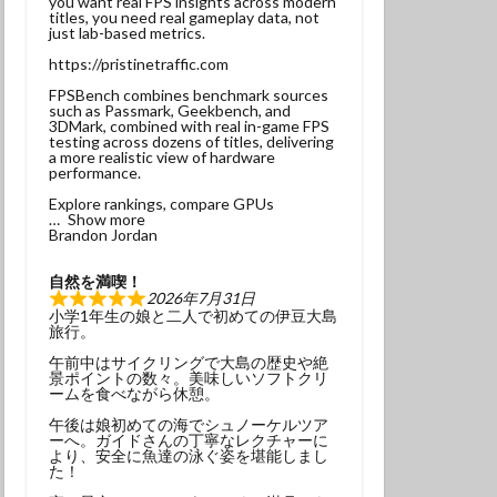
you want real FPS insights across modern
titles, you need real gameplay data, not
ンベ
just lab-based metrics.
サンウミウウシ
https://pristinetraffic.com
れ
マグロ
FPSBench combines benchmark sources
such as Passmark, Geekbench, and
3DMark, combined with real in-game FPS
testing across dozens of titles, delivering
ナミギンポ
a more realistic view of hardware
performance.
ゴンベ幼魚
Explore rankings, compare GPUs
モリアオガエル
Show more
Brandon Jordan
ヤブツバキ
自然を満喫！
2026年7月31日
小学1年生の娘と二人で初めての伊豆大島
旅行。
午前中はサイクリングで大島の歴史や絶
景ポイントの数々。美味しいソフトクリ
発見
ームを食べながら休憩。
グ
三原神社
午後は娘初めての海でシュノーケルツア
ーへ。ガイドさんの丁寧なレクチャーに
ンダイビング
より、安全に魚達の泳ぐ姿を堪能しまし
た！