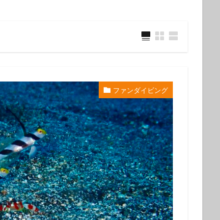
ウミウシ
クビアカハゼ
クマドリカエルアンコウ
クマドリカエルア
ンコウ幼魚
クマノミ
クラサキウミウシ
クリスマス
クリヤイ
クロヘリメジロザメ
クロマグロ
ケイカイ
ゲッコウスズメダイ
イ幼魚
コウイカ
コウイカの仲間
コウリンハナダイ
コウワン
コクテンフグ
コケリンドウ
コニワハンミョウ
ゴマフビロードウ
ンシボリガイ
ご家族
サークル
サイクリング
サガミリュウグ
ファンダイビング
シ
サザナミフグ
サフランイロウミウシ
サメ
サヨリの群れ
ジオツアー
ジオパーク
シカマガの滝
シテンヤッコ
ジビエ
ウミウシ
シャーク
シュノーケリングツアー
シュノーケリング体験
シ
シロシキブイロウミウシ
スキューバダイビング
スキンダイビン
ツアー
スターウォッチング
スターウオッチング
スノーケル
ゼブラソウシ
ゼブラソウシカエルアンコウ
ゼブラ柄ソウシカエルアン
ソウシカエルアンコウ
ソウシハギ
ソメワケヤッコ
ソライロスズ
ダイビングガイド
ダイビングツアー
ダイビングライセンス
ダ
タカベ
タコ
タツノイトコ
タツノオトシゴ
タテキン幼魚