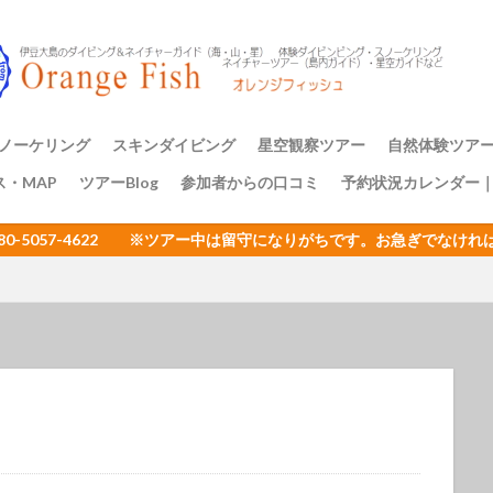
アミメハギ幼魚
アライソコケギンポ
アルファスズメダイ
ア
イサキの群れ
イシガキフグ
イズカサゴ
イタリア
イッ
ナダイ
イニシキベラ
イバラカンザシ
イバラタツ
イバラダツ
ウ
イロカエルアンコウ幼魚
イロブダイ幼魚
イワシ
イワシの
ミウシ
ウデフリツノザヤウミウシ
ウミウシ
ウミウシいっぱい
ノーケリング
スキンダイビング
星空観察ツアー
自然体験ツア
ビ
ウミウシ三昧
ウミガメ
ウミスズメ
ウミテング
ウメ
ス・MAP
ツアーBlog
参加者からの口コミ
予約状況カレンダー
ップ講習
アーのご案内
三原山トレッ
裏砂漠トレッ
樹海と再生の
１日一組限定
エサキモンキツノカメムシ
オープンウォーター講習
オイランヨウジ
080-5057-4622 ※ツアー中は留守になりがちです。お急ぎでな
ミウマ
オオモンカエルアンコウ
オオルリ
オカヤドカリ
オジ
おとめ座
おひとりさまでも
オヤビッチャ
オリオン座
オ
ュ
ガイドツアー
カエルアンコウ
カエルの卵
カキハラ
カゴカキダイ
カジイチゴ
カスザメ
カスミオイランヨウジ
カ
ウシ
カナメイロウミウシ
カミソリウオ
カメと泳ぐ
ガンガゼ
カンナツノザヤウミウシ
カンパチ
キイボキヌハダウミウシ
キシマハナダイ
キシマハナダイ幼魚
キセルガイ
キミオコゼ
シ
キョン
キリンミノカサゴ
キンチャクガニ
クエ
クダ