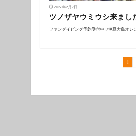
2026年2月7日
ツノザヤウミウシ来まし
ファンダイビング予約受付中‼️/伊豆大島オレ
1