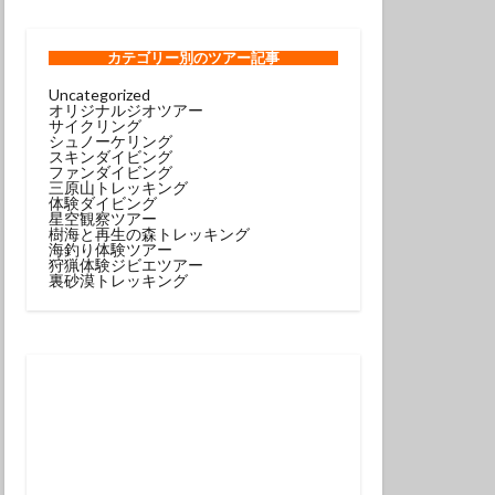
ンコウｙｇ
ロウミウシ
カテゴリー
別のツアー記事
Uncategorized
オリジナルジオツアー
テグリ
サイクリング
シュノーケリング
ミウシ
スキンダイビング
ファンダイビング
ウウミウシ
三原山トレッキング
体験ダイビング
サルトリイバラ
星空観察ツアー
樹海と再生の森トレッキング
海釣り体験ツアー
狩猟体験ジビエツアー
シュノーケル
裏砂漠トレッキング
グ
スミレナガハナダイ
コウ
メダイ
イビング受付中