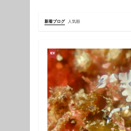
クチナシツノザヤ
クマドリカエルア
グループで
新着ブログ
人気順
ゲッコウスズメダ
コガラシエビ
コロザメ
コ
サクラミノウミウ
ジオガイド
シモフリカメサン
シロイバラウミウ
スキンダイビング
セダカギンポ
セミホウボウ
ソラスズメダイ
ダイビング講習