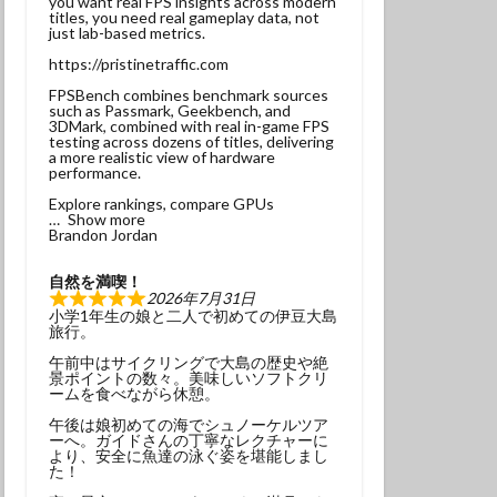
you want real FPS insights across modern
titles, you need real gameplay data, not
ンベ
just lab-based metrics.
サンウミウウシ
https://pristinetraffic.com
れ
マグロ
FPSBench combines benchmark sources
such as Passmark, Geekbench, and
3DMark, combined with real in-game FPS
testing across dozens of titles, delivering
ナミギンポ
a more realistic view of hardware
performance.
ゴンベ幼魚
Explore rankings, compare GPUs
モリアオガエル
Show more
Brandon Jordan
ヤブツバキ
自然を満喫！
2026年7月31日
小学1年生の娘と二人で初めての伊豆大島
旅行。
午前中はサイクリングで大島の歴史や絶
景ポイントの数々。美味しいソフトクリ
発見
ームを食べながら休憩。
グ
三原神社
午後は娘初めての海でシュノーケルツア
ーへ。ガイドさんの丁寧なレクチャーに
ンダイビング
より、安全に魚達の泳ぐ姿を堪能しまし
た！