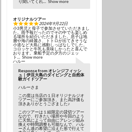
り聞いてくれ
Show more
オリジナルツアー
2024年9月22日
小3男児と母子で参加させていただきまし
た。雨予報だったのでその中でも楽しめ
る場所を紹介いただきました。息子は地
層や海の綺麗さ、トトロが出てきそうな
小道など大島に感動しっぱなしでした。
コロッケと牛乳も美味しかったと喜んで
おります。乗船予定の夕方のジェッ
ト
Show more
ハルー
Response from オレンジフィッシ
ュ｜伊豆大島のダイビングと自然体
験ガイドツアー
ハルーさま
この度は当店の１日オリジナルジオ
ツアーにご参加頂き、また高評価も
頂きありがとうござました♪
このツアーは１組限定の貸切ツアー
なので、行きたい場所や今回のよう
に天気によって自由にアレンジ組み
換えや時間調整も可能なんで、ハル
ーさん達の希望に沿えた形で行えて