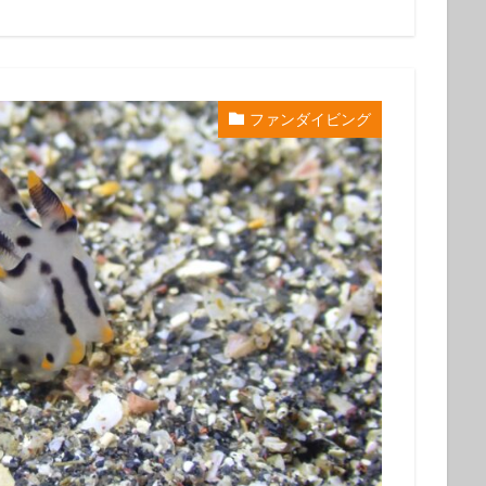
初心者
中級者
上級者
自然体験ツアー
子供
家族
ループ
団体
お一人
検索
ファンダイビング