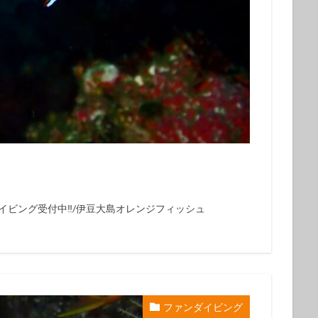
ウシ
フデリンドウ
フリソデエビ
ベニカエルアンコウ
ベニゴ
ベニハナダイ
ホシエイ
ホシエイの子供
ホタテツノハゼ
ボブ
ホホスジタルミ
ホムラスベヨコエビ
マイワシ
マイワシの群
マツカサウオｙｇ
マツカサウオ幼魚
マツバガニ
マツバギンポ
フェアー
マルスズメダイ
ミカドウミウシ
ミゾレウミウシ
ミ
ｇ
ミナミハコフグ幼魚
ミナミハナダイ
ミヤケテグリ
メガネ
幼魚
メジナの群れ
モニターツアー
ももクロ
モヨウフグ
モンスズメダイ
モンスズメダイ幼魚
ヤガラ
ヤシャハゼ
ヤリイカ
ユウゼン
ユカタハタ
ヨコエビ
ヨコシマエビ
ノウオ
ヨコシマニセモチノウオ幼魚
ライセンス
ライセンス講習
イビング受付中‼️/伊豆大島オレンジフィッシュ
シ
リサーチダイビング
リピーター
リフレッシュダイビング
ミウシ
レンテンヤッコ
ロケ番組
ワクワクいっぱい
ワクワク
イ
一人旅
一期一会
一組限定
三原山
三原山トレッキン
乳児
仲間
仲間同士
伊豆大島シュノーケリング
伊豆大島スキ
ファンダイビング
グ
伊豆大島フォトコンテスト
伊豆大島体験ダイビング
伊豆諸島