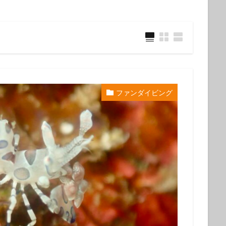
ウミウシ
クビアカハゼ
クマドリカエルアンコウ
クマドリカエルア
ンコウ幼魚
クマノミ
クラサキウミウシ
クリスマス
クリヤイ
クロヘリメジロザメ
クロマグロ
ケイカイ
ゲッコウスズメダイ
イ幼魚
コウイカ
コウイカの仲間
コウリンハナダイ
コウワン
コクテンフグ
コケリンドウ
コニワハンミョウ
ゴマフビロードウ
ンシボリガイ
ご家族
サークル
サイクリング
サガミリュウグ
ファンダイビング
シ
サザナミフグ
サフランイロウミウシ
サメ
サヨリの群れ
ジオツアー
ジオパーク
シカマガの滝
シテンヤッコ
ジビエ
ウミウシ
シャーク
シュノーケリングツアー
シュノーケリング体験
シ
シロシキブイロウミウシ
スキューバダイビング
スキンダイビン
ツアー
スターウォッチング
スターウオッチング
スノーケル
ゼブラソウシ
ゼブラソウシカエルアンコウ
ゼブラ柄ソウシカエルアン
ソウシカエルアンコウ
ソウシハギ
ソメワケヤッコ
ソライロスズ
ダイビングガイド
ダイビングツアー
ダイビングライセンス
ダ
タカベ
タコ
タツノイトコ
タツノオトシゴ
タテキン幼魚