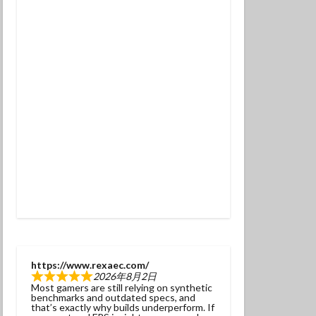
チンアナゴ
ラ幼魚
ドライスーツ
トダイビング
ニタリ
クセイハギ
ハチジョウタツ
ナヒゲウツボ
ット
ラ
ヒョウモンダコ
ガネジリンボウ幼魚
https://www.rexaec.com/
2026年8月2日
ファンダイブ
Most gamers are still relying on synthetic
benchmarks and outdated specs, and
ドリハナダイ幼魚
that’s exactly why builds underperform. If