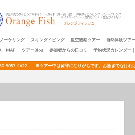
アミメハギ幼魚
アライソコケギンポ
アルファスズメダイ
ア
イサキの群れ
イシガキフグ
イズカサゴ
イタリア
イッ
ナダイ
イニシキベラ
イバラカンザシ
イバラダツ
イバラタツ
ウ
イロカエルアンコウ幼魚
イロブダイ幼魚
イワシ
イワシの
ミウシ
ウデフリツノザヤウミウシ
ウミウシ
ウミウシいっぱい
ノーケリング
スキンダイビング
星空観察ツアー
自然体験ツア
ビ
ウミウシ三昧
ウミガメ
ウミスズメ
ウミテング
ウメ
ス・MAP
ツアーBlog
参加者からの口コミ
予約状況カレンダー
ップ講習
アーのご案内
三原山トレッ
裏砂漠トレッ
樹海と再生の
１日一組限定
エサキモンキツノカメムシ
オープンウォーター講習
オイランヨウジ
080-5057-4622 ※ツアー中は留守になりがちです。お急ぎでな
ミウマ
オオモンカエルアンコウ
オオルリ
オカヤドカリ
オジ
おとめ座
おひとりさまでも
オヤビッチャ
オリオン座
オ
ュ
ガイドツアー
カエルアンコウ
カエルの卵
カキハラ
カゴカキダイ
カジイチゴ
カスザメ
カスミオイランヨウジ
カ
ウシ
カナメイロウミウシ
カミソリウオ
カメと泳ぐ
ガンガゼ
カンナツノザヤウミウシ
カンパチ
キイボキヌハダウミウシ
キシマハナダイ
キシマハナダイ幼魚
キセルガイ
キミオコゼ
シ
キョン
キリンミノカサゴ
キンチャクガニ
クエ
クダ