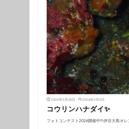
伊豆諸島ダイビン
冬の星座
初
初潜り
卒業
夏の思い出
女子旅
好奇
島一周
島旅
探究的ツアー
星空ガイド
東京諸島
植
海
海岸線
潜り納め
火
2026年2月28日
2026年3月3日
秋の浜
筆島
コウリンハナダイ✨️
訪日外国人
離島
雨でも
フォトコンテスト2026開催中‼️\伊豆大島オ
魅力再発見