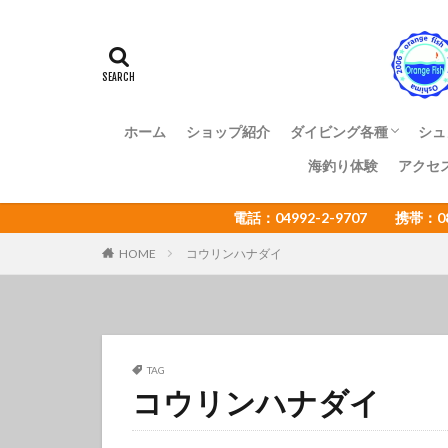
アマミスズメダイ
イカ
イサキ
イトヒキコハクハ
イロカエルアンコ
インターネットウ
ホーム
ショップ紹介
ダイビング各種
シュ
ウミウシカクレエ
海釣り体験
アクセ
ファンダイビング
体験ダイビング
OWライセンス講習
ADアドバンス講習
NAUI各種ステップア
ショップ様向け大島ツ
エコツアー
電話：04992-2-9707 携帯：
オオセ
オオ
オタアジュリア
HOME
コウリンハナダイ
オレンジフィッシ
カゴカキダ
カナメイロウミウ
カンザシヤドカリ
TAG
コウリンハナダイ
キザクラハゼ
キャラメルウミウ