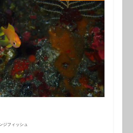
グ
会社仲間
体験ダイビング受付中
兄弟
再生の一本道
チャレンジ
初めてのシュノーケル
初めてのダイビング
初夏の魚
旅行
友人
友達
友達と
噴気
地層
地層大切断面
夏の星座
夏休み
外国人
大島
大島一周
大島桜
大
心
姉妹
宇宙
家族と
家族旅行
富士山
小学生
島民
左巻きカタツムリ
年に1度
幻の池
幼児
強
撮影ガイド
教育
旅行
早朝ハンマー
早朝ハンマーDIV
星空ツアー
星空観察
星空観察ツアー
星空観測
星空観賞
物
椿油
樹海
池袋
泉津の切通し
波浮港
流れ星
海浜教室
海遊び
海釣り
満天の星
満天の星空
溶岩
山
火山島
狩猟体験
王の浜
砂の浜
砂漠景色
磯遊
罠猟師
聖地巡礼
自然体験
裏砂漠
視察
親子
貸切
貸切ツアー
赤ダレ
赤ちゃん
赤っ禿
遊び
野
楽しめる
電動アシスト自転車
電動自転車
青く光る石
飛び込
レンジフィッシュ
魚
魚いっぱい
黒クマ
伊豆大島
星空
シュノーケリング