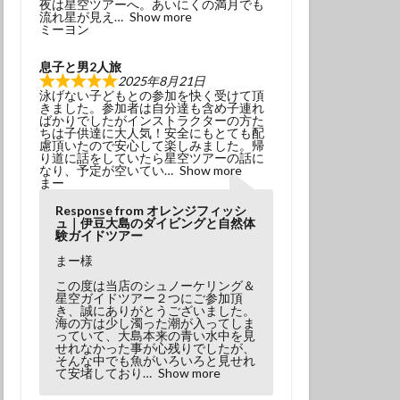
夜は星空ツアーへ。あいにくの満月でも
冬でもダイビング
流れ星が見え
Show more
ミーヨン
初挑戦
息子と男2人旅
塩工場見学
2025年8月21日
泳げない子どもとの参加を快く受けて頂
島観光
天の川
きました。参加者は自分達も含め子連れ
ばかりでしたがインストラクターの方た
小学生以上
ちは子供達に大人気！安全にもとても配
慮頂いたので安心して楽しみました。帰
風体験
探究
り道に話をしていたら星空ツアーの話に
なり、予定が空いてい
Show more
昆虫
星座
まー
春の星座
木星
Response from オレンジフィッシ
ュ｜伊豆大島のダイビングと自然体
流星
流星群
験ガイドツアー
溶岩アーチ
まー様
び
神社巡り
この度は当店のシュノーケリング＆
星空ガイドツアー２つにご参加頂
観光
き、誠にありがとうございました。
海の方は少し濁った潮が入ってしま
っていて、大島本来の青い水中を見
田浜
金星
せれなかった事が心残りでしたが、
そんな中でも魚がいろいろと見せれ
み
高齢でも
て安堵しており
Show more
ダイビング