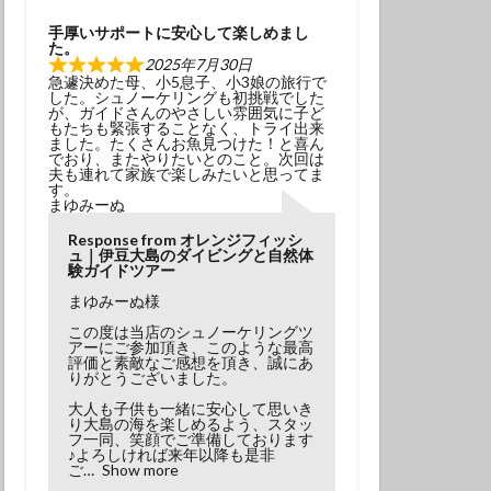
学生
夫婦
手厚いサポートに安心して楽しめまし
た。
2025年7月30日
急遽決めた母、小5息子、小3娘の旅行で
した。シュノーケリングも初挑戦でした
が、ガイドさんのやさしい雰囲気に子ど
もたちも緊張することなく、トライ出来
ました。たくさんお魚見つけた！と喜ん
でおり、またやりたいとのこと。次回は
夫も連れて家族で楽しみたいと思ってま
す。
まゆみーぬ
Response from オレンジフィッシ
ュ｜伊豆大島のダイビングと自然体
験ガイドツアー
まゆみーぬ様
この度は当店のシュノーケリングツ
アーにご参加頂き、このような最高
評価と素敵なご感想を頂き、誠にあ
りがとうございました。
大人も子供も一緒に安心して思いき
り大島の海を楽しめるよう、スタッ
フ一同、笑顔でご準備しております
♪よろしければ来年以降も是非
ご
Show more