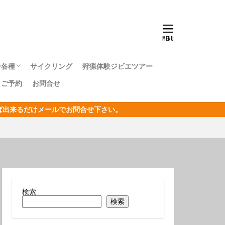
ンナウミウシ
センタカサゴ
群れ
ー各種
サイクリング
狩猟体験ジビエツアー
ボシイソギンチャク
｜ご予約
お問合せ
キングツアー
キングツアー
森トレッキングツアー
オリジナルジオツアー
おうし座
ければ出来るだけメールでお問合せ下さい。
サン
リジナルジオツアー
ガクアジサイ
タクチイワシ
エビ
キカモヨウウミウシ
検索
検索
ゴンベ