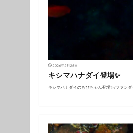
フチベニイロウミ
ベニシボリ
ボブサンウミウシ
マツカサウオ
マリンダイビング
ミナミハコフグｙ
メガネスズメダイ
2026年5月26日
モンガラカワハギ
キシマハナダイ登場✨️
ヤマブキウミウシ
ヨコシマニセモチ
キシマハナダイのちびちゃん登場✨️/ファンダ
ラベンダーウミウ
リュウモンイロウ
ワタユキシボリガ
中学生以上
伊豆大島ダイビン