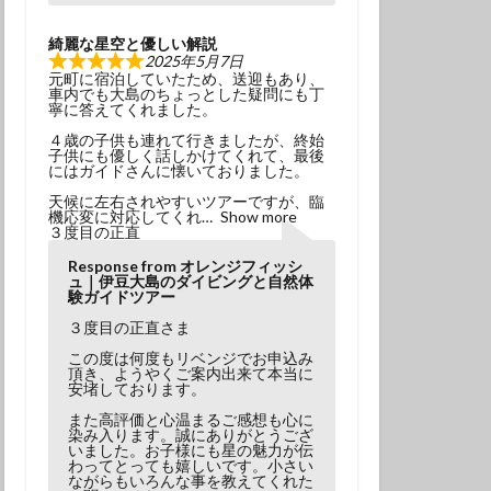
綺麗な星空と優しい解説
2025年5月7日
元町に宿泊していたため、送迎もあり、
車内でも大島のちょっとした疑問にも丁
寧に答えてくれました。
４歳の子供も連れて行きましたが、終始
子供にも優しく話しかけてくれて、最後
にはガイドさんに懐いておりました。
天候に左右されやすいツアーですが、臨
機応変に対応してくれ
Show more
３度目の正直
Response from オレンジフィッシ
ュ｜伊豆大島のダイビングと自然体
験ガイドツアー
３度目の正直さま
この度は何度もリベンジでお申込み
頂き、ようやくご案内出来て本当に
安堵しております。
また高評価と心温まるご感想も心に
染み入ります。誠にありがとうござ
いました。お子様にも星の魅力が伝
わってとっても嬉しいです。小さい
ながらもいろんな事を教えてくれた