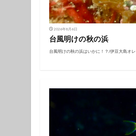
タテジマキンチャ
ツノザヤウミウシ
デルタスズメダイ
2026年8月6日
トラウツボ
台風明けの秋の浜
ナノハナフブキハ
ニシキフウライウ
台風明けの秋の浜はいかに！？/伊豆大島オ
ニモ
ネコザ
ハコフグ
ハ
ハチマキダテハゼ
ハナヒゲウツボ幼
ハワイトラギス
ヒオドシベラ幼魚
ヒラマサ
ヒ
ヒロウミウシ
フエフキダイ