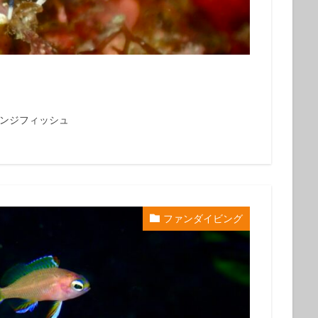
クダイ
タテジマヤッコ
タンデムサイクリング
チゴハナダイ
ツノダシ
ツバメウオ
ツマジロオコゼ
ツムブリ
ツユベ
テングダイ
トウシキ
トサヤッコ
ドチザメ
トビエイ
ドラマロケ地
ドリー
トレッキング
トレッキングツアー
ナイ
ゼ
ナマコ
ナミダカサゴ
ナンヨウハギ
ナンヨウハギ幼魚
オ
ニシキヤッコｙｇ
ニジギンポ
ニジハタ
ニセボロカサゴ
レンジフィッシュ
メ
ネジリンボウ
ノコギリハギ幼魚
ハイパワー電動自転車
ハ
ダカハオコゼ
ハタタテハゼ
ハタンポの群れ
ハチジョウダツ
ハナゴイ幼魚
ハナゴンベ
ハナゴンベ幼魚
ハナタツ
ハ
魚
ハナビラウオ幼魚
ハマフエフキ
ハリセンボン
パワースポ
ファンダイビング
ハンマー
ハンマーヘッド
ハンマーヘッドシャーク
ヒオドシベ
ピカチュウ
ひとりでも
ヒメクサアジ
ヒメニラミベニハゼ
レグロコショウダイ
ヒレナガカサゴ
ヒレナガネジリンボウ
ヒレナ
ファンダイビング
ファンダイビングツアー
ファンダイビング受付中
フォトコンテスト開催中
フジイロウミウシ
フジタウミウシ
フチ