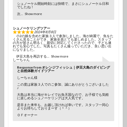
シュノーケル開始時刻には快晴で、まさにシュノーケル日和
でしたね！
次
Show more
シュノーケリングツアー
2024年8月8日
小2の娘を含めた家族３人で参加しました。海が綺麗で、魚をた
くさん見ることができ、家族全員とても楽しめました。スタッフ
の方が皆さん明るく、親切に対応してくださったので、子ども連
れでも安心でした。写真もたくさん撮っていただき、良い思い出
になりました。
伊豆大島を再訪する
Show more
しーちゃん
Response from オレンジフィッシュ｜伊豆大島のダイビング
と自然体験ガイドツアー
しーちゃん様
この度は家族３人でのご参加、誠にありがとうございました
♪
大島は本当に海がキレイでお魚天国なので、お子様でも気軽
に楽しめるシュノーケリングは大人気です。
是非また来年も、お越し頂ければ幸いです。スタッフ一同心
よりお待ちしておりまーす（＾＾）
ＯＦオーナー