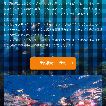
青い海に沢山の魚やウミガメが見れる大島では、ダイビングはもちろん、体
験ダイビングや５歳から参加できるシュノーケリングツアー、天の川も楽し
めるスターウオッチングツアーなど子供から大人まで楽しめるガイドツアー
が盛り沢山！
他にもサイクリングジオツアー・ダイナミックな噴火口が見れる三原山ガイ
ドツアー・ロケ地としても有名な広大な裏砂漠ガイドツアーなど”地球”を体験
出来る伊豆大島ジオパークもおススメ♪
オレンジフィッシュではお一人様から団体様まで大歓迎！今度のお休みは都
心から船で約1時間45分の伊豆大島を遊び尽くそう！！
予約状況・ご予約