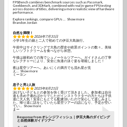
FPSBench combines benchmark sources such as Passmark,
Geekbench, and 3DMark, combined with real in-game FPS testing
across dozens of titles, delivering a more realistic view of hardware
performance.
Explore rankings, compare GPUs
Show more
Brandon Jordan
自然を満喫！
2026年7月31日
小学1年生の娘と二人で初めての伊豆大島旅行。
午前中はサイクリングで大島の歴史や絶景ポイントの数々。美味
しいソフトクリームを食べながら休憩。
午後は娘初めての海でシュノーケルツアーへ。ガイドさんの丁寧
なレクチャーにより、安全に魚達の泳ぐ姿を堪能しました！
夜は星空ツアーへ。あいにくの満月でも流れ星が見
え
Show more
ミーヨン
息子と男2人旅
2025年8月21日
泳げない子どもとの参加を快く受けて頂きました。参加者は自分
達も含め子連ればかりでしたがインストラクターの方たちは子供
達に大人気！安全にもとても配慮頂いたので安心して楽しみまし
た。帰り道に話をしていたら星空ツアーの話になり、予定が空い
てい
Show more
まー
Response from オレンジフィッシュ｜伊豆大島のダイビング
と自然体験ガイドツアー