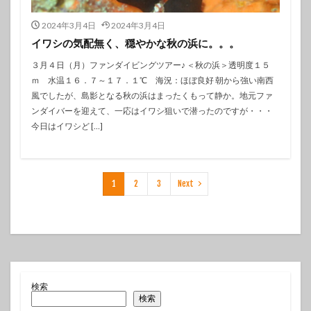
2024年3月4日
2024年3月4日
イワシの気配無く、穏やかな秋の浜に。。。
３月４日（月）ファンダイビングツアー♪ ＜秋の浜＞透明度１５
ｍ 水温１６．７～１７．１℃ 海況：ほぼ良好 朝から強い南西
風でしたが、島影となる秋の浜はまったくもって静か。地元ファ
ンダイバーを迎えて、一応はイワシ狙いで潜ったのですが・・・
今日はイワシど […]
1
2
3
Next
検索
検索