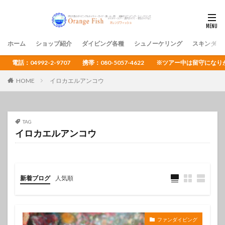
ホーム
ショップ紹介
ダイビング各種
シュノーケリング
スキンダイ
電話：04992-2-9707 携帯：080-5057-4622 ※ツアー中は留守
HOME
イロカエルアンコウ
TAG
イロカエルアンコウ
新着ブログ
人気順
ファンダイビング