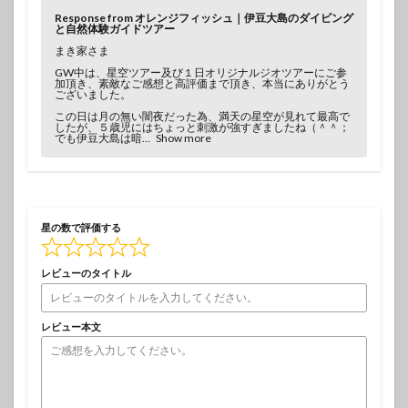
Response from オレンジフィッシュ｜伊豆大島のダイビング
と自然体験ガイドツアー
まき家さま
GW中は、星空ツアー及び１日オリジナルジオツアーにご参
加頂き、素敵なご感想と高評価まで頂き、本当にありがとう
ございました。
この日は月の無い闇夜だった為、満天の星空が見れて最高で
したが、５歳児にはちょっと刺激が強すぎましたね（＾＾；
でも伊豆大島は暗
Show more
星の数で評価する
レビューのタイトル
レビュー本文