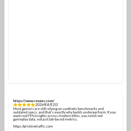
https://www.rexaec.com/
2026年8月2日
Most gamers are still relying on synthetic benchmarks and
outdated specs, and that’s exactly why builds underperform. If you
want real FPS insights across modern titles, you need real
gameplay data, not just lab-based metrics.
https://pristinetraffic.com