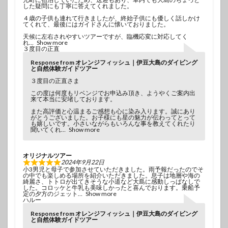
した疑問にも丁寧に答えてくれました。
４歳の子供も連れて行きましたが、終始子供にも優しく話しかけ
てくれて、最後にはガイドさんに懐いておりました。
天候に左右されやすいツアーですが、臨機応変に対応してく
れ
Show more
３度目の正直
Response from オレンジフィッシュ｜伊豆大島のダイビング
と自然体験ガイドツアー
３度目の正直さま
この度は何度もリベンジでお申込み頂き、ようやくご案内出
来て本当に安堵しております。
また高評価と心温まるご感想も心に染み入ります。誠にあり
がとうございました。お子様にも星の魅力が伝わってとって
も嬉しいです。小さいながらもいろんな事を教えてくれたり
聞いてくれ
Show more
オリジナルツアー
2024年9月22日
小3男児と母子で参加させていただきました。雨予報だったのでそ
の中でも楽しめる場所を紹介いただきました。息子は地層や海の
綺麗さ、トトロが出てきそうな小道など大島に感動しっぱなしで
した。コロッケと牛乳も美味しかったと喜んでおります。乗船予
定の夕方のジェット
Show more
ハルー
Response from オレンジフィッシュ｜伊豆大島のダイビング
と自然体験ガイドツアー