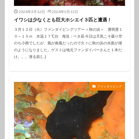
2024年3月12日
2024年3月12日
イワシは少なくとも巨大ホシエイ３匹と遭遇！
３月１２日（火）ファンダイビングツアー ＜秋の浜＞ 透明度１
０～１５ｍ 水温１７℃台 海況：ベタ凪 今日は天気こそ曇り空
のち小雨でしたが、風が南風だったので久々に秋の浜の水面が湖
のようになりました。ゲストは地元ファンダイバーさんと１本だ
け。。。潜る前 […]
ファンダイビング