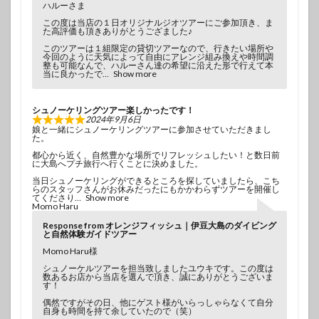
ハルーさま
この度は当店の１日オリジナルジオツアーにご参加頂き、ま
た高評価も頂きありがとうござました♪
このツアーは１組限定の貸切ツアーなので、行きたい場所や
今回のように天気によって自由にアレンジ組み換えや時間調
整も可能なんで、ハルーさん達の希望に沿えた形で行えて本
当に良かったで
Show more
シュノーケリングツアー楽しかったです！
2024年9月6日
娘と一緒にシュノーケリングツアーに参加させていただきまし
た。
都心から近く、自然豊かな場所でリフレッシュしたい！と数日前
に大島へプチ旅行へ行くことに決めました。
当日シュノーケリングができるところを探していましたら、こち
らのスタッフさんがお休みだったにもかかわらずツアーを開催し
てくださり
Show more
Momo Haru
Response from オレンジフィッシュ｜伊豆大島のダイビング
と自然体験ガイドツアー
Momo Haru様
シュノーケルツアーを担当致しましたユウキです。この度は
数あるお店から当店を選んで頂き、誠にありがとうございま
す！
偶然ですがその日、他にゲスト様がいらっしゃらなくて自分
自身も時間を持て余していたので（笑）