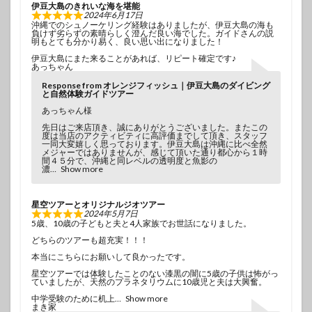
伊豆大島のきれいな海を堪能
2024年6月17日
沖縄でのシュノーケリング経験はありましたが、伊豆大島の海も
負けず劣らずの素晴らしく澄んだ良い海でした。ガイドさんの説
明もとても分かり易く、良い思い出になりました！
伊豆大島にまた来ることがあれば、リピート確定です♪
あっちゃん
Response from オレンジフィッシュ｜伊豆大島のダイビング
と自然体験ガイドツアー
あっちゃん様
先日はご来店頂き、誠にありがとうございました。またこの
度は当店のアクティビティに高評価までして頂き、スタッフ
一同大変嬉しく思っております。伊豆大島は沖縄に比べ全然
メジャーではありませんが、感じて頂いた通り都心から１時
間４５分で、沖縄と同レベルの透明度と魚影の
濃
Show more
星空ツアーとオリジナルジオツアー
2024年5月7日
5歳、10歳の子どもと夫と4人家族でお世話になりました。
どちらのツアーも超充実！！！
本当にこちらにお願いして良かったです。
星空ツアーでは体験したことのない漆黒の闇に5歳の子供は怖がっ
ていましたが、天然のプラネタリウムに10歳児と夫は大興奮。
中学受験のために机上
Show more
まき家