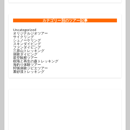
カテゴリー
別のツアー記事
Uncategorized
オリジナルジオツアー
サイクリング
シュノーケリング
スキンダイビング
ファンダイビング
三原山トレッキング
体験ダイビング
星空観察ツアー
樹海と再生の森トレッキング
海釣り体験ツアー
狩猟体験ジビエツアー
裏砂漠トレッキング