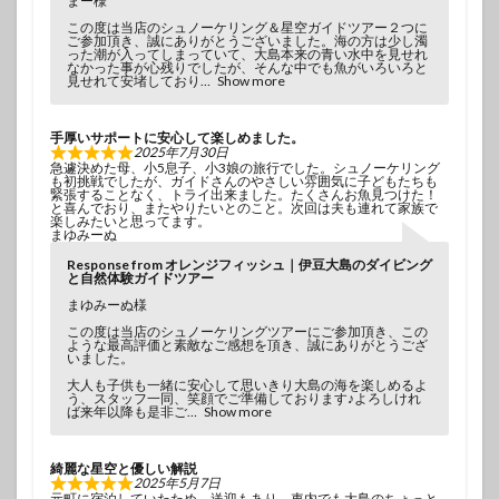
まー様
この度は当店のシュノーケリング＆星空ガイドツアー２つに
ご参加頂き、誠にありがとうございました。海の方は少し濁
った潮が入ってしまっていて、大島本来の青い水中を見せれ
なかった事が心残りでしたが、そんな中でも魚がいろいろと
見せれて安堵しており
Show more
手厚いサポートに安心して楽しめました。
2025年7月30日
急遽決めた母、小5息子、小3娘の旅行でした。シュノーケリング
も初挑戦でしたが、ガイドさんのやさしい雰囲気に子どもたちも
緊張することなく、トライ出来ました。たくさんお魚見つけた！
と喜んでおり、またやりたいとのこと。次回は夫も連れて家族で
楽しみたいと思ってます。
まゆみーぬ
Response from オレンジフィッシュ｜伊豆大島のダイビング
と自然体験ガイドツアー
まゆみーぬ様
この度は当店のシュノーケリングツアーにご参加頂き、この
ような最高評価と素敵なご感想を頂き、誠にありがとうござ
いました。
大人も子供も一緒に安心して思いきり大島の海を楽しめるよ
う、スタッフ一同、笑顔でご準備しております♪よろしけれ
ば来年以降も是非ご
Show more
綺麗な星空と優しい解説
2025年5月7日
元町に宿泊していたため、送迎もあり、車内でも大島のちょっと