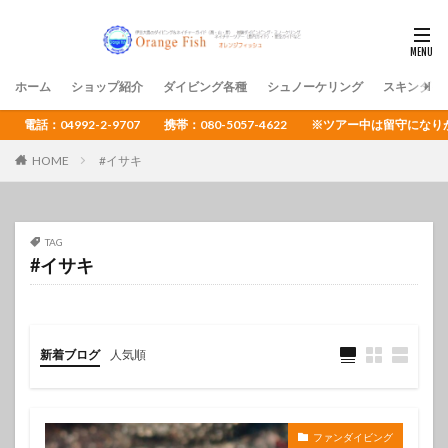
ホーム
ショップ紹介
ダイビング各種
シュノーケリング
スキンダイ
電話：04992-2-9707 携帯：080-5057-4622 ※ツアー中は留守
HOME
#イサキ
TAG
#イサキ
新着ブログ
人気順
ファンダイビング