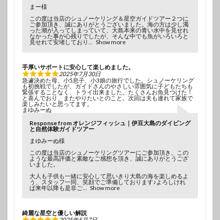
まー様
この度は当店のシュノーケリング＆星空ガイドツアー２つに
ご参加頂き、誠にありがとうございました。海の方は少し濁
った潮が入ってしまっていて、大島本来の青い水中を見せれ
なかった事が心残りでしたが、そんな中でも魚がいろいろと
見せれて安堵しており
Show more
手厚いサポートに安心して楽しめました。
2025年7月30日
急遽決めた母、小5息子、小3娘の旅行でした。シュノーケリング
も初挑戦でしたが、ガイドさんのやさしい雰囲気に子どもたちも
緊張することなく、トライ出来ました。たくさんお魚見つけた！
と喜んでおり、またやりたいとのこと。次回は夫も連れて家族で
楽しみたいと思ってます。
まゆみーぬ
Response from オレンジフィッシュ｜伊豆大島のダイビング
と自然体験ガイドツアー
まゆみーぬ様
この度は当店のシュノーケリングツアーにご参加頂き、この
ような最高評価と素敵なご感想を頂き、誠にありがとうござ
いました。
大人も子供も一緒に安心して思いきり大島の海を楽しめるよ
う、スタッフ一同、笑顔でご準備しております♪よろしけれ
ば来年以降も是非ご
Show more
綺麗な星空と優しい解説
2025年5月7日