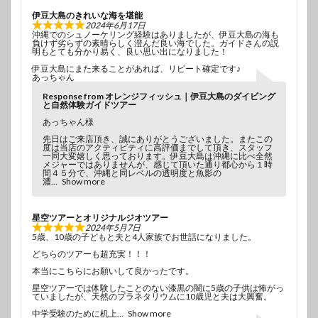
伊豆大島のきれいな海を堪能
2024年6月17日
沖縄でのシュノーケリング経験はありましたが、伊豆大島の海も
負けず劣らずの素晴らしく澄んだ良い海でした。ガイドさんの説
明もとても分かり易く、良い思い出になりました！
伊豆大島にまた来ることがあれば、リピート確定です♪
あっちゃん
Response from オレンジフィッシュ｜伊豆大島のダイビング
と自然体験ガイドツアー
あっちゃん様
先日はご来店頂き、誠にありがとうございました。またこの
度は当店のアクティビティに高評価までして頂き、スタッフ
一同大変嬉しく思っております。伊豆大島は沖縄に比べ全然
メジャーではありませんが、感じて頂いた通り都心から１時
間４５分で、沖縄と同レベルの透明度と魚影の
濃
Show more
星空ツアーとオリジナルジオツアー
2024年5月7日
5歳、10歳の子どもと夫と4人家族でお世話になりました。
どちらのツアーも超充実！！！
本当にこちらにお願いして良かったです。
星空ツアーでは体験したことのない漆黒の闇に5歳の子供は怖がっ
ていましたが、天然のプラネタリウムに10歳児と夫は大興奮。
中学受験のために机上
Show more