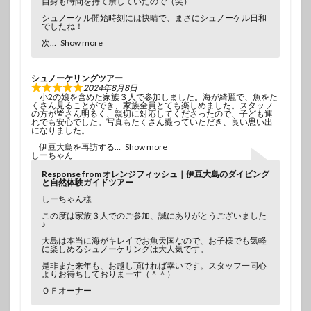
自身も時間を持て余していたので（笑）
シュノーケル開始時刻には快晴で、まさにシュノーケル日和
でしたね！
次
Show more
シュノーケリングツアー
2024年8月8日
小2の娘を含めた家族３人で参加しました。海が綺麗で、魚をた
くさん見ることができ、家族全員とても楽しめました。スタッフ
の方が皆さん明るく、親切に対応してくださったので、子ども連
れでも安心でした。写真もたくさん撮っていただき、良い思い出
になりました。
伊豆大島を再訪する
Show more
しーちゃん
Response from オレンジフィッシュ｜伊豆大島のダイビング
と自然体験ガイドツアー
しーちゃん様
この度は家族３人でのご参加、誠にありがとうございました
♪
大島は本当に海がキレイでお魚天国なので、お子様でも気軽
に楽しめるシュノーケリングは大人気です。
是非また来年も、お越し頂ければ幸いです。スタッフ一同心
よりお待ちしておりまーす（＾＾）
ＯＦオーナー