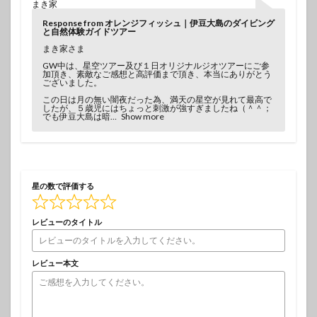
まき家
Response from オレンジフィッシュ｜伊豆大島のダイビング
と自然体験ガイドツアー
まき家さま
GW中は、星空ツアー及び１日オリジナルジオツアーにご参
加頂き、素敵なご感想と高評価まで頂き、本当にありがとう
ございました。
この日は月の無い闇夜だった為、満天の星空が見れて最高で
したが、５歳児にはちょっと刺激が強すぎましたね（＾＾；
でも伊豆大島は暗
Show more
星の数で評価する
レビューのタイトル
レビュー本文