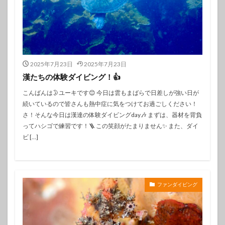
2025年7月23日
2025年7月23日
漢たちの体験ダイビング！👍
こんばんは🌛ユーキです😊 今日は雲もまばらで日差しが強い日が
続いているので皆さんも熱中症に気をつけてお過ごしください！
さ！そんな今日は漢達の体験ダイビングday🎶 まずは、器材を背負
ってハシゴで練習です！🪜 この笑顔がたまりません✨️ また、ダイ
ビ […]
ファンダイビング