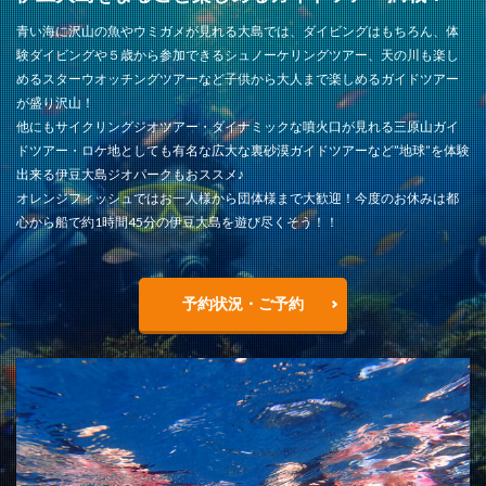
青い海に沢山の魚やウミガメが見れる大島では、ダイビングはもちろん、体
験ダイビングや５歳から参加できるシュノーケリングツアー、天の川も楽し
めるスターウオッチングツアーなど子供から大人まで楽しめるガイドツアー
が盛り沢山！
他にもサイクリングジオツアー・ダイナミックな噴火口が見れる三原山ガイ
ドツアー・ロケ地としても有名な広大な裏砂漠ガイドツアーなど”地球”を体験
出来る伊豆大島ジオパークもおススメ♪
オレンジフィッシュではお一人様から団体様まで大歓迎！今度のお休みは都
心から船で約1時間45分の伊豆大島を遊び尽くそう！！
予約状況・ご予約