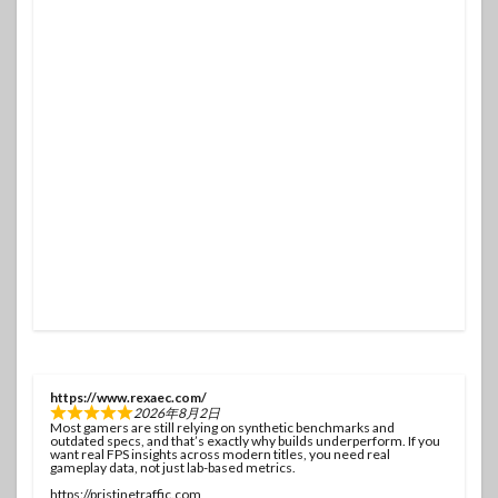
https://www.rexaec.com/
2026年8月2日
Most gamers are still relying on synthetic benchmarks and
outdated specs, and that’s exactly why builds underperform. If you
want real FPS insights across modern titles, you need real
gameplay data, not just lab-based metrics.
https://pristinetraffic.com