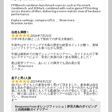
FPSBench combines benchmark sources such as Passmark,
Geekbench, and 3DMark, combined with real in-game FPS testing
across dozens of titles, delivering a more realistic view of hardware
performance.
Explore rankings, compare GPUs
Show more
Brandon Jordan
自然を満喫！
2026年7月31日
小学1年生の娘と二人で初めての伊豆大島旅行。
午前中はサイクリングで大島の歴史や絶景ポイントの数々。美味
しいソフトクリームを食べながら休憩。
午後は娘初めての海でシュノーケルツアーへ。ガイドさんの丁寧
なレクチャーにより、安全に魚達の泳ぐ姿を堪能しました！
夜は星空ツアーへ。あいにくの満月でも流れ星が見
え
Show more
ミーヨン
息子と男2人旅
2025年8月21日
泳げない子どもとの参加を快く受けて頂きました。参加者は自分
達も含め子連ればかりでしたがインストラクターの方たちは子供
達に大人気！安全にもとても配慮頂いたので安心して楽しみまし
た。帰り道に話をしていたら星空ツアーの話になり、予定が空い
てい
Show more
まー
Response from オレンジフィッシュ｜伊豆大島のダイビング
と自然体験ガイドツアー