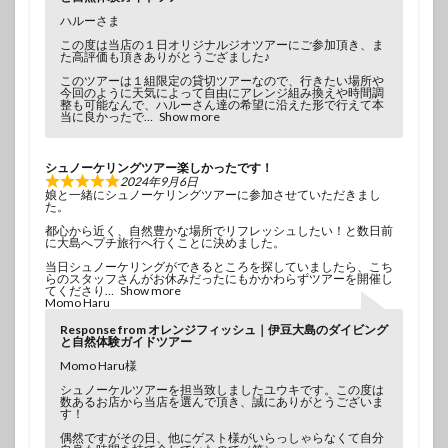
ハルーさま
この度は当店の１日オリジナルジオツアーにご参加頂き、ま
た高評価も頂きありがとうござました♪
このツアーは１組限定の貸切ツアーなので、行きたい場所や
今回のように天気によって自由にアレンジ組み換えや時間調
整も可能なんで、ハルーさん達の希望に沿えた形で行えて本
当に良かったで
Show more
シュノーケリングツアー楽しかったです！
2024年9月6日
娘と一緒にシュノーケリングツアーに参加させていただきまし
た。
都心から近く、自然豊かな場所でリフレッシュしたい！と数日前
に大島へプチ旅行へ行くことに決めました。
当日シュノーケリングができるところを探していましたら、こち
らのスタッフさんがお休みだったにもかかわらずツアーを開催し
てくださり
Show more
Momo Haru
Response from オレンジフィッシュ｜伊豆大島のダイビング
と自然体験ガイドツアー
Momo Haru様
シュノーケルツアーを担当致しましたユウキです。この度は
数あるお店から当店を選んで頂き、誠にありがとうございま
す！
偶然ですがその日、他にゲスト様がいらっしゃらなくて自分