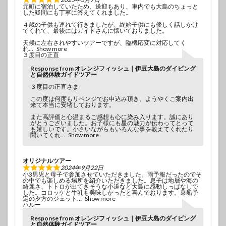
元町に宿泊していたため、送迎もあり、車内でも大島のちょっと
した疑問にも丁寧に答えてくれました。
４歳の子供も連れて行きましたが、終始子供にも優しく話しかけ
てくれて、最後にはガイドさんに懐いておりました。
天候に左右されやすいツアーですが、臨機応変に対応してく
れ
Show more
３度目の正直
Response from オレンジフィッシュ｜伊豆大島のダイビング
と自然体験ガイドツアー
３度目の正直さま
この度は何度もリベンジでお申込み頂き、ようやくご案内出
来て本当に安堵しております。
また高評価と心温まるご感想も心に染み入ります。誠にあり
がとうございました。お子様にも星の魅力が伝わってとって
も嬉しいです。小さいながらもいろんな事を教えてくれたり
聞いてくれ
Show more
オリジナルツアー
2024年9月22日
小3男児と母子で参加させていただきました。雨予報だったのでそ
の中でも楽しめる場所を紹介いただきました。息子は地層や海の
綺麗さ、トトロが出てきそうな小道など大島に感動しっぱなしで
した。コロッケと牛乳も美味しかったと喜んでおります。乗船予
定の夕方のジェット
Show more
ハルー
Response from オレンジフィッシュ｜伊豆大島のダイビング
と自然体験ガイドツアー