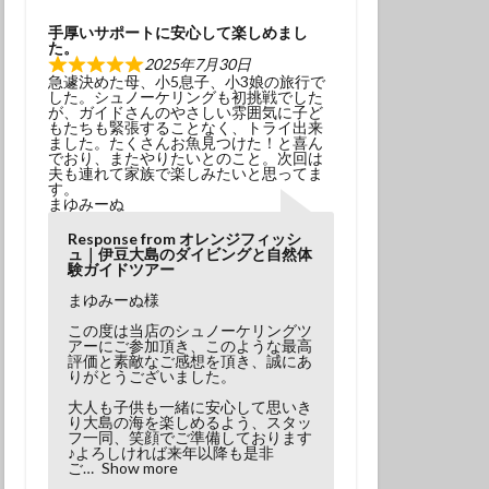
学生
夫婦
手厚いサポートに安心して楽しめまし
た。
2025年7月30日
急遽決めた母、小5息子、小3娘の旅行で
した。シュノーケリングも初挑戦でした
が、ガイドさんのやさしい雰囲気に子ど
もたちも緊張することなく、トライ出来
ました。たくさんお魚見つけた！と喜ん
でおり、またやりたいとのこと。次回は
夫も連れて家族で楽しみたいと思ってま
す。
まゆみーぬ
Response from オレンジフィッシ
ュ｜伊豆大島のダイビングと自然体
験ガイドツアー
まゆみーぬ様
この度は当店のシュノーケリングツ
アーにご参加頂き、このような最高
評価と素敵なご感想を頂き、誠にあ
りがとうございました。
大人も子供も一緒に安心して思いき
り大島の海を楽しめるよう、スタッ
フ一同、笑顔でご準備しております
♪よろしければ来年以降も是非
ご
Show more