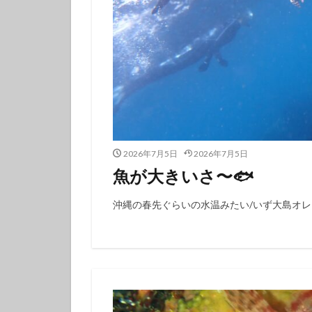
フチベニイロウミ
ベニシボリ
ボブサンウミウシ
マツカサウオ
マリンダイビング
ミナミハコフグｙ
メガネスズメダイ
2026年7月5日
2026年7月5日
モンガラカワハギ
魚が大きいさ〜🐟
ヤマブキウミウシ
ヨコシマニセモチ
沖縄の春先ぐらいの水温みたい/いず大島オ
ラベンダーウミウ
リュウモンイロウ
ワタユキシボリガ
中学生以上
伊豆大島ダイビン