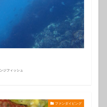
ウシ
フデリンドウ
フリソデエビ
ベニカエルアンコウ
ベニゴ
ベニハナダイ
ホシエイ
ホシエイの子供
ホタテツノハゼ
ボブ
ホホスジタルミ
ホムラスベヨコエビ
マイワシ
マイワシの群
マツカサウオｙｇ
マツカサウオ幼魚
マツバガニ
マツバギンポ
フェアー
マルスズメダイ
ミカドウミウシ
ミゾレウミウシ
ミ
ｇ
ミナミハコフグ幼魚
ミナミハナダイ
ミヤケテグリ
メガネ
幼魚
メジナの群れ
モニターツアー
ももクロ
モヨウフグ
モンスズメダイ
モンスズメダイ幼魚
ヤガラ
ヤシャハゼ
ヤリイカ
ユウゼン
ユカタハタ
ヨコエビ
ヨコシマエビ
ノウオ
ヨコシマニセモチノウオ幼魚
ライセンス
ライセンス講習
レンジフィッシュ
シ
リサーチダイビング
リピーター
リフレッシュダイビング
ミウシ
レンテンヤッコ
ロケ番組
ワクワクいっぱい
ワクワク
イ
一人旅
一期一会
一組限定
三原山
三原山トレッキン
乳児
仲間
仲間同士
伊豆大島シュノーケリング
伊豆大島スキ
ファンダイビング
グ
伊豆大島フォトコンテスト
伊豆大島体験ダイビング
伊豆諸島