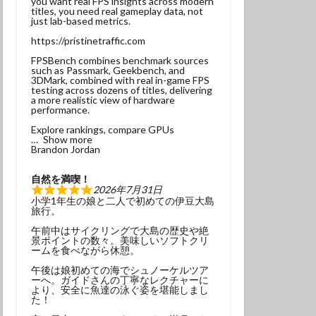
you want real FPS insights across modern
titles, you need real gameplay data, not
ンベ
just lab-based metrics.
サンウミウウシ
https://pristinetraffic.com
れ
マグロ
FPSBench combines benchmark sources
such as Passmark, Geekbench, and
3DMark, combined with real in-game FPS
testing across dozens of titles, delivering
ナミギンポ
a more realistic view of hardware
performance.
ゴンベ幼魚
Explore rankings, compare GPUs
モリアオガエル
Show more
Brandon Jordan
ヤブツバキ
自然を満喫！
2026年7月31日
小学1年生の娘と二人で初めての伊豆大島
旅行。
午前中はサイクリングで大島の歴史や絶
景ポイントの数々。美味しいソフトクリ
発見
ームを食べながら休憩。
グ
三原神社
午後は娘初めての海でシュノーケルツア
ーへ。ガイドさんの丁寧なレクチャーに
ンダイビング
より、安全に魚達の泳ぐ姿を堪能しまし
た！