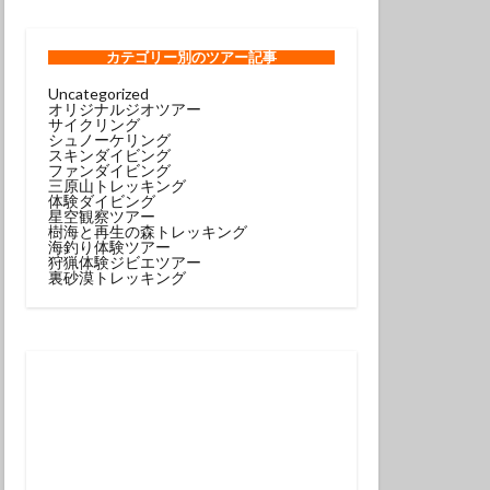
ンコウｙｇ
ロウミウシ
カテゴリー
別のツアー記事
Uncategorized
オリジナルジオツアー
テグリ
サイクリング
シュノーケリング
ミウシ
スキンダイビング
ファンダイビング
ウウミウシ
三原山トレッキング
体験ダイビング
サルトリイバラ
星空観察ツアー
樹海と再生の森トレッキング
海釣り体験ツアー
狩猟体験ジビエツアー
シュノーケル
裏砂漠トレッキング
グ
スミレナガハナダイ
コウ
メダイ
イビング受付中