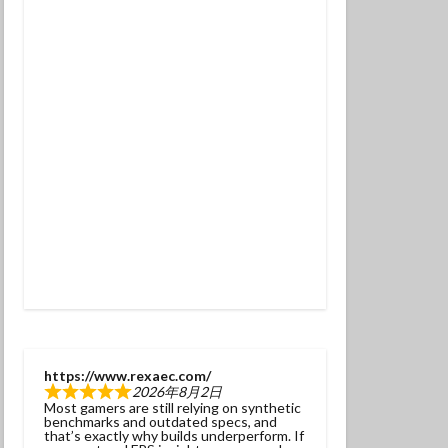
チンアナゴ
ラ幼魚
ドライスーツ
トダイビング
ニタリ
クセイハギ
ハチジョウタツ
ナヒゲウツボ
ット
ラ
ヒョウモンダコ
ガネジリンボウ幼魚
https://www.rexaec.com/
2026年8月2日
ファンダイブ
Most gamers are still relying on synthetic
benchmarks and outdated specs, and
ドリハナダイ幼魚
that’s exactly why builds underperform. If