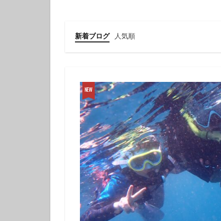
クチナシツノザヤ
クマドリカエルア
グループで
新着ブログ
人気順
ゲッコウスズメダ
コガラシエビ
コロザメ
コ
サクラミノウミウ
ジオガイド
シモフリカメサン
シロイバラウミウ
スキンダイビング
セダカギンポ
セミホウボウ
ソラスズメダイ
ダイビング講習