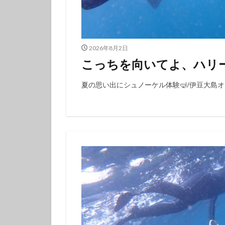
タテジマキンチャ
ツノザヤウミウシ
デルタスズメダイ
2026年8月2日
トラウツボ
こっちを向いてよ、ハリー
ナノハナフブキハ
ニシキフウライウ
夏の思い出にシュノーケル体験🤿/伊豆大島
ニモ
ネコザ
ハコフグ
ハ
ハチマキダテハゼ
ハナヒゲウツボ幼
ハワイトラギス
ヒオドシベラ幼魚
ヒラマサ
ヒ
ヒロウミウシ
フエフキダイ