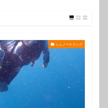
ウミウシ
クビアカハゼ
クマドリカエルアンコウ
クマドリカエルア
ンコウ幼魚
クマノミ
クラサキウミウシ
クリスマス
クリヤイ
クロヘリメジロザメ
クロマグロ
ケイカイ
ゲッコウスズメダイ
イ幼魚
コウイカ
コウイカの仲間
コウリンハナダイ
コウワン
コクテンフグ
コケリンドウ
コニワハンミョウ
ゴマフビロードウ
ンシボリガイ
ご家族
サークル
サイクリング
サガミリュウグ
シュノーケリング
シ
サザナミフグ
サフランイロウミウシ
サメ
サヨリの群れ
ジオツアー
ジオパーク
シカマガの滝
シテンヤッコ
ジビエ
ウミウシ
シャーク
シュノーケリングツアー
シュノーケリング体験
シ
シロシキブイロウミウシ
スキューバダイビング
スキンダイビン
ツアー
スターウォッチング
スターウオッチング
スノーケル
ゼブラソウシ
ゼブラソウシカエルアンコウ
ゼブラ柄ソウシカエルアン
ソウシカエルアンコウ
ソウシハギ
ソメワケヤッコ
ソライロスズ
ダイビングガイド
ダイビングツアー
ダイビングライセンス
ダ
タカベ
タコ
タツノイトコ
タツノオトシゴ
タテキン幼魚