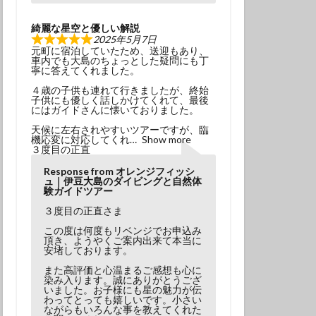
綺麗な星空と優しい解説
2025年5月7日
元町に宿泊していたため、送迎もあり、
車内でも大島のちょっとした疑問にも丁
寧に答えてくれました。
４歳の子供も連れて行きましたが、終始
子供にも優しく話しかけてくれて、最後
にはガイドさんに懐いておりました。
天候に左右されやすいツアーですが、臨
機応変に対応してくれ
Show more
３度目の正直
Response from オレンジフィッシ
ュ｜伊豆大島のダイビングと自然体
験ガイドツアー
３度目の正直さま
この度は何度もリベンジでお申込み
頂き、ようやくご案内出来て本当に
安堵しております。
また高評価と心温まるご感想も心に
染み入ります。誠にありがとうござ
いました。お子様にも星の魅力が伝
わってとっても嬉しいです。小さい
ながらもいろんな事を教えてくれた