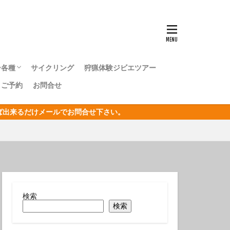
ンナウミウシ
センタカサゴ
群れ
ー各種
サイクリング
狩猟体験ジビエツアー
ボシイソギンチャク
｜ご予約
お問合せ
キングツアー
キングツアー
森トレッキングツアー
オリジナルジオツアー
おうし座
ければ出来るだけメールでお問合せ下さい。
サン
リジナルジオツアー
ガクアジサイ
タクチイワシ
エビ
キカモヨウウミウシ
検索
検索
ゴンベ