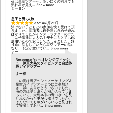
夜は星空ツアーへ。あいにくの満月でも
冬でもダイビング
流れ星が見え
Show more
ミーヨン
初挑戦
息子と男2人旅
塩工場見学
2025年8月21日
泳げない子どもとの参加を快く受けて頂
島観光
天の川
きました。参加者は自分達も含め子連れ
ばかりでしたがインストラクターの方た
小学生以上
ちは子供達に大人気！安全にもとても配
慮頂いたので安心して楽しみました。帰
風体験
探究
り道に話をしていたら星空ツアーの話に
なり、予定が空いてい
Show more
昆虫
星座
まー
春の星座
木星
Response from オレンジフィッシ
ュ｜伊豆大島のダイビングと自然体
流星
流星群
験ガイドツアー
溶岩アーチ
まー様
び
神社巡り
この度は当店のシュノーケリング＆
星空ガイドツアー２つにご参加頂
観光
き、誠にありがとうございました。
海の方は少し濁った潮が入ってしま
っていて、大島本来の青い水中を見
田浜
金星
せれなかった事が心残りでしたが、
そんな中でも魚がいろいろと見せれ
み
高齢でも
て安堵しており
Show more
ダイビング