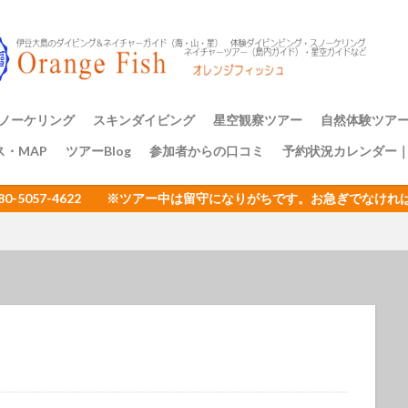
アミメハギ幼魚
アライソコケギンポ
アルファスズメダイ
ア
イサキの群れ
イシガキフグ
イズカサゴ
イタリア
イッ
ナダイ
イニシキベラ
イバラカンザシ
イバラタツ
イバラダツ
ウ
イロカエルアンコウ幼魚
イロブダイ幼魚
イワシ
イワシの
ミウシ
ウデフリツノザヤウミウシ
ウミウシ
ウミウシいっぱい
ノーケリング
スキンダイビング
星空観察ツアー
自然体験ツア
ビ
ウミウシ三昧
ウミガメ
ウミスズメ
ウミテング
ウメ
ス・MAP
ツアーBlog
参加者からの口コミ
予約状況カレンダー
ップ講習
アーのご案内
三原山トレッ
裏砂漠トレッ
樹海と再生の
１日一組限定
エサキモンキツノカメムシ
オープンウォーター講習
オイランヨウジ
080-5057-4622 ※ツアー中は留守になりがちです。お急ぎでな
ミウマ
オオモンカエルアンコウ
オオルリ
オカヤドカリ
オジ
おとめ座
おひとりさまでも
オヤビッチャ
オリオン座
オ
ュ
ガイドツアー
カエルアンコウ
カエルの卵
カキハラ
カゴカキダイ
カジイチゴ
カスザメ
カスミオイランヨウジ
カ
ウシ
カナメイロウミウシ
カミソリウオ
カメと泳ぐ
ガンガゼ
カンナツノザヤウミウシ
カンパチ
キイボキヌハダウミウシ
キシマハナダイ
キシマハナダイ幼魚
キセルガイ
キミオコゼ
シ
キョン
キリンミノカサゴ
キンチャクガニ
クエ
クダ