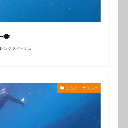
クダイ
タテジマヤッコ
タンデムサイクリング
チゴハナダイ
ツノダシ
ツバメウオ
ツマジロオコゼ
ツムブリ
ツユベ
テングダイ
トウシキ
トサヤッコ
ドチザメ
トビエイ
ドラマロケ地
ドリー
トレッキング
トレッキングツアー
ナイ
🐡
ゼ
ナマコ
ナミダカサゴ
ナンヨウハギ
ナンヨウハギ幼魚
オ
ニシキヤッコｙｇ
ニジギンポ
ニジハタ
ニセボロカサゴ
オレンジフィッシュ
メ
ネジリンボウ
ノコギリハギ幼魚
ハイパワー電動自転車
ハ
ダカハオコゼ
ハタタテハゼ
ハタンポの群れ
ハチジョウダツ
ハナゴイ幼魚
ハナゴンベ
ハナゴンベ幼魚
ハナタツ
ハ
魚
ハナビラウオ幼魚
ハマフエフキ
ハリセンボン
パワースポ
シュノーケリング
ハンマー
ハンマーヘッド
ハンマーヘッドシャーク
ヒオドシベ
ピカチュウ
ひとりでも
ヒメクサアジ
ヒメニラミベニハゼ
レグロコショウダイ
ヒレナガカサゴ
ヒレナガネジリンボウ
ヒレナ
ファンダイビング
ファンダイビングツアー
ファンダイビング受付中
フォトコンテスト開催中
フジイロウミウシ
フジタウミウシ
フチ