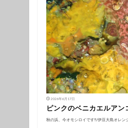
伊豆諸島ダイビン
冬の星座
初
初潜り
卒業
夏の思い出
女子旅
好奇
島一周
島旅
探究的ツアー
星空ガイド
東京諸島
植
海
海岸線
潜り納め
火
2026年6月17日
秋の浜
筆島
ピンクのベニカエルアン
訪日外国人
離島
雨でも
秋の浜、今オモシロイです‼️/伊豆大島オレン
魅力再発見