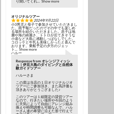
り聞いてくれ
Show more
オリジナルツアー
2024年9月22日
小3男児と母子で参加させていただきまし
た。雨予報だったのでその中でも楽しめ
る場所を紹介いただきました。息子は地
層や海の綺麗さ、トトロが出てきそうな
小道など大島に感動しっぱなしでした。
コロッケと牛乳も美味しかったと喜んで
おります。乗船予定の夕方のジェッ
ト
Show more
ハルー
Response from オレンジフィッシ
ュ｜伊豆大島のダイビングと自然体
験ガイドツアー
ハルーさま
この度は当店の１日オリジナルジオ
ツアーにご参加頂き、また高評価も
頂きありがとうござました♪
このツアーは１組限定の貸切ツアー
なので、行きたい場所や今回のよう
に天気によって自由にアレンジ組み
換えや時間調整も可能なんで、ハル
ーさん達の希望に沿えた形で行えて