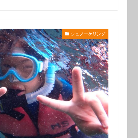
初心者
中級者
上級者
自然体験ツアー
子供
家族
ループ
団体
お一人
検索
シュノーケリング