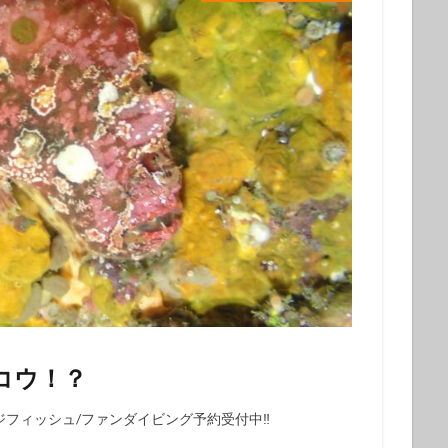
グ
会社仲間
体験ダイビング受付中
兄弟
再生の一本道
チャレンジ
初めてのシュノーケル
初めてのダイビング
初夏の魚
旅行
友人
友達
友達と
噴気
地層
地層大切断面
夏の星座
夏休み
外国人
大島
大島一周
大島桜
大
心
姉妹
宇宙
家族と
家族旅行
富士山
小学生
島民
左巻きカタツムリ
年に1度
幻の池
幼児
強
撮影ガイド
教育
旅行
早朝ハンマー
早朝ハンマーDIV
星空ツアー
星空観察
星空観察ツアー
星空観測
星空観賞
物
椿油
樹海
池袋
泉津の切通し
波浮港
流れ星
海浜教室
海遊び
海釣り
満天の星
満天の星空
溶岩
山
火山島
狩猟体験
王の浜
砂の浜
砂漠景色
磯遊
罠猟師
聖地巡礼
自然体験
裏砂漠
視察
親子
コウ！？
貸切
貸切ツアー
赤ダレ
赤ちゃん
赤っ禿
遊び
野
楽しめる
電動アシスト自転車
電動自転車
青く光る石
飛び込
ジフィッシュ/ファンダイビング予約受付中‼️
魚
魚いっぱい
黒クマ
伊豆大島
星空
シュノーケリング