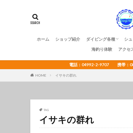
アマミスズメダイ
イカ
イサキ
イトヒキコハクハ
イロカエルアンコ
インターネットウ
ホーム
ショップ紹介
ダイビング各種
シュ
ウミウシカクレエ
海釣り体験
アクセ
ファンダイビング
体験ダイビング
OWライセンス講習
ADアドバンス講習
NAUI各種ステップア
ショップ様向け大島ツ
エコツアー
電話：04992-2-9707 携帯：
オオセ
オオ
オタアジュリア
HOME
イサキの群れ
オレンジフィッシ
カゴカキダ
カナメイロウミウ
カンザシヤドカリ
TAG
イサキの群れ
キザクラハゼ
キャラメルウミウ