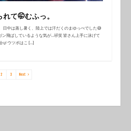
れて🤭むふっ。
曜日、日中は蒸し暑く、陸上では汗だくのまゆっぺでした😅
人ガン飛ばしているような気が…🤣笑 皆さん上手に泳げて
 ウツボはこ […]
2
3
Next