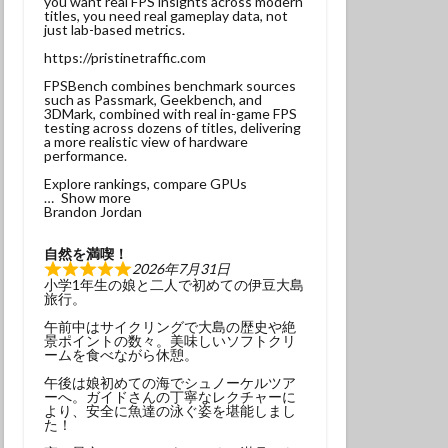
you want real FPS insights across modern
titles, you need real gameplay data, not
ンベ
just lab-based metrics.
サンウミウウシ
https://pristinetraffic.com
れ
マグロ
FPSBench combines benchmark sources
such as Passmark, Geekbench, and
3DMark, combined with real in-game FPS
testing across dozens of titles, delivering
ナミギンポ
a more realistic view of hardware
performance.
ゴンベ幼魚
Explore rankings, compare GPUs
モリアオガエル
Show more
Brandon Jordan
ヤブツバキ
自然を満喫！
2026年7月31日
小学1年生の娘と二人で初めての伊豆大島
旅行。
午前中はサイクリングで大島の歴史や絶
景ポイントの数々。美味しいソフトクリ
発見
ームを食べながら休憩。
グ
三原神社
午後は娘初めての海でシュノーケルツア
ーへ。ガイドさんの丁寧なレクチャーに
ンダイビング
より、安全に魚達の泳ぐ姿を堪能しまし
た！