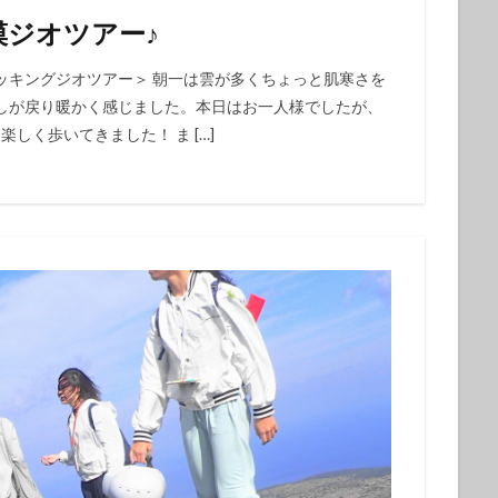
初心者
中級者
上級者
自然体験ツアー
子供
家族
ジオツアー♪
ループ
団体
お一人
ッキングジオツアー＞ 朝一は雲が多くちょっと肌寒さを
しが戻り暖かく感じました。本日はお一人様でしたが、
検索
しく歩いてきました！ ま […]