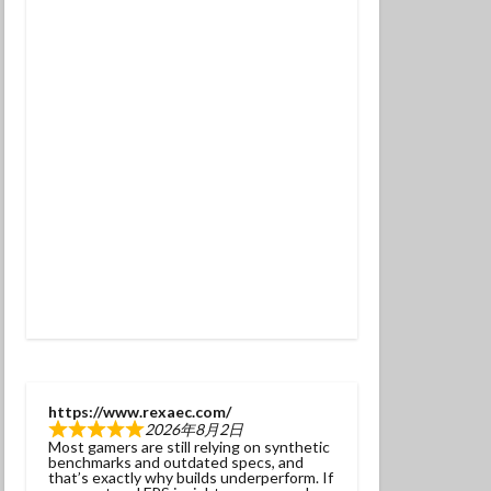
チンアナゴ
ラ幼魚
ドライスーツ
トダイビング
ニタリ
クセイハギ
ハチジョウタツ
ナヒゲウツボ
ット
ラ
ヒョウモンダコ
ガネジリンボウ幼魚
https://www.rexaec.com/
2026年8月2日
ファンダイブ
Most gamers are still relying on synthetic
benchmarks and outdated specs, and
ドリハナダイ幼魚
that’s exactly why builds underperform. If