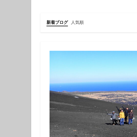
クチナシツノザヤ
クマドリカエルア
グループで
新着ブログ
人気順
ゲッコウスズメダ
コガラシエビ
コロザメ
コ
サクラミノウミウ
ジオガイド
シモフリカメサン
シロイバラウミウ
スキンダイビング
セダカギンポ
セミホウボウ
ソラスズメダイ
ダイビング講習