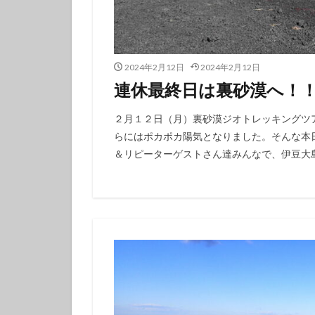
タテジマキンチャ
ツノザヤウミウシ
デルタスズメダイ
2024年2月12日
2024年2月12日
トラウツボ
連休最終日は裏砂漠へ！
ナノハナフブキハ
ニシキフウライウ
２月１２日（月）裏砂漠ジオトレッキングツ
らにはポカポカ陽気となりました。そんな本
ニモ
ネコザ
＆リピーターゲストさん達みんなで、伊豆大島
ハコフグ
ハ
ハチマキダテハゼ
ハナヒゲウツボ幼
ハワイトラギス
ヒオドシベラ幼魚
ヒラマサ
ヒ
ヒロウミウシ
フエフキダイ