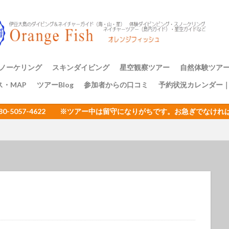
アミメハギ幼魚
アライソコケギンポ
アルファスズメダイ
ア
イサキの群れ
イシガキフグ
イズカサゴ
イタリア
イッ
ナダイ
イニシキベラ
イバラカンザシ
イバラタツ
イバラダツ
ウ
イロカエルアンコウ幼魚
イロブダイ幼魚
イワシ
イワシの
ミウシ
ウデフリツノザヤウミウシ
ウミウシ
ウミウシいっぱい
ノーケリング
スキンダイビング
星空観察ツアー
自然体験ツア
ビ
ウミウシ三昧
ウミガメ
ウミスズメ
ウミテング
ウメ
ス・MAP
ツアーBlog
参加者からの口コミ
予約状況カレンダー
ップ講習
アーのご案内
三原山トレッ
裏砂漠トレッ
樹海と再生の
１日一組限定
エサキモンキツノカメムシ
オープンウォーター講習
オイランヨウジ
080-5057-4622 ※ツアー中は留守になりがちです。お急ぎでな
ミウマ
オオモンカエルアンコウ
オオルリ
オカヤドカリ
オジ
おとめ座
おひとりさまでも
オヤビッチャ
オリオン座
オ
ュ
ガイドツアー
カエルアンコウ
カエルの卵
カキハラ
カゴカキダイ
カジイチゴ
カスザメ
カスミオイランヨウジ
カ
ウシ
カナメイロウミウシ
カミソリウオ
カメと泳ぐ
ガンガゼ
カンナツノザヤウミウシ
カンパチ
キイボキヌハダウミウシ
キシマハナダイ
キシマハナダイ幼魚
キセルガイ
キミオコゼ
シ
キョン
キリンミノカサゴ
キンチャクガニ
クエ
クダ