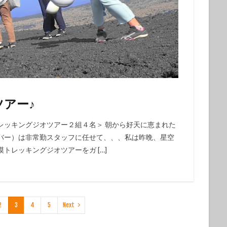
アー♪
レッキングジオツアー２組４名＞ 朝から好天に恵まれた
バー）は非常勤スタッフに任せて、、、私は昨晩、星空
トレッキングジオツアーをガ […]
2
3
4
5
Next