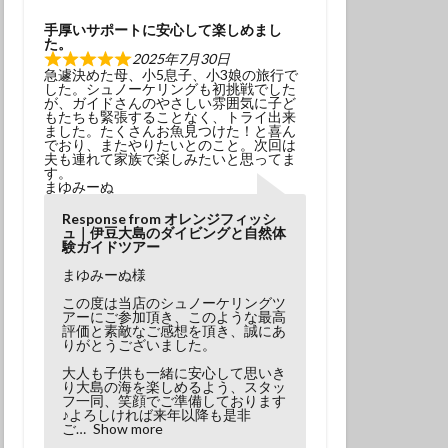
学生
夫婦
手厚いサポートに安心して楽しめまし
た。
2025年7月30日
急遽決めた母、小5息子、小3娘の旅行で
した。シュノーケリングも初挑戦でした
が、ガイドさんのやさしい雰囲気に子ど
もたちも緊張することなく、トライ出来
ました。たくさんお魚見つけた！と喜ん
でおり、またやりたいとのこと。次回は
夫も連れて家族で楽しみたいと思ってま
す。
まゆみーぬ
Response from オレンジフィッシ
ュ｜伊豆大島のダイビングと自然体
験ガイドツアー
まゆみーぬ様
この度は当店のシュノーケリングツ
アーにご参加頂き、このような最高
評価と素敵なご感想を頂き、誠にあ
りがとうございました。
大人も子供も一緒に安心して思いき
り大島の海を楽しめるよう、スタッ
フ一同、笑顔でご準備しております
♪よろしければ来年以降も是非
ご
Show more