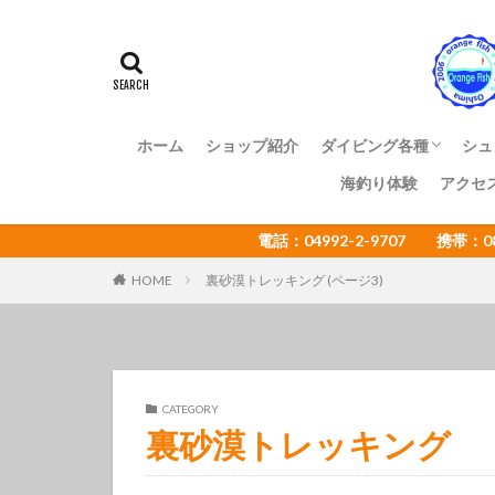
アマミスズメダイ
イカ
イサキ
イトヒキコハクハ
イロカエルアンコ
インターネットウ
ホーム
ショップ紹介
ダイビング各種
シュ
ウミウシカクレエ
海釣り体験
アクセ
ファンダイビング
体験ダイビング
OWライセンス講習
ADアドバンス講習
NAUI各種ステップア
ショップ様向け大島ツ
エコツアー
電話：04992-2-9707 携帯：
オオセ
オオ
オタアジュリア
HOME
裏砂漠トレッキング (ページ3)
オレンジフィッシ
カゴカキダ
カナメイロウミウ
カンザシヤドカリ
CATEGORY
裏砂漠トレッキング
キザクラハゼ
キャラメルウミウ