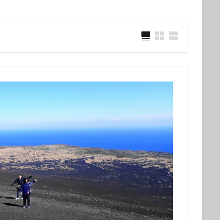
ウミウシ
クビアカハゼ
クマドリカエルアンコウ
クマドリカエルア
ンコウ幼魚
クマノミ
クラサキウミウシ
クリスマス
クリヤイ
クロヘリメジロザメ
クロマグロ
ケイカイ
ゲッコウスズメダイ
イ幼魚
コウイカ
コウイカの仲間
コウリンハナダイ
コウワン
コクテンフグ
コケリンドウ
コニワハンミョウ
ゴマフビロードウ
ンシボリガイ
ご家族
サークル
サイクリング
サガミリュウグ
シ
サザナミフグ
サフランイロウミウシ
サメ
サヨリの群れ
ジオツアー
ジオパーク
シカマガの滝
シテンヤッコ
ジビエ
ウミウシ
シャーク
シュノーケリングツアー
シュノーケリング体験
シ
シロシキブイロウミウシ
スキューバダイビング
スキンダイビン
ツアー
スターウォッチング
スターウオッチング
スノーケル
ゼブラソウシ
ゼブラソウシカエルアンコウ
ゼブラ柄ソウシカエルアン
ソウシカエルアンコウ
ソウシハギ
ソメワケヤッコ
ソライロスズ
ダイビングガイド
ダイビングツアー
ダイビングライセンス
ダ
タカベ
タコ
タツノイトコ
タツノオトシゴ
タテキン幼魚