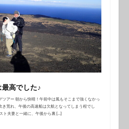
ウシ
フデリンドウ
フリソデエビ
ベニカエルアンコウ
ベニゴ
ベニハナダイ
ホシエイ
ホシエイの子供
ホタテツノハゼ
ボブ
ホホスジタルミ
ホムラスベヨコエビ
マイワシ
マイワシの群
マツカサウオｙｇ
マツカサウオ幼魚
マツバガニ
マツバギンポ
フェアー
マルスズメダイ
ミカドウミウシ
ミゾレウミウシ
ミ
ｇ
ミナミハコフグ幼魚
ミナミハナダイ
ミヤケテグリ
メガネ
幼魚
メジナの群れ
モニターツアー
ももクロ
モヨウフグ
モンスズメダイ
モンスズメダイ幼魚
ヤガラ
ヤシャハゼ
ヤリイカ
ユウゼン
ユカタハタ
ヨコエビ
ヨコシマエビ
ノウオ
ヨコシマニセモチノウオ幼魚
ライセンス
ライセンス講習
最高でした♪
シ
リサーチダイビング
リピーター
リフレッシュダイビング
グツアー 朝から快晴！午前中は風もそこまで強くなかっ
ミウシ
レンテンヤッコ
ロケ番組
ワクワクいっぱい
ワクワク
吹き荒れ、午後の高速船は欠航となってしまう程でし
イ
一人旅
一期一会
一組限定
三原山
三原山トレッキン
ト夫妻と一緒に、午後から裏 […]
乳児
仲間
仲間同士
伊豆大島シュノーケリング
伊豆大島スキ
グ
伊豆大島フォトコンテスト
伊豆大島体験ダイビング
伊豆諸島