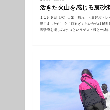
体験ダイビング
活きた火山を感じる裏砂漠
カップル
グ
１１月９日（木）天気：晴れ ＜裏砂漠トレ
感じましたが、９半時過ぎくらいからは陽射
裏砂漠を楽しみたい♪というゲスト様と一緒に楽