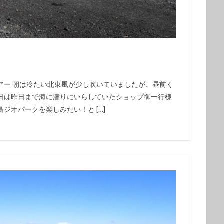
クダイ
タテジマヤッコ
タンデムサイクリング
チゴハナダイ
ツノダシ
ツバメウオ
ツマジロオコゼ
ツムブリ
ツユベ
テングダイ
トウシキ
トサヤッコ
ドチザメ
トビエイ
ドラマロケ地
ドリー
トレッキング
トレッキングツアー
ナイ
！
ゼ
ナマコ
ナミダカサゴ
ナンヨウハギ
ナンヨウハギ幼魚
オ
ニシキヤッコｙｇ
ニジギンポ
ニジハタ
ニセボロカサゴ
アー 朝は冷たい北東風が少し吹いていましたが、昼前く
日は昨日まで海に潜りにいらしていたショップ御一行様
メ
ネジリンボウ
ノコギリハギ幼魚
ハイパワー電動自転車
ハ
ジオパークを楽しみたい！と […]
ダカハオコゼ
ハタタテハゼ
ハタンポの群れ
ハチジョウダツ
ハナゴイ幼魚
ハナゴンベ
ハナゴンベ幼魚
ハナタツ
ハ
魚
ハナビラウオ幼魚
ハマフエフキ
ハリセンボン
パワースポ
ハンマー
ハンマーヘッド
ハンマーヘッドシャーク
ヒオドシベ
ピカチュウ
ひとりでも
ヒメクサアジ
ヒメニラミベニハゼ
レグロコショウダイ
ヒレナガカサゴ
ヒレナガネジリンボウ
ヒレナ
ファンダイビング
ファンダイビングツアー
ファンダイビング受付中
フォトコンテスト開催中
フジイロウミウシ
フジタウミウシ
フチ