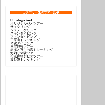
ンコウｙｇ
ロウミウシ
カテゴリー
別のツアー記事
Uncategorized
オリジナルジオツアー
テグリ
サイクリング
シュノーケリング
ミウシ
スキンダイビング
ファンダイビング
ウウミウシ
三原山トレッキング
体験ダイビング
サルトリイバラ
星空観察ツアー
樹海と再生の森トレッキング
海釣り体験ツアー
狩猟体験ジビエツアー
シュノーケル
裏砂漠トレッキング
グ
スミレナガハナダイ
コウ
メダイ
イビング受付中