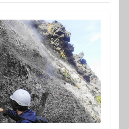
グ
会社仲間
体験ダイビング受付中
兄弟
再生の一本道
チャレンジ
初めてのシュノーケル
初めてのダイビング
初夏の魚
旅行
友人
友達
友達と
噴気
地層
地層大切断面
夏の星座
夏休み
外国人
大島
大島一周
大島桜
大
心
姉妹
宇宙
家族と
家族旅行
富士山
小学生
島民
左巻きカタツムリ
年に1度
幻の池
幼児
強
撮影ガイド
教育
旅行
早朝ハンマー
早朝ハンマーDIV
星空ツアー
星空観察
星空観察ツアー
星空観測
星空観賞
物
椿油
樹海
池袋
泉津の切通し
波浮港
流れ星
海浜教室
海遊び
海釣り
満天の星
満天の星空
溶岩
山
火山島
狩猟体験
王の浜
砂の浜
砂漠景色
磯遊
罠猟師
聖地巡礼
自然体験
裏砂漠
視察
親子
貸切
貸切ツアー
赤ダレ
赤ちゃん
赤っ禿
遊び
野
楽しめる
電動アシスト自転車
電動自転車
青く光る石
飛び込
魚
魚いっぱい
黒クマ
伊豆大島
星空
シュノーケリング