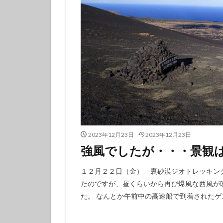
フチベニイロウミ
ベニシボリ
ボブサンウミウシ
マツカサウオ
マリンダイビング
ミナミハコフグｙ
メガネスズメダイ
モンガラカワハギ
ヤマブキウミウシ
2023年12月23日
2023年12月23日
ヨコシマニセモチ
強風でしたが・・・景観は
ラベンダーウミウ
１２月２２日（金） 裏砂漠ジオトレッキン
リュウモンイロウ
たのですが、昼くらいから再び爆風な西風が
ワタユキシボリガ
た。 なんとか午前中の高速船で到着されたゲス
中学生以上
伊豆大島ダイビン