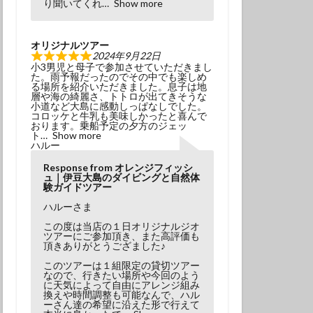
り聞いてくれ
Show more
オリジナルツアー
2024年9月22日
小3男児と母子で参加させていただきまし
た。雨予報だったのでその中でも楽しめ
る場所を紹介いただきました。息子は地
層や海の綺麗さ、トトロが出てきそうな
小道など大島に感動しっぱなしでした。
コロッケと牛乳も美味しかったと喜んで
おります。乗船予定の夕方のジェッ
ト
Show more
ハルー
Response from オレンジフィッシ
ュ｜伊豆大島のダイビングと自然体
験ガイドツアー
ハルーさま
この度は当店の１日オリジナルジオ
ツアーにご参加頂き、また高評価も
頂きありがとうござました♪
このツアーは１組限定の貸切ツアー
なので、行きたい場所や今回のよう
に天気によって自由にアレンジ組み
換えや時間調整も可能なんで、ハル
ーさん達の希望に沿えた形で行えて