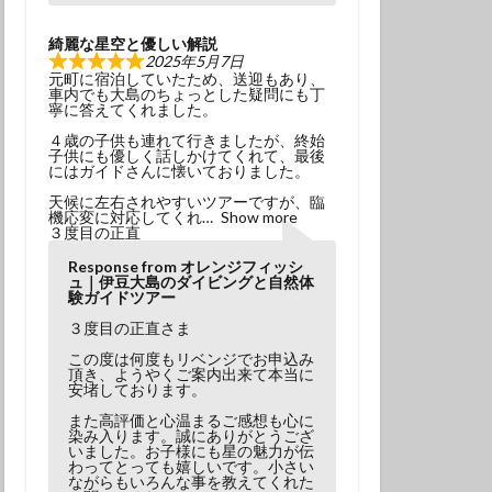
綺麗な星空と優しい解説
2025年5月7日
元町に宿泊していたため、送迎もあり、
車内でも大島のちょっとした疑問にも丁
寧に答えてくれました。
４歳の子供も連れて行きましたが、終始
子供にも優しく話しかけてくれて、最後
にはガイドさんに懐いておりました。
天候に左右されやすいツアーですが、臨
機応変に対応してくれ
Show more
３度目の正直
Response from オレンジフィッシ
ュ｜伊豆大島のダイビングと自然体
験ガイドツアー
３度目の正直さま
この度は何度もリベンジでお申込み
頂き、ようやくご案内出来て本当に
安堵しております。
また高評価と心温まるご感想も心に
染み入ります。誠にありがとうござ
いました。お子様にも星の魅力が伝
わってとっても嬉しいです。小さい
ながらもいろんな事を教えてくれた