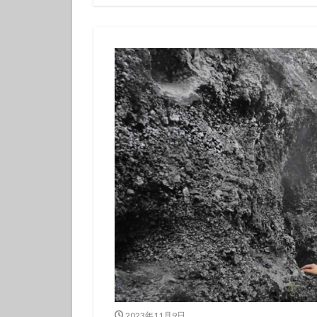
伊豆諸島ダイビン
冬の星座
初
初潜り
卒業
夏の思い出
女子旅
好奇
島一周
島旅
探究的ツアー
星空ガイド
東京諸島
植
海
海岸線
潜り納め
火
秋の浜
筆島
訪日外国人
離島
雨でも
魅力再発見
2023年11月9日