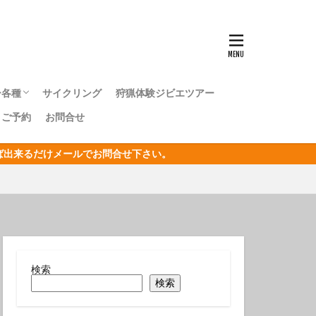
ンナウミウシ
センタカサゴ
群れ
ー各種
サイクリング
狩猟体験ジビエツアー
ボシイソギンチャク
｜ご予約
お問合せ
キングツアー
キングツアー
森トレッキングツアー
オリジナルジオツアー
おうし座
ければ出来るだけメールでお問合せ下さい。
サン
リジナルジオツアー
ガクアジサイ
タクチイワシ
エビ
キカモヨウウミウシ
検索
検索
ゴンベ