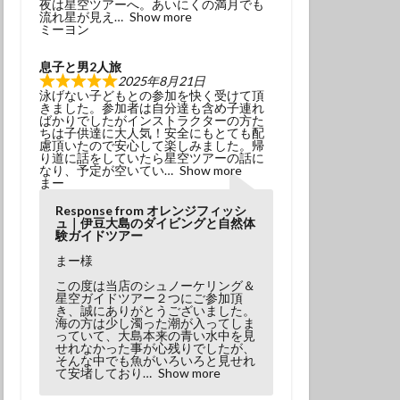
夜は星空ツアーへ。あいにくの満月でも
冬でもダイビング
流れ星が見え
Show more
ミーヨン
初挑戦
息子と男2人旅
塩工場見学
2025年8月21日
泳げない子どもとの参加を快く受けて頂
島観光
天の川
きました。参加者は自分達も含め子連れ
ばかりでしたがインストラクターの方た
小学生以上
ちは子供達に大人気！安全にもとても配
慮頂いたので安心して楽しみました。帰
風体験
探究
り道に話をしていたら星空ツアーの話に
なり、予定が空いてい
Show more
昆虫
星座
まー
春の星座
木星
Response from オレンジフィッシ
ュ｜伊豆大島のダイビングと自然体
流星
流星群
験ガイドツアー
溶岩アーチ
まー様
び
神社巡り
この度は当店のシュノーケリング＆
星空ガイドツアー２つにご参加頂
観光
き、誠にありがとうございました。
海の方は少し濁った潮が入ってしま
っていて、大島本来の青い水中を見
田浜
金星
せれなかった事が心残りでしたが、
そんな中でも魚がいろいろと見せれ
み
高齢でも
て安堵しており
Show more
ダイビング